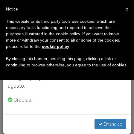
ES
Notice
×
x
Aviso importante
This website or its third party tools use cookies, which are
necessary to its functioning and required to achieve the
Del 27 de julio al 7 de agosto haremos la pausa
purposes illustrated in the cookie policy. If you want to know
anual, aprovechando que en el periodo de verano
more or withdraw your consent to all or some of the cookies,
please refer to the
cookie policy
.
se generan menos informaciones y también el
consumo de las mismas disminuye.
By closing this banner, scrolling this page, clicking a link or
continuing to browse otherwise, you agree to the use of cookies.
Retomamos el trabajo ordinario de las ediciones
en inglés y español de ZENIT el lunes 10 de
agosto.
Gracias.
Entendido