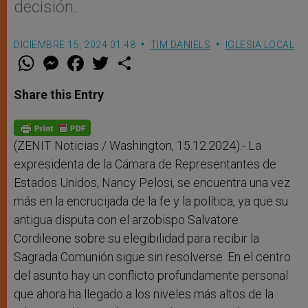
decisión.
DICIEMBRE 15, 2024 01:48
TIM DANIELS
IGLESIA LOCAL
W
M
F
T
S
h
e
a
w
h
a
s
c
i
a
t
s
e
t
r
Share this Entry
s
e
b
t
e
A
n
o
e
p
g
o
r
p
e
k
r
(ZENIT Noticias / Washington, 15.12.2024).- La
expresidenta de la Cámara de Representantes de
Estados Unidos, Nancy Pelosi, se encuentra una vez
más en la encrucijada de la fe y la política, ya que su
antigua disputa con el arzobispo Salvatore
Cordileone sobre su elegibilidad para recibir la
Sagrada Comunión sigue sin resolverse. En el centro
del asunto hay un conflicto profundamente personal
que ahora ha llegado a los niveles más altos de la