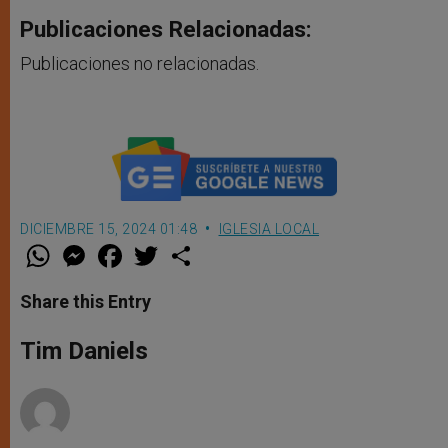
Publicaciones Relacionadas:
Publicaciones no relacionadas.
DICIEMBRE 15, 2024 01:48
IGLESIA LOCAL
W
M
F
T
S
h
e
a
w
h
a
s
c
i
a
t
s
e
t
r
Share this Entry
s
e
b
t
e
A
n
o
e
p
g
o
r
Tim Daniels
p
e
k
r