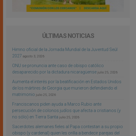
ÚLTIMAS NOTICIAS
Himno oficial de la Jornada Mundial de la Juventud Seúl
2027
agosto 3, 2026
ONU se pronuncia ante caso de obispo católico
desaparecido por la dictadura nicaragüense
julio 25, 2026
Aumenta el interés por la beatificación en Estados Unidos
de los mártires de Georgia que murieron defendiendo el
matrimonio
julio 25, 2026
Franciscanos piden ayuda a Marco Rubio ante
persecución de colonos judíos que afecta a cristianos (y
no sólo) en Tierra Santa
julio 25, 2026
Sacerdotes alemanes fieles al Papa contestan a su propio
obispo (y cardenal) quien les orilla a bendecir parejas del