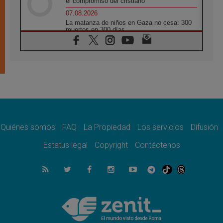
el compromiso del cristiano"
07.08.2026
La matanza de niños en Gaza no cesa: 300
muertos en 300 días
07.08.2026
Tagle: La guerra desfigura el mundo, solo la
revelación de Dios lo transfigura
07.08.2026
Presentada la Trienal de Arte de las
Universidades Católicas: «Exercises in
Empathy»
07.08.2026
Fortunatus Nwachukwu: la comunicación
como misión al servicio del Evangelio
Quiénes somos
FAQ
La Propiedad
Los servicios
Difusión
07.08.2026
Estatus legal
Copyright
Contáctenos
SIGNIS 2026, dar voz a las religiosas en el
espacio público
07.08.2026
Lanzan un proyecto de empoderamiento
digital para mujeres líderes en África
07.08.2026
Programa oficial del Viaje Apostólico del
Papa León XIV a Francia