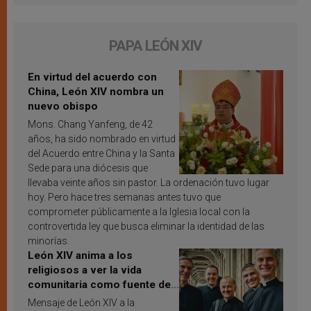
PAPA LEÓN XIV
En virtud del acuerdo con
China, León XIV nombra un
nuevo obispo
Mons. Chang Yanfeng, de 42
años, ha sido nombrado en virtud
del Acuerdo entre China y la Santa
Sede para una diócesis que
llevaba veinte años sin pastor. La ordenación tuvo lugar
hoy. Pero hace tres semanas antes tuvo que
comprometer públicamente a la Iglesia local con la
controvertida ley que busca eliminar la identidad de las
minorías.
León XIV anima a los
religiosos a ver la vida
comunitaria como fuente de
inspiración y santificación
Mensaje de León XIV a la