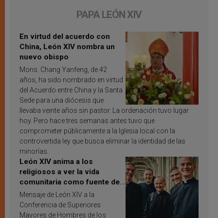
PAPA LEÓN XIV
En virtud del acuerdo con
China, León XIV nombra un
nuevo obispo
Mons. Chang Yanfeng, de 42
años, ha sido nombrado en virtud
del Acuerdo entre China y la Santa
Sede para una diócesis que
llevaba veinte años sin pastor. La ordenación tuvo lugar
hoy. Pero hace tres semanas antes tuvo que
comprometer públicamente a la Iglesia local con la
controvertida ley que busca eliminar la identidad de las
minorías.
León XIV anima a los
religiosos a ver la vida
comunitaria como fuente de
inspiración y santificación
Mensaje de León XIV a la
Conferencia de Superiores
Mayores de Hombres de los