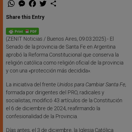
W
M
F
T
S
h
e
a
w
h
a
s
c
i
a
t
s
e
t
r
Share this Entry
s
e
b
t
e
A
n
o
e
p
g
o
r
p
e
k
r
(ZENIT Noticias / Buenos Aires, 09.03.2025).- El
Senado de la provincia de Santa Fe en Argentina
aprobó la Reforma Constitucional que conserva la
religión católica como religión oficial de la provincia
y con una «protección más decidida».
La iniciativa del frente
Unidos para Cambiar Santa Fe
,
formada por dirigentes del PRO, radicales y
socialistas, modificó 43 artículos de la Constitución
el 6 de diciembre de 2024, reafirmando la
confesionalidad de la Provincia.
Días antes, el 3 de diciembre, la Iglesia Católica