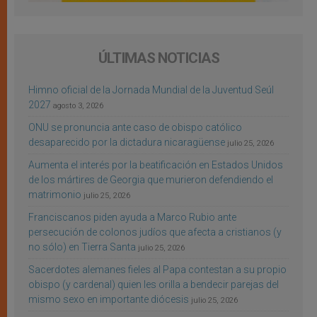
ÚLTIMAS NOTICIAS
Himno oficial de la Jornada Mundial de la Juventud Seúl
2027
agosto 3, 2026
ONU se pronuncia ante caso de obispo católico
desaparecido por la dictadura nicaragüense
julio 25, 2026
Aumenta el interés por la beatificación en Estados Unidos
de los mártires de Georgia que murieron defendiendo el
matrimonio
julio 25, 2026
Franciscanos piden ayuda a Marco Rubio ante
persecución de colonos judíos que afecta a cristianos (y
no sólo) en Tierra Santa
julio 25, 2026
Sacerdotes alemanes fieles al Papa contestan a su propio
obispo (y cardenal) quien les orilla a bendecir parejas del
mismo sexo en importante diócesis
julio 25, 2026