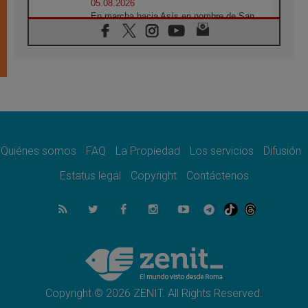
05.08.2026
En marcha hacia Asís en nombre de San
Francisco, a la espera de León
05.08.2026
Venezuela, Padre Pagniello: "En medio del
dolor, una Iglesia que no se rinde"
05.08.2026
La Fuerza del "Círculo de Héroes" con el
Papa en la Audiencia General
05.08.2026
Nuncio en Ucrania: Preocupa escuchar a
quienes bendicen la guerra
Quiénes somos
FAQ
La Propiedad
Los servicios
Difusión
05.08.2026
Estatus legal
Copyright
Contáctenos
Ucrania: Ataque masivo en Kyiv durante la
noche
05.08.2026
Colombo: "La visita del Papa a Argentina
llevará un mensaje de paz y dignidad
humana"
05.08.2026
Iglesia en Uruguay: la visita del Papa
fortalecerá la fe y la esperanza
Copyright © 2026 ZENIT. All Rights Reserved.