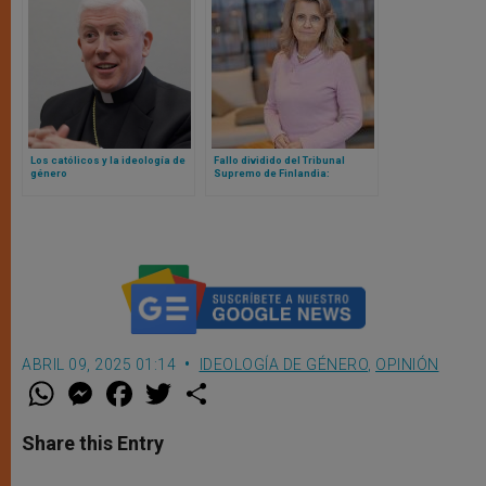
Los católicos y la ideología de
Fallo dividido del Tribunal
género
Supremo de Finlandia:
absuelve a la diputada de un
tuit bíblico y condena a su
folleto de iglesia de más de 20
años
ABRIL 09, 2025 01:14
IDEOLOGÍA DE GÉNERO
,
OPINIÓN
W
M
F
T
S
h
e
a
w
h
a
s
c
i
a
t
s
e
t
r
Share this Entry
s
e
b
t
e
A
n
o
e