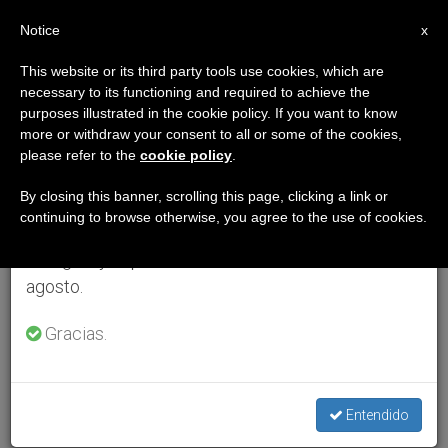
ES
Notice
×
x
Aviso importante
This website or its third party tools use cookies, which are
necessary to its functioning and required to achieve the
Del 27 de julio al 7 de agosto haremos la pausa
purposes illustrated in the cookie policy. If you want to know
anual, aprovechando que en el periodo de verano
more or withdraw your consent to all or some of the cookies,
please refer to the
cookie policy
.
se generan menos informaciones y también el
consumo de las mismas disminuye.
By closing this banner, scrolling this page, clicking a link or
continuing to browse otherwise, you agree to the use of cookies.
Retomamos el trabajo ordinario de las ediciones
en inglés y español de ZENIT el lunes 10 de
agosto.
Gracias.
Entendido