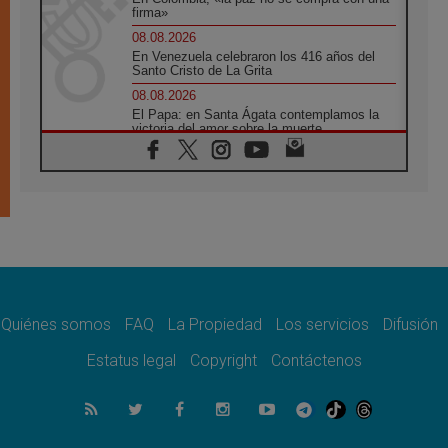
firma»
08.08.2026
En Venezuela celebraron los 416 años del
Santo Cristo de La Grita
08.08.2026
El Papa: en Santa Ágata contemplamos la
victoria del amor sobre la muerte
08.08.2026
León XIV visitará el Santuario de la Madre
del Buen Consejo de Genazzano
07.08.2026
Filipinas: el Vicariato Apostólico de Calapán
se convierte en diócesis
07.08.2026
Honduras: Los desplazados invisibles de una
crisis olvidada
Quiénes somos
FAQ
La Propiedad
Los servicios
Difusión
07.08.2026
Bokalic: "En Argentina el Papa León señalará
Estatus legal
Copyright
Contáctenos
el compromiso del cristiano"
07.08.2026
La matanza de niños en Gaza no cesa: 300
muertos en 300 días
07.08.2026