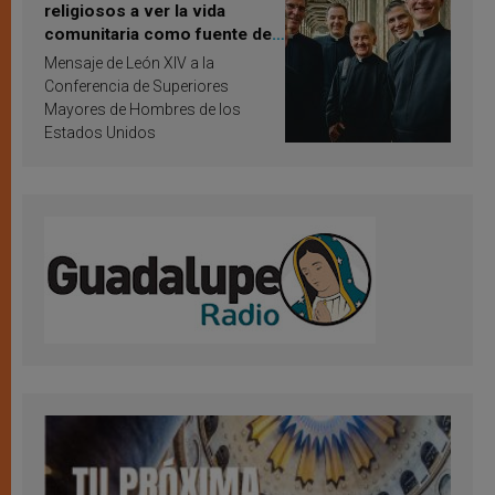
religiosos a ver la vida
comunitaria como fuente de
inspiración y santificación
Mensaje de León XIV a la
Conferencia de Superiores
Mayores de Hombres de los
Estados Unidos