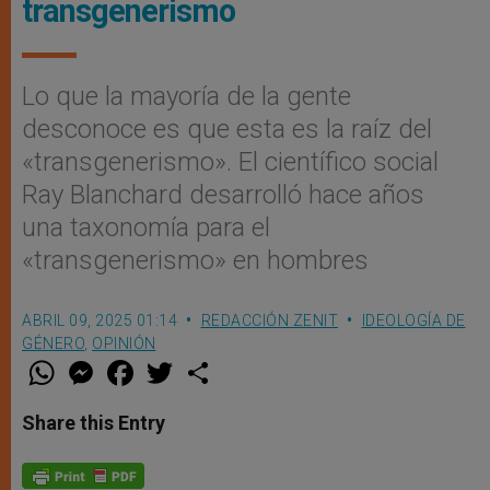
transgenerismo
Lo que la mayoría de la gente
desconoce es que esta es la raíz del
«transgenerismo». El científico social
Ray Blanchard desarrolló hace años
una taxonomía para el
«transgenerismo» en hombres
ABRIL 09, 2025 01:14
REDACCIÓN ZENIT
IDEOLOGÍA DE
GÉNERO
,
OPINIÓN
W
M
F
T
S
h
e
a
w
h
a
s
c
i
a
t
s
e
t
r
Share this Entry
s
e
b
t
e
A
n
o
e
p
g
o
r
p
e
k