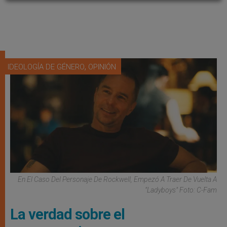
,
IDEOLOGÍA DE GÉNERO
OPINIÓN
En El Caso Del Personaje De Rockwell, Empezó A Traer De Vuelta A
"ladyboys" Foto: C-Fam
La verdad sobre el