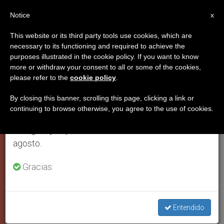
ES
Notice
×
x
Aviso importante
This website or its third party tools use cookies, which are
necessary to its functioning and required to achieve the
Del 27 de julio al 7 de agosto haremos la pausa
PAPA FRANCISCO
purposes illustrated in the cookie policy. If you want to know
anual, aprovechando que en el periodo de verano
more or withdraw your consent to all or some of the cookies,
please refer to the
cookie policy
.
se generan menos informaciones y también el
consumo de las mismas disminuye.
By closing this banner, scrolling this page, clicking a link or
continuing to browse otherwise, you agree to the use of cookies.
Retomamos el trabajo ordinario de las ediciones
en inglés y español de ZENIT el lunes 10 de
agosto.
Gracias.
Durante Nueve Días Consecutivos Se Celebran Celebraciones
Eucarísticas Especiales En Sufragio Del Romano Pontífice Difunto
Foto: Vatican Media
Entendido
Por segunda vez se reúnen los