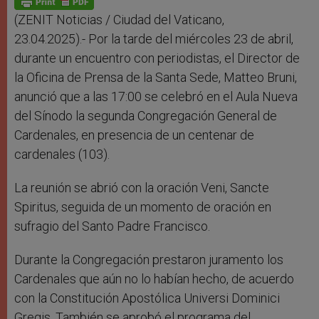
p
e
k
r
(ZENIT Noticias / Ciudad del Vaticano,
23.04.2025).- Por la tarde del miércoles 23 de abril,
durante un encuentro con periodistas, el Director de
la Oficina de Prensa de la Santa Sede, Matteo Bruni,
anunció que a las 17:00 se celebró en el Aula Nueva
del Sínodo la segunda Congregación General de
Cardenales, en presencia de un centenar de
cardenales (103).
La reunión se abrió con la oración Veni, Sancte
Spiritus, seguida de un momento de oración en
sufragio del Santo Padre Francisco.
Durante la Congregación prestaron juramento los
Cardenales que aún no lo habían hecho, de acuerdo
con la Constitución Apostólica Universi Dominici
Gregis. También se aprobó el programa del