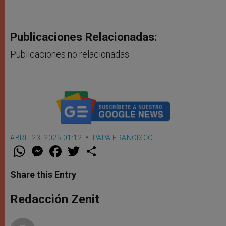
Publicaciones Relacionadas:
Publicaciones no relacionadas.
ABRIL 23, 2025 01:12
PAPA FRANCISCO
W
M
F
T
S
h
e
a
w
h
a
s
c
i
a
t
s
e
t
r
Share this Entry
s
e
b
t
e
A
n
o
e
p
g
o
r
Redacción Zenit
p
e
k
r