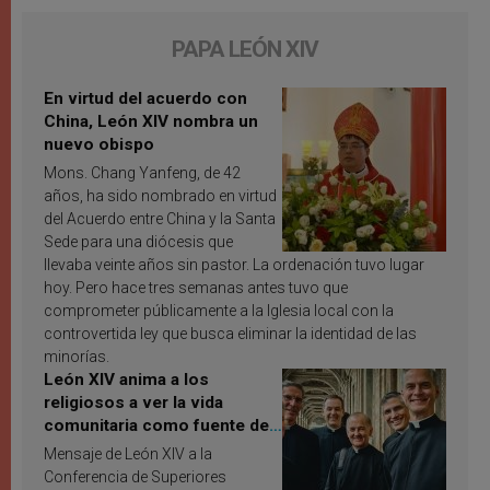
PAPA LEÓN XIV
En virtud del acuerdo con
China, León XIV nombra un
nuevo obispo
Mons. Chang Yanfeng, de 42
años, ha sido nombrado en virtud
del Acuerdo entre China y la Santa
Sede para una diócesis que
llevaba veinte años sin pastor. La ordenación tuvo lugar
hoy. Pero hace tres semanas antes tuvo que
comprometer públicamente a la Iglesia local con la
controvertida ley que busca eliminar la identidad de las
minorías.
León XIV anima a los
religiosos a ver la vida
comunitaria como fuente de
inspiración y santificación
Mensaje de León XIV a la
Conferencia de Superiores