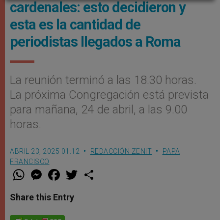
cardenales: esto decidieron y
esta es la cantidad de
periodistas llegados a Roma
La reunión terminó a las 18.30 horas.
La próxima Congregación está prevista
para mañana, 24 de abril, a las 9.00
horas.
ABRIL 23, 2025 01:12
REDACCIÓN ZENIT
PAPA
FRANCISCO
W
M
F
T
S
h
e
a
w
h
a
s
c
i
a
t
s
e
t
r
Share this Entry
s
e
b
t
e
A
n
o
e
p
g
o
r