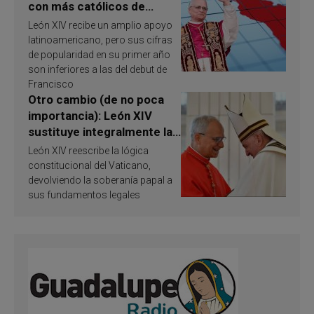
con más católicos de
América Latina en 2026?
León XIV recibe un amplio apoyo
Publican resultados de
latinoamericano, pero sus cifras
investigación
de popularidad en su primer año
son inferiores a las del debut de
Francisco
Otro cambio (de no poca
importancia): León XIV
sustituye integralmente la
ley vaticana de Papa
León XIV reescribe la lógica
Francisco
constitucional del Vaticano,
devolviendo la soberanía papal a
sus fundamentos legales