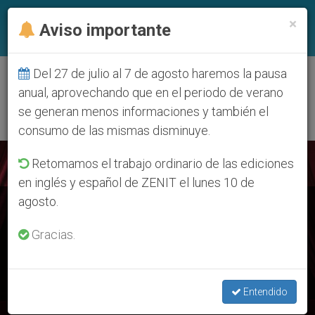
ES
×
Aviso importante
Del 27 de julio al 7 de agosto haremos la pausa
DÍA
anual, aprovechando que en el periodo de verano
Mayo 11th, 2025
se generan menos informaciones y también el
consumo de las mismas disminuye.
ÚLTIMAS NOTICIAS
Retomamos el trabajo ordinario de las ediciones
en inglés y español de ZENIT el lunes 10 de
agosto.
Vocaciones y paz: el primer domingo de León XIV en la
Plaza de San Pedro
Gracias.
MAY 11, 2025 22:08
REDACCIÓN ZENIT
Entendido