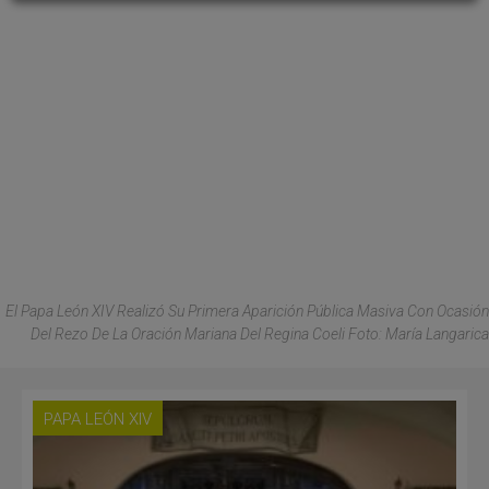
El Papa León XIV Realizó Su Primera Aparición Pública Masiva Con Ocasión
Del Rezo De La Oración Mariana Del Regina Coeli Foto: María Langarica
PAPA LEÓN XIV