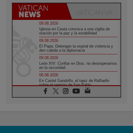
09.08.2026
Iglesia en Ceuta convoca a una vigilia de
oración por la paz y la estabilidad
09.08.2026
El Papa: Detengan la espiral de violencia y
den cabida a la diplomacia
09.08.2026
León XIV: Confiar en Dios, no desesperarnos
en la oscuridad
08.08.2026
En Castel Gandolfo, el tapiz de Raffaello
sobre el sermón de San Pablo
08.08.2026
En Colombia, «la paz no se compra con una
firma»
08.08.2026
En Venezuela celebraron los 416 años del
Santo Cristo de La Grita
08.08.2026
El Papa: en Santa Ágata contemplamos la