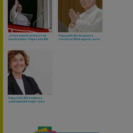
¿Cómo invertir el tesoro de
Papa pide día de ayuno y
nuestra vida? Papa León XIV
oración el 22 de agosto: así lo
responde con una breve
dijo y esta es la razón
reflexión
Papa León XIV nombra a
controvertida mujer como
presidenta de la Academia
Pontificia de Bellas Artes y
Letras