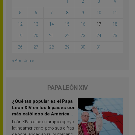
1
2
3
4
5
6
7
8
9
10
11
12
13
14
15
16
17
18
19
20
21
22
23
24
25
26
27
28
29
30
31
« Abr
Jun »
PAPA LEÓN XIV
¿Qué tan popular es el Papa
León XIV en los 6 países con
más católicos de América
Latina en 2026? Publican
León XIV recibe un amplio apoyo
resultados de investigación
latinoamericano, pero sus cifras
de popularidad en su primer año