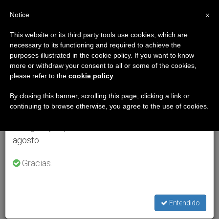
ES
Notice
×
x
Aviso importante
This website or its third party tools use cookies, which are
necessary to its functioning and required to achieve the
Del 27 de julio al 7 de agosto haremos la pausa
purposes illustrated in the cookie policy. If you want to know
anual, aprovechando que en el periodo de verano
more or withdraw your consent to all or some of the cookies,
please refer to the
cookie policy
.
se generan menos informaciones y también el
consumo de las mismas disminuye.
By closing this banner, scrolling this page, clicking a link or
continuing to browse otherwise, you agree to the use of cookies.
Retomamos el trabajo ordinario de las ediciones
en inglés y español de ZENIT el lunes 10 de
agosto.
Gracias.
Entendido