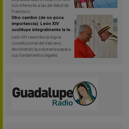
son inferiores a las del debut de
Francisco
Otro cambio (de no poca
importancia): León XIV
sustituye integralmente la ley
vaticana de Papa Francisco
León XIV reescribe la lógica
constitucional del Vaticano,
devolviendo la soberanía papal a
sus fundamentos legales