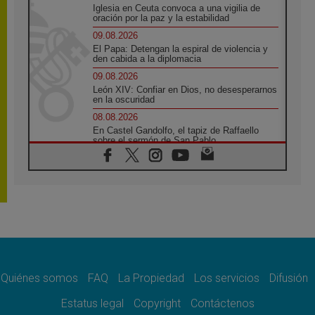
Iglesia en Ceuta convoca a una vigilia de
oración por la paz y la estabilidad
09.08.2026
El Papa: Detengan la espiral de violencia y
den cabida a la diplomacia
09.08.2026
León XIV: Confiar en Dios, no desesperarnos
en la oscuridad
08.08.2026
En Castel Gandolfo, el tapiz de Raffaello
sobre el sermón de San Pablo
08.08.2026
En Colombia, «la paz no se compra con una
firma»
08.08.2026
En Venezuela celebraron los 416 años del
Santo Cristo de La Grita
08.08.2026
El Papa: en Santa Ágata contemplamos la
victoria del amor sobre la muerte
Quiénes somos
FAQ
La Propiedad
Los servicios
Difusión
08.08.2026
León XIV visitará el Santuario de la Madre
Estatus legal
Copyright
Contáctenos
del Buen Consejo de Genazzano