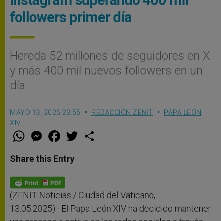
followers primer día
Hereda 52 millones de seguidores en X
y más 400 mil nuevos followers en un
día
MAYO 13, 2025 23:55
REDACCIÓN ZENIT
PAPA LEÓN
XIV
W
M
F
T
S
h
e
a
w
h
a
s
c
i
a
t
s
e
t
r
Share this Entry
s
e
b
t
e
A
n
o
e
p
g
o
r
p
e
k
r
(ZENIT Noticias / Ciudad del Vaticano,
13.05.2025).- El Papa León XIV ha decidido mantener