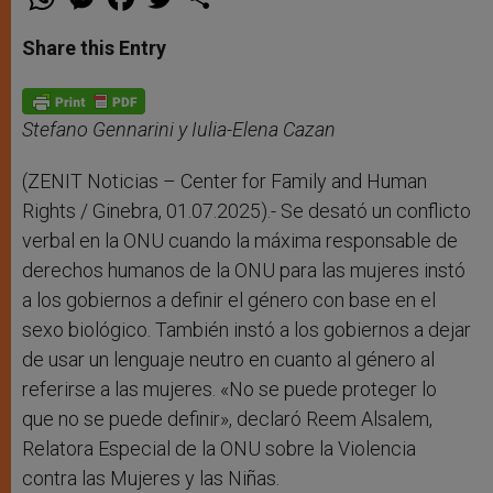
h
e
a
w
h
a
s
c
i
a
t
s
e
t
r
Share this Entry
s
e
b
t
e
A
n
o
e
p
g
o
r
p
e
k
r
Stefano Gennarini y Iulia-Elena Cazan
(ZENIT Noticias – Center for Family and Human
Rights / Ginebra, 01.07.2025).- Se desató un conflicto
verbal en la ONU cuando la máxima responsable de
derechos humanos de la ONU para las mujeres instó
a los gobiernos a definir el género con base en el
sexo biológico. También instó a los gobiernos a dejar
de usar un lenguaje neutro en cuanto al género al
referirse a las mujeres. «No se puede proteger lo
que no se puede definir», declaró Reem Alsalem,
Relatora Especial de la ONU sobre la Violencia
contra las Mujeres y las Niñas.