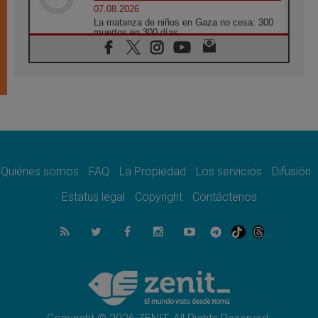
07.08.2026
La matanza de niños en Gaza no cesa: 300
muertos en 300 días
07.08.2026
Tagle: La guerra desfigura el mundo, solo la
revelación de Dios lo transfigura
07.08.2026
Presentada la Trienal de Arte de las
Universidades Católicas: «Exercises in
Empathy»
07.08.2026
Fortunatus Nwachukwu: la comunicación
como misión al servicio del Evangelio
Quiénes somos
FAQ
La Propiedad
Los servicios
Difusión
07.08.2026
Estatus legal
Copyright
Contáctenos
SIGNIS 2026, dar voz a las religiosas en el
espacio público
07.08.2026
Lanzan un proyecto de empoderamiento
digital para mujeres líderes en África
07.08.2026
Programa oficial del Viaje Apostólico del
Papa León XIV a Francia