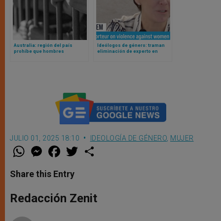
Australia: región del país
Ideólogos de género: traman
prohíbe que hombres
eliminación de experto en
biológicos que se
Derechos Humanos de la ONU
autoperciben mujeres vayan a
cárceles destinadas a mujeres
de verdad
JULIO 01, 2025 18:10
IDEOLOGÍA DE GÉNERO
,
MUJER
W
M
F
T
S
h
e
a
w
h
a
s
c
i
a
t
s
e
t
r
Share this Entry
s
e
b
t
e
A
n
o
e
p
g
o
r
Redacción Zenit
p
e
k
r