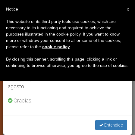
ES
Notice
×
x
Aviso importante
This website or its third party tools use cookies, which are
necessary to its functioning and required to achieve the
Del 27 de julio al 7 de agosto haremos la pausa
,
IDEOLOGÍA DE GÉNERO
MUJER
purposes illustrated in the cookie policy. If you want to know
anual, aprovechando que en el periodo de verano
more or withdraw your consent to all or some of the cookies,
please refer to the
cookie policy
.
se generan menos informaciones y también el
consumo de las mismas disminuye.
By closing this banner, scrolling this page, clicking a link or
continuing to browse otherwise, you agree to the use of cookies.
Retomamos el trabajo ordinario de las ediciones
en inglés y español de ZENIT el lunes 10 de
agosto.
Gracias.
Reem Alsalem, Relatora Especial De La ONU Sobre La Violencia
Contra Las Mujeres Y Las Niñas. Foto: C-Fam
Destacada experta en derechos
Entendido
de las mujeres de la ONU declara