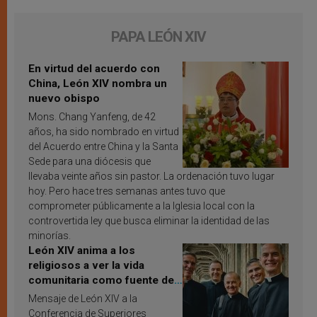
PAPA LEÓN XIV
En virtud del acuerdo con
China, León XIV nombra un
nuevo obispo
Mons. Chang Yanfeng, de 42
años, ha sido nombrado en virtud
del Acuerdo entre China y la Santa
Sede para una diócesis que
llevaba veinte años sin pastor. La ordenación tuvo lugar
hoy. Pero hace tres semanas antes tuvo que
comprometer públicamente a la Iglesia local con la
controvertida ley que busca eliminar la identidad de las
minorías.
León XIV anima a los
religiosos a ver la vida
comunitaria como fuente de
inspiración y santificación
Mensaje de León XIV a la
Conferencia de Superiores