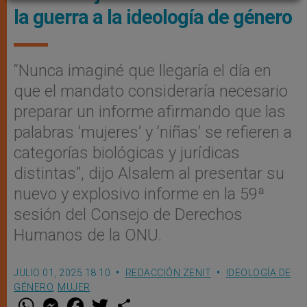
la guerra a la ideología de género
“Nunca imaginé que llegaría el día en
que el mandato consideraría necesario
preparar un informe afirmando que las
palabras ‘mujeres’ y ‘niñas’ se refieren a
categorías biológicas y jurídicas
distintas”, dijo Alsalem al presentar su
nuevo y explosivo informe en la 59ª
sesión del Consejo de Derechos
Humanos de la ONU.
JULIO 01, 2025 18:10
REDACCIÓN ZENIT
IDEOLOGÍA DE
GÉNERO
,
MUJER
W
M
F
T
S