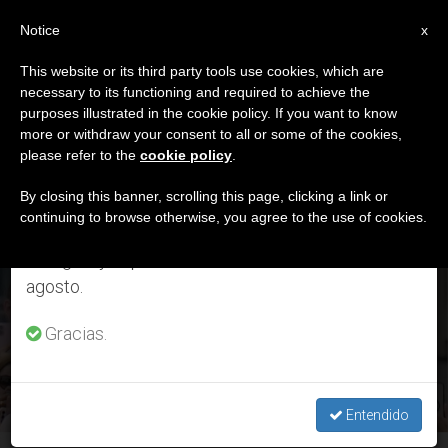
ES
Notice
×
x
Aviso importante
This website or its third party tools use cookies, which are
necessary to its functioning and required to achieve the
Del 27 de julio al 7 de agosto haremos la pausa
DÍA
purposes illustrated in the cookie policy. If you want to know
anual, aprovechando que en el periodo de verano
Julio 29th, 2025
more or withdraw your consent to all or some of the cookies,
please refer to the
cookie policy
.
se generan menos informaciones y también el
consumo de las mismas disminuye.
By closing this banner, scrolling this page, clicking a link or
continuing to browse otherwise, you agree to the use of cookies.
ÚLTIMAS NOTICIAS
Retomamos el trabajo ordinario de las ediciones
en inglés y español de ZENIT el lunes 10 de
agosto.
Congreso USA: inicia proyecto de ley para evitar retirada de
ciudadanía del Papa León XIV y problemas tributarios
Gracias.
JUL 29, 2025 21:14
TIM DANIELS
Entendido