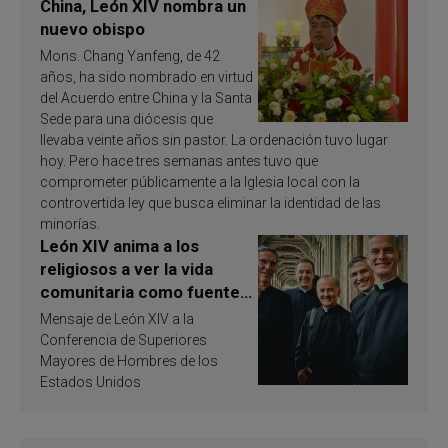
China, León XIV nombra un
nuevo obispo
Mons. Chang Yanfeng, de 42
años, ha sido nombrado en virtud
del Acuerdo entre China y la Santa
Sede para una diócesis que
llevaba veinte años sin pastor. La ordenación tuvo lugar
hoy. Pero hace tres semanas antes tuvo que
comprometer públicamente a la Iglesia local con la
controvertida ley que busca eliminar la identidad de las
minorías.
León XIV anima a los
religiosos a ver la vida
comunitaria como fuente
de inspiración y
Mensaje de León XIV a la
santificación
Conferencia de Superiores
Mayores de Hombres de los
Estados Unidos