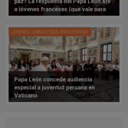
paz? La respuesta del Papa León XIV
a jóvenes franceses (que vale para
todos)
,
,
JÓVENES
JUBILEO 2025
PAPA LEÓN XIV
Papa León concede audiencia
especial a juventud peruana en
Vaticano