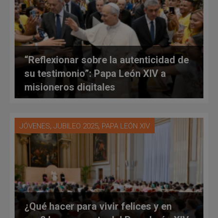
“Reflexionar sobre la autenticidad de
su testimonio”: Papa León XIV a
misioneros digitales
,
,
JÓVENES
JUBILEO 2025
PAPA LEÓN XIV
¿Qué hacer para vivir felices y en