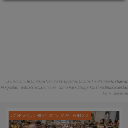
La Elección De Un Papa Nacido En Estados Unidos Ha Planteado Nuevas
Preguntas Tanto Para Canonistas Como Para Abogados Constitucionalistas
Foto: Univisión
,
,
JÓVENES
JUBILEO 2025
PAPA LEÓN XIV