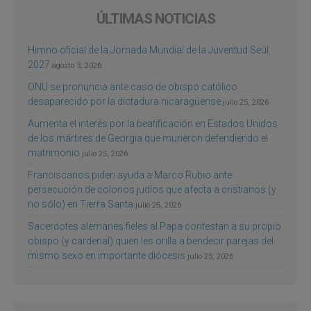
ÚLTIMAS NOTICIAS
Himno oficial de la Jornada Mundial de la Juventud Seúl
2027
agosto 3, 2026
ONU se pronuncia ante caso de obispo católico
desaparecido por la dictadura nicaragüense
julio 25, 2026
Aumenta el interés por la beatificación en Estados Unidos
de los mártires de Georgia que murieron defendiendo el
matrimonio
julio 25, 2026
Franciscanos piden ayuda a Marco Rubio ante
persecución de colonos judíos que afecta a cristianos (y
no sólo) en Tierra Santa
julio 25, 2026
Sacerdotes alemanes fieles al Papa contestan a su propio
obispo (y cardenal) quien les orilla a bendecir parejas del
mismo sexo en importante diócesis
julio 25, 2026