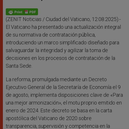
s
e
b
t
e
A
n
o
e
p
g
o
r
p
e
k
r
(ZENIT Noticias / Ciudad del Vaticano, 12.08.2025).-
El Vaticano ha presentado una actualización integral
de su normativa de contratación pública,
introduciendo un marco simplificado diseñado para
salvaguardar la integridad y agilizar la toma de
decisiones en los procesos de contratación de la
Santa Sede.
La reforma, promulgada mediante un Decreto
Ejecutivo General de la Secretaría de Economía el 9
de agosto, implementa disposiciones clave de «Para
una mejor armonización», el motu proprio emitido en
enero de 2024. Este decreto se basa en la carta
apostólica del Vaticano de 2020 sobre
transparencia, supervisión y competencia en la