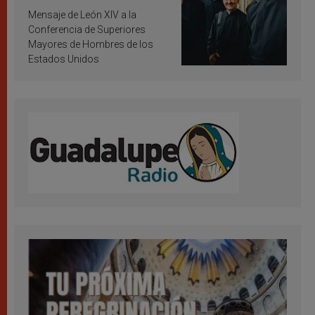
inspiración y santificación
Mensaje de León XIV a la
Conferencia de Superiores
Mayores de Hombres de los
Estados Unidos