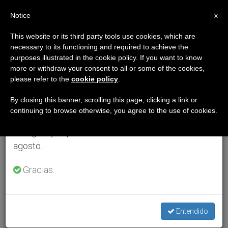
ES
Notice
×
x
Aviso importante
This website or its third party tools use cookies, which are
necessary to its functioning and required to achieve the
Del 27 de julio al 7 de agosto haremos la pausa
purposes illustrated in the cookie policy. If you want to know
anual, aprovechando que en el periodo de verano
more or withdraw your consent to all or some of the cookies,
please refer to the
cookie policy
.
se generan menos informaciones y también el
consumo de las mismas disminuye.
By closing this banner, scrolling this page, clicking a link or
continuing to browse otherwise, you agree to the use of cookies.
Retomamos el trabajo ordinario de las ediciones
en inglés y español de ZENIT el lunes 10 de
agosto.
Gracias.
Entendido