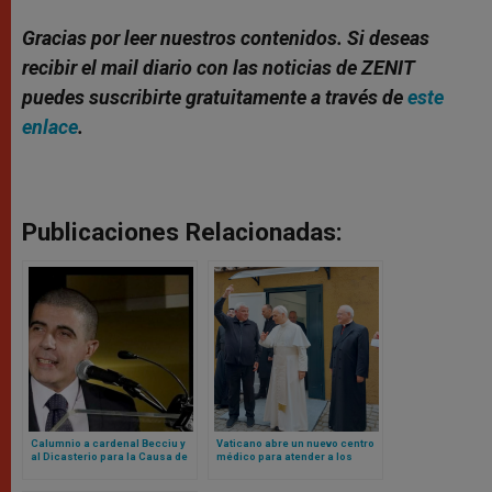
Gracias por leer nuestros contenidos. Si deseas
recibir el mail diario con las noticias de ZENIT
puedes suscribirte gratuitamente a través de
este
enlace
.
Publicaciones Relacionadas:
Calumnio a cardenal Becciu y
Vaticano abre un nuevo centro
al Dicasterio para la Causa de
médico para atender a los
los Santos: Tribunal del
pobres en plena Plaza de San
Vaticano lo declara culpable
Pedro