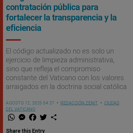
contratación pública para
fortalecer la transparencia y la
eficiencia
El código actualizado no es solo un
ejercicio de limpieza administrativa,
sino que refleja el compromiso
constante del Vaticano con los valores
arraigados en la doctrina social católica
AGOSTO 12, 2025 04:27
REDACCIÓN ZENIT
CIUDAD
DEL VATICANO
W
M
F
T
S
h
e
a
w
h
a
s
c
i
a
t
s
e
t
r
Share this Entry