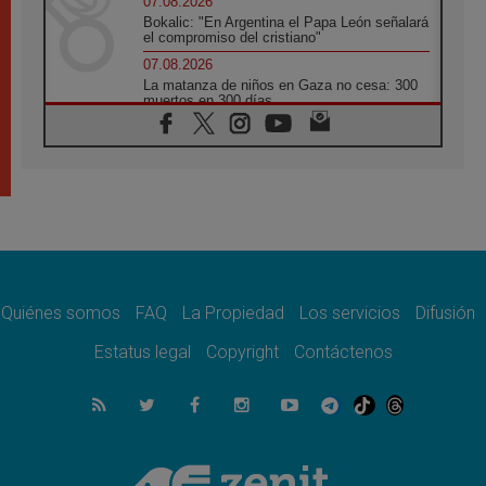
07.08.2026
Bokalic: "En Argentina el Papa León señalará
el compromiso del cristiano"
07.08.2026
La matanza de niños en Gaza no cesa: 300
muertos en 300 días
07.08.2026
Tagle: La guerra desfigura el mundo, solo la
revelación de Dios lo transfigura
07.08.2026
Presentada la Trienal de Arte de las
Universidades Católicas: «Exercises in
Empathy»
07.08.2026
Fortunatus Nwachukwu: la comunicación
como misión al servicio del Evangelio
Quiénes somos
FAQ
La Propiedad
Los servicios
Difusión
07.08.2026
Estatus legal
Copyright
Contáctenos
SIGNIS 2026, dar voz a las religiosas en el
espacio público
07.08.2026
Lanzan un proyecto de empoderamiento
digital para mujeres líderes en África
07.08.2026
Programa oficial del Viaje Apostólico del