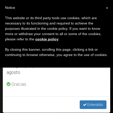
ES
Notice
×
x
Aviso importante
This website or its third party tools use cookies, which are
necessary to its functioning and required to achieve the
Del 27 de julio al 7 de agosto haremos la pausa
DÍA
purposes illustrated in the cookie policy. If you want to know
anual, aprovechando que en el periodo de verano
Agosto 8th, 2025
more or withdraw your consent to all or some of the cookies,
please refer to the
cookie policy
.
se generan menos informaciones y también el
consumo de las mismas disminuye.
By closing this banner, scrolling this page, clicking a link or
continuing to browse otherwise, you agree to the use of cookies.
ÚLTIMAS NOTICIAS
Retomamos el trabajo ordinario de las ediciones
en inglés y español de ZENIT el lunes 10 de
agosto.
Iglesia y científicos contestan “estudio” superficial que dice
que Sábana Santa no es auténtica
Gracias.
AUG 08, 2025 16:04
VALENTINA DI GIORGIO
Entendido