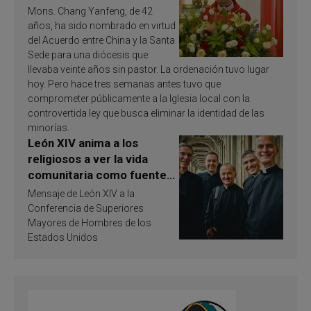
Mons. Chang Yanfeng, de 42
años, ha sido nombrado en virtud
del Acuerdo entre China y la Santa
Sede para una diócesis que
llevaba veinte años sin pastor. La ordenación tuvo lugar
hoy. Pero hace tres semanas antes tuvo que
comprometer públicamente a la Iglesia local con la
controvertida ley que busca eliminar la identidad de las
minorías.
León XIV anima a los
religiosos a ver la vida
comunitaria como fuente
de inspiración y
Mensaje de León XIV a la
santificación
Conferencia de Superiores
Mayores de Hombres de los
Estados Unidos