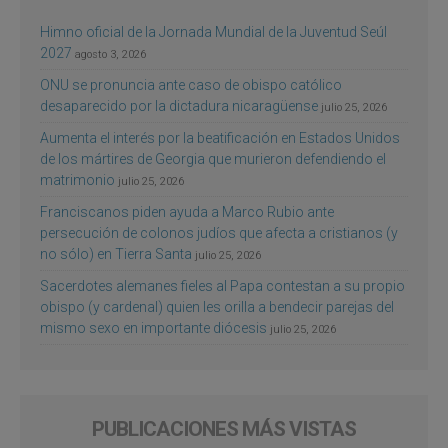
Himno oficial de la Jornada Mundial de la Juventud Seúl
2027
agosto 3, 2026
ONU se pronuncia ante caso de obispo católico
desaparecido por la dictadura nicaragüense
julio 25, 2026
Aumenta el interés por la beatificación en Estados Unidos
de los mártires de Georgia que murieron defendiendo el
matrimonio
julio 25, 2026
Franciscanos piden ayuda a Marco Rubio ante
persecución de colonos judíos que afecta a cristianos (y
no sólo) en Tierra Santa
julio 25, 2026
Sacerdotes alemanes fieles al Papa contestan a su propio
obispo (y cardenal) quien les orilla a bendecir parejas del
mismo sexo en importante diócesis
julio 25, 2026
PUBLICACIONES MÁS VISTAS