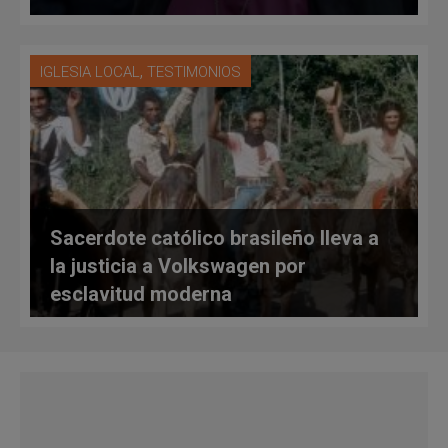
,
IGLESIA LOCAL
TESTIMONIOS
Sacerdote católico brasileño lleva a
la justicia a Volkswagen por
esclavitud moderna