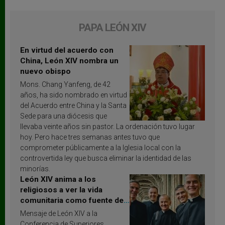
PAPA LEÓN XIV
En virtud del acuerdo con
China, León XIV nombra un
nuevo obispo
Mons. Chang Yanfeng, de 42
años, ha sido nombrado en virtud
del Acuerdo entre China y la Santa
Sede para una diócesis que
llevaba veinte años sin pastor. La ordenación tuvo lugar
hoy. Pero hace tres semanas antes tuvo que
comprometer públicamente a la Iglesia local con la
controvertida ley que busca eliminar la identidad de las
minorías.
León XIV anima a los
religiosos a ver la vida
comunitaria como fuente de
inspiración y santificación
Mensaje de León XIV a la
Conferencia de Superiores