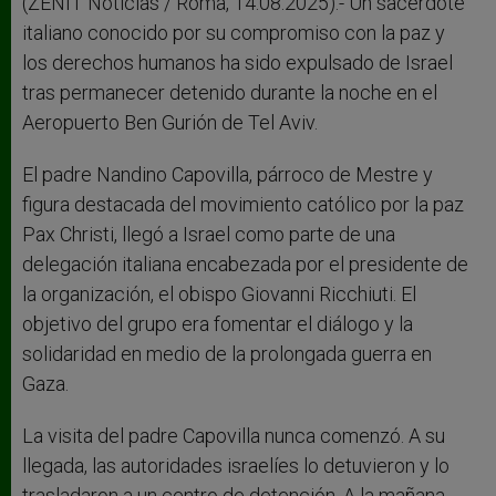
r
(ZENIT Noticias / Roma, 14.08.2025).- Un sacerdote
italiano conocido por su compromiso con la paz y
los derechos humanos ha sido expulsado de Israel
tras permanecer detenido durante la noche en el
Aeropuerto Ben Gurión de Tel Aviv.
El padre Nandino Capovilla, párroco de Mestre y
figura destacada del movimiento católico por la paz
Pax Christi, llegó a Israel como parte de una
delegación italiana encabezada por el presidente de
la organización, el obispo Giovanni Ricchiuti. El
objetivo del grupo era fomentar el diálogo y la
solidaridad en medio de la prolongada guerra en
Gaza.
La visita del padre Capovilla nunca comenzó. A su
llegada, las autoridades israelíes lo detuvieron y lo
trasladaron a un centro de detención. A la mañana