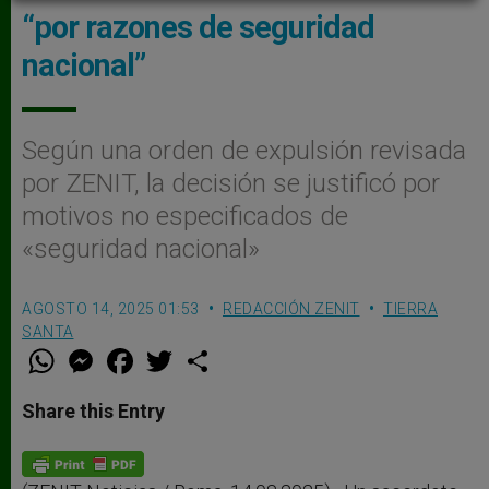
“por razones de seguridad
nacional”
Según una orden de expulsión revisada
por ZENIT, la decisión se justificó por
motivos no especificados de
«seguridad nacional»
AGOSTO 14, 2025 01:53
REDACCIÓN ZENIT
TIERRA
SANTA
W
M
F
T
S
h
e
a
w
h
a
s
c
i
a
t
s
e
t
r
Share this Entry
s
e
b
t
e
A
n
o
e
p
g
o
r
p
e
k