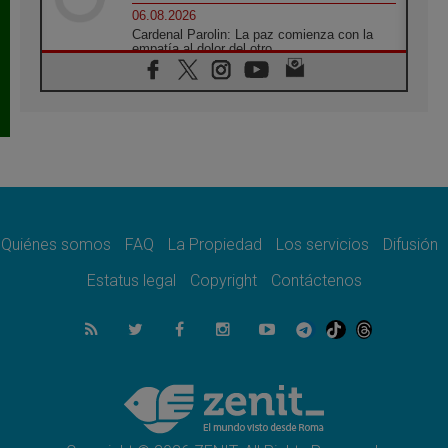
06.08.2026
Cardenal Parolin: La paz comienza con la
empatía al dolor del otro
06.08.2026
Fray Marco Vianelli: Aprender el Evangelio
de la Paz en la Escuela de San Francisco
06.08.2026
La visita del Papa León XIV a Asís en un
minuto
06.08.2026
El agradecimiento de los jóvenes al Papa:
«Hoy nos sentimos Iglesia»
Quiénes somos
FAQ
La Propiedad
Los servicios
Difusión
06.08.2026
Líbano: Reanudan los coloquios en Roma en
Estatus legal
Copyright
Contáctenos
medio de tensiones y ataques en el sur del
país
06.08.2026
Hiroshima y Nagasaki, 81 años después.
Comienzan "Diez Días Oración por la Paz"
06.08.2026
Pizzaballa en Asís: los cristianos quieren
paz