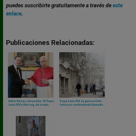
puedes suscribirte gratuitamente a través de
este
enlace
.
Publicaciones Relacionadas:
Entre Gaza y Jerusalén: El Papa
Papa León XIV, la guerra USA-
León XIV y Herzog, de Israel,
Irán y un contundente llamado
recorren frágiles caminos
en un Oriente Medio al borde
hacia la paz
del abismo