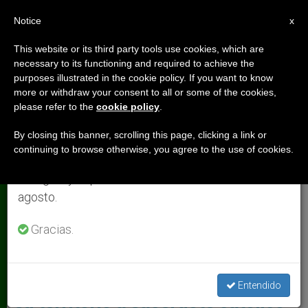
ES
Notice
×
x
Aviso importante
This website or its third party tools use cookies, which are
necessary to its functioning and required to achieve the
Del 27 de julio al 7 de agosto haremos la pausa
TIERRA SANTA
purposes illustrated in the cookie policy. If you want to know
anual, aprovechando que en el periodo de verano
more or withdraw your consent to all or some of the cookies,
please refer to the
cookie policy
.
se generan menos informaciones y también el
consumo de las mismas disminuye.
By closing this banner, scrolling this page, clicking a link or
continuing to browse otherwise, you agree to the use of cookies.
Retomamos el trabajo ordinario de las ediciones
en inglés y español de ZENIT el lunes 10 de
agosto.
Gracias.
Nandino Capovilla, Párroco De Mestre Y Figura Destacada Del
Movimiento Católico Por La Paz Pax Christi Foto: Avvenire
Estado judío de Israel expulsa de
Entendido
su territorio a sacerdote católico