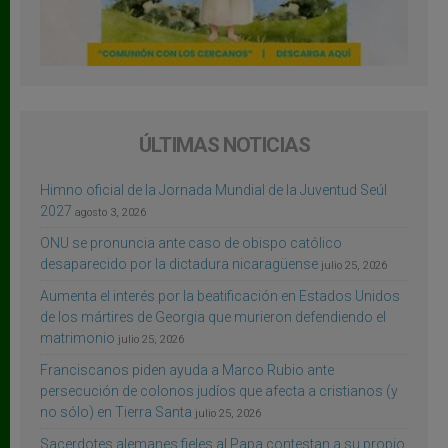
ÚLTIMAS NOTICIAS
Himno oficial de la Jornada Mundial de la Juventud Seúl
2027
agosto 3, 2026
ONU se pronuncia ante caso de obispo católico
desaparecido por la dictadura nicaragüense
julio 25, 2026
Aumenta el interés por la beatificación en Estados Unidos
de los mártires de Georgia que murieron defendiendo el
matrimonio
julio 25, 2026
Franciscanos piden ayuda a Marco Rubio ante
persecución de colonos judíos que afecta a cristianos (y
no sólo) en Tierra Santa
julio 25, 2026
Sacerdotes alemanes fieles al Papa contestan a su propio