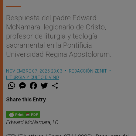
Respuesta del padre Edward
McNamara, legionario de Cristo,
profesor de liturgia y teología
sacramental en la Pontificia
Universidad Regina Apostolorum.
NOVIEMBRE 07, 2025 23:03
REDACCIÓN ZENIT
LITURGIA Y CULTO DIVINO
W
M
F
T
S
h
e
a
w
h
a
s
c
i
a
t
s
e
t
r
Share this Entry
s
e
b
t
e
A
n
o
e
p
g
o
r
p
e
k
r
Edward McNamara, LC