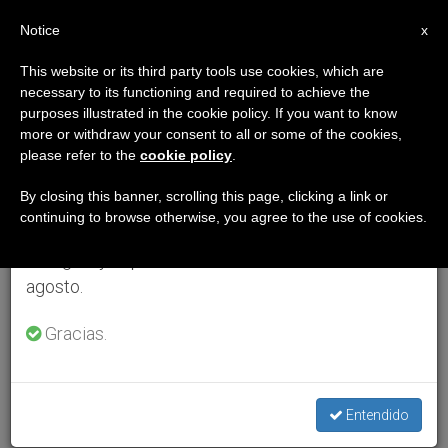
ES
Notice
×
x
Aviso importante
This website or its third party tools use cookies, which are
necessary to its functioning and required to achieve the
Del 27 de julio al 7 de agosto haremos la pausa
purposes illustrated in the cookie policy. If you want to know
anual, aprovechando que en el periodo de verano
more or withdraw your consent to all or some of the cookies,
please refer to the
cookie policy
.
se generan menos informaciones y también el
consumo de las mismas disminuye.
By closing this banner, scrolling this page, clicking a link or
continuing to browse otherwise, you agree to the use of cookies.
Retomamos el trabajo ordinario de las ediciones
en inglés y español de ZENIT el lunes 10 de
agosto.
Gracias.
Entendido