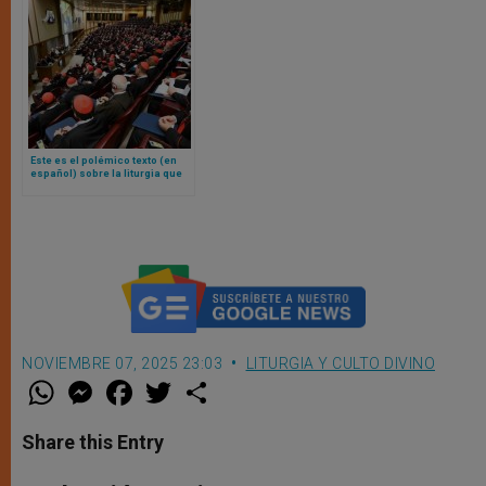
Este es el polémico texto (en
español) sobre la liturgia que
se entregó a los cardenales en
el primer consistorio de León
XIV
NOVIEMBRE 07, 2025 23:03
LITURGIA Y CULTO DIVINO
W
M
F
T
S
h
e
a
w
h
a
s
c
i
a
t
s
e
t
r
Share this Entry
s
e
b
t
e
A
n
o
e