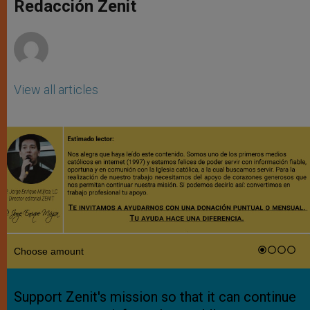
p
g
o
r
Redacción Zenit
p
e
k
r
View all articles