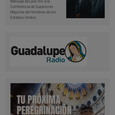
de inspiración y
Mensaje de León XIV a la
santificación
Conferencia de Superiores
Mayores de Hombres de los
Estados Unidos