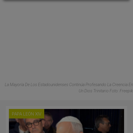
La Mayoría De Los Estadounidenses Continúa Profesando La Creencia En
Un Dios Trinitario Foto: Freepik
PAPA LEÓN XIV