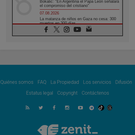
Bokalic: "En Argentina el Papa León señalará
el compromiso del cristiano"
07.08.2026
La matanza de niños en Gaza no cesa: 300
muertos en 300 días
07.08.2026
Tagle: La guerra desfigura el mundo, solo la
revelación de Dios lo transfigura
07.08.2026
Presentada la Trienal de Arte de las
Universidades Católicas: «Exercises in
Empathy»
07.08.2026
Fortunatus Nwachukwu: la comunicación
como misión al servicio del Evangelio
Quiénes somos
FAQ
La Propiedad
Los servicios
Difusión
07.08.2026
Estatus legal
Copyright
Contáctenos
SIGNIS 2026, dar voz a las religiosas en el
espacio público
07.08.2026
Lanzan un proyecto de empoderamiento
digital para mujeres líderes en África
07.08.2026
Programa oficial del Viaje Apostólico del
Papa León XIV a Francia