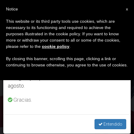
ES
Notice
×
x
Aviso importante
This website or its third party tools use cookies, which are
necessary to its functioning and required to achieve the
Del 27 de julio al 7 de agosto haremos la pausa
DÍA
purposes illustrated in the cookie policy. If you want to know
anual, aprovechando que en el periodo de verano
Noviembre 19th, 2025
more or withdraw your consent to all or some of the cookies,
please refer to the
cookie policy
.
se generan menos informaciones y también el
consumo de las mismas disminuye.
By closing this banner, scrolling this page, clicking a link or
continuing to browse otherwise, you agree to the use of cookies.
ÚLTIMAS NOTICIAS
Retomamos el trabajo ordinario de las ediciones
en inglés y español de ZENIT el lunes 10 de
agosto.
Lo que la encuesta teológica de 2025 revela sobre la fe
estadounidense
Gracias.
NOV 19, 2025 23:07
JORGE ENRIQUE MÚJICA
Entendido