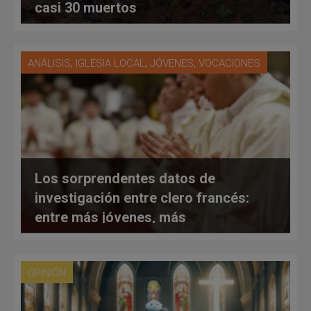
casi 30 muertos
,
,
,
ANÁLISIS
IGLESIA LOCAL
JÓVENES
VOCACIONES
Los sorprendentes datos de
investigación entre clero francés:
entre más jóvenes, más
conservadores… y felices
OPINIÓN