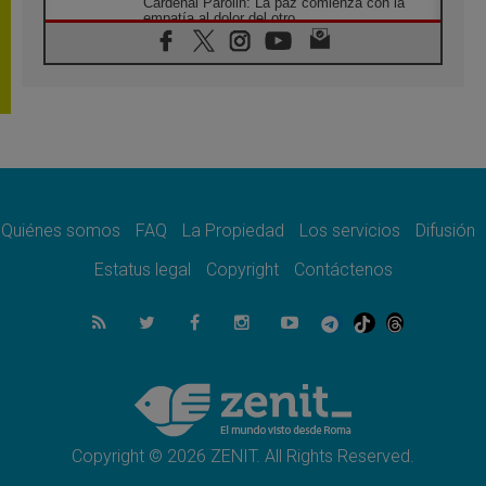
Cardenal Parolin: La paz comienza con la
empatía al dolor del otro
06.08.2026
Fray Marco Vianelli: Aprender el Evangelio
de la Paz en la Escuela de San Francisco
06.08.2026
La visita del Papa León XIV a Asís en un
minuto
06.08.2026
El agradecimiento de los jóvenes al Papa:
«Hoy nos sentimos Iglesia»
Quiénes somos
FAQ
La Propiedad
Los servicios
Difusión
06.08.2026
Líbano: Reanudan los coloquios en Roma en
Estatus legal
Copyright
Contáctenos
medio de tensiones y ataques en el sur del
país
06.08.2026
Hiroshima y Nagasaki, 81 años después.
Comienzan "Diez Días Oración por la Paz"
06.08.2026
Pizzaballa en Asís: los cristianos quieren
paz
Copyright © 2026 ZENIT. All Rights Reserved.