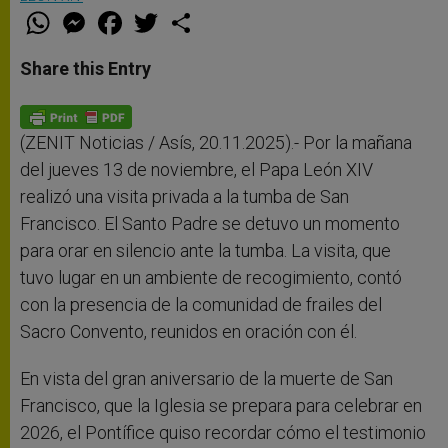
W
M
F
T
S
h
e
a
w
h
a
s
c
i
a
t
s
e
t
r
Share this Entry
s
e
b
t
e
A
n
o
e
p
g
o
r
p
e
k
r
(ZENIT Noticias / Asís, 20.11.2025).- Por la mañana
del jueves 13 de noviembre, el Papa León XIV
realizó una visita privada a la tumba de San
Francisco. El Santo Padre se detuvo un momento
para orar en silencio ante la tumba. La visita, que
tuvo lugar en un ambiente de recogimiento, contó
con la presencia de la comunidad de frailes del
Sacro Convento, reunidos en oración con él.
En vista del gran aniversario de la muerte de San
Francisco, que la Iglesia se prepara para celebrar en
2026, el Pontífice quiso recordar cómo el testimonio