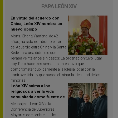
PAPA LEÓN XIV
En virtud del acuerdo con
China, León XIV nombra un
nuevo obispo
Mons. Chang Yanfeng, de 42
años, ha sido nombrado en virtud
del Acuerdo entre China y la Santa
Sede para una diócesis que
llevaba veinte años sin pastor. La ordenación tuvo lugar
hoy. Pero hace tres semanas antes tuvo que
comprometer públicamente a la Iglesia local con la
controvertida ley que busca eliminar la identidad de las
minorías.
León XIV anima a los
religiosos a ver la vida
comunitaria como fuente de
inspiración y santificación
Mensaje de León XIV a la
Conferencia de Superiores
Mayores de Hombres de los