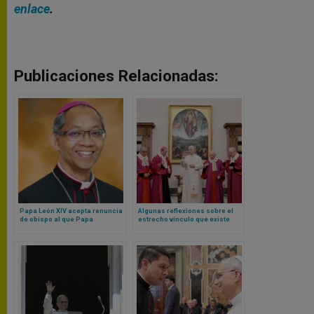
enlace
.
Publicaciones Relacionadas:
Papa León XIV acepta renuncia
Algunas reflexiones sobre el
de obispo al que Papa
estrecho vínculo que existe
Francisco nombró cardenal,
entre la verdad de la justicia y
pero “no quiso” recibir el
la virtud de la caridad, según
nombramiento
Papa León XIV