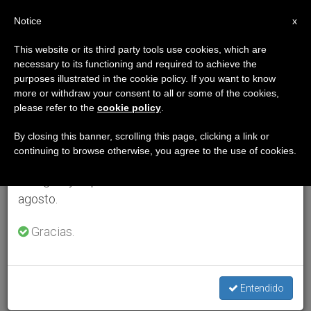
ES
Notice
×
x
Aviso importante
This website or its third party tools use cookies, which are
necessary to its functioning and required to achieve the
Del 27 de julio al 7 de agosto haremos la pausa
purposes illustrated in the cookie policy. If you want to know
anual, aprovechando que en el periodo de verano
more or withdraw your consent to all or some of the cookies,
please refer to the
cookie policy
.
se generan menos informaciones y también el
consumo de las mismas disminuye.
By closing this banner, scrolling this page, clicking a link or
continuing to browse otherwise, you agree to the use of cookies.
Retomamos el trabajo ordinario de las ediciones
en inglés y español de ZENIT el lunes 10 de
agosto.
Gracias.
Entendido