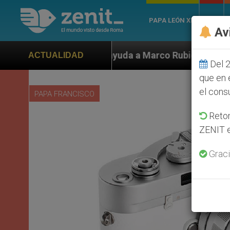
PAPA LEÓN XIV
ROMA
Av
 ayuda a Marco Rubio ante persecución de colonos judí
ACTUALIDAD
Del 2
que en 
el cons
PAPA FRANCISCO
Retom
ZENIT e
Graci