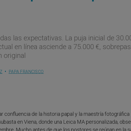
as las expectativas. La puja inicial de 30.0
ctual en línea asciende a 75.000 €, sobrepa
 original
Z
PAPA FRANCISCO
r confluencia de la historia papal y la maestría fotográfica
 subasta en Viena, donde una Leica MA personalizada, obs
iembre. Mucho antes de que los postores se reúnan en la sa