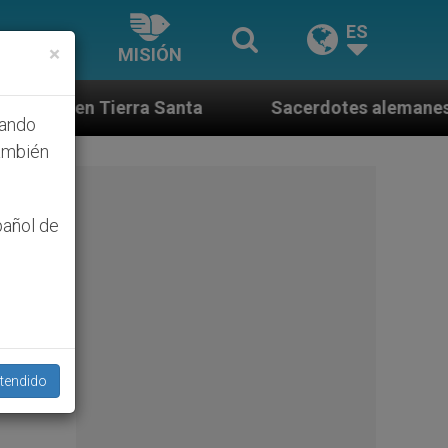
ES
×
MISIÓN
a
Sacerdotes alemanes fieles al Papa contestan 
hando
ambién
pañol de
tendido