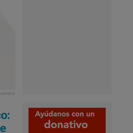
oviembre.
o:
de