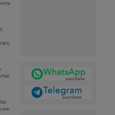
 venta
e,
icano,
n
uchas
s
stas
n una