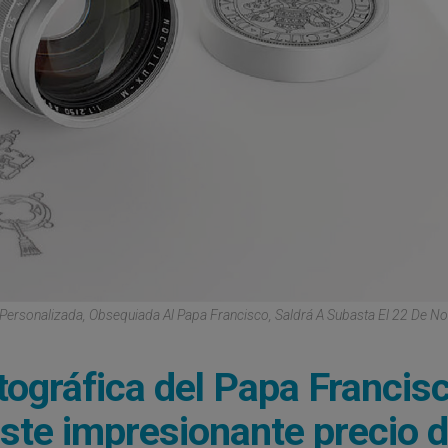
Personalizada, Obsequiada Al Papa Francisco, Saldrá A Subasta El 22 De N
ográfica del Papa Francisc
ste impresionante precio 