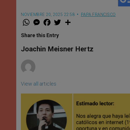
NOVIEMBRE 20, 2025 22:58
PAPA FRANCISCO
W
M
F
T
S
h
e
a
w
h
a
s
c
i
a
t
s
e
t
r
Share this Entry
s
e
b
t
e
A
n
o
e
p
g
o
r
Joachin Meisner Hertz
p
e
k
r
View all articles