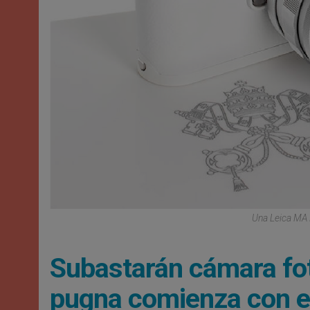
Una Leica MA 
Subastarán cámara fot
pugna comienza con e