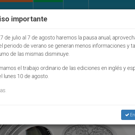
IGLESIA Y MUNDO
DOCUMENTOS
DONATIVOS
iso importante
os que afecta a cristianos (y no sólo) en Tierra Sant
7 de julio al 7 de agosto haremos la pausa anual, aprovec
el periodo de verano se generan menos informaciones y t
umo de las mismas disminuye.
amos el trabajo ordinario de las ediciones en inglés y es
l lunes 10 de agosto.
as.
En