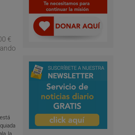
00 €
sando
 está
equiada
la, la