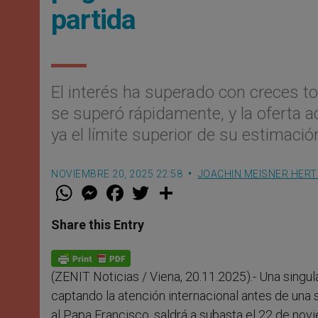
partida
El interés ha superado con creces tod
se superó rápidamente, y la oferta a
ya el límite superior de su estimación
NOVIEMBRE 20, 2025 22:58
JOACHIN MEISNER HERT
W
M
F
T
S
h
e
a
w
h
a
s
c
i
a
t
s
e
t
r
Share this Entry
s
e
b
t
e
A
n
o
e
p
g
o
r
p
e
k
(ZENIT Noticias / Viena, 20.11.2025).- Una singula
r
captando la atención internacional antes de una
al Papa Francisco, saldrá a subasta el 22 de nov