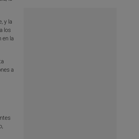
, y la
a los
 en la
ta
ones a
antes
o,