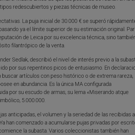
otipos redescubiertos y piezas técnicas de museo.
tativas. La puja inicial de 30.000 € se superó rápidamente
pasando ya el límite superior de su estimación original. Par
 reputación de Leica por su excelencia técnica, sino también
ito filantrópico de la venta.
nder Sedlak, describió el nivel de interés previo a la subas
do por sus repentinos picos de entusiasmo. En declaraci
 buscar artículos con peso histórico o de extrema rareza,
posee en abundancia. Es la única MA configurada
guida por su escudo de armas, su lema «Miserando atque
mbólico, 5.000.000.
ujas anticipadas, el volumen y la seriedad de las recibidas 
 Ya han comenzado a acumularse pujas privadas por escrit
omience la subasta. Varios coleccionistas también han