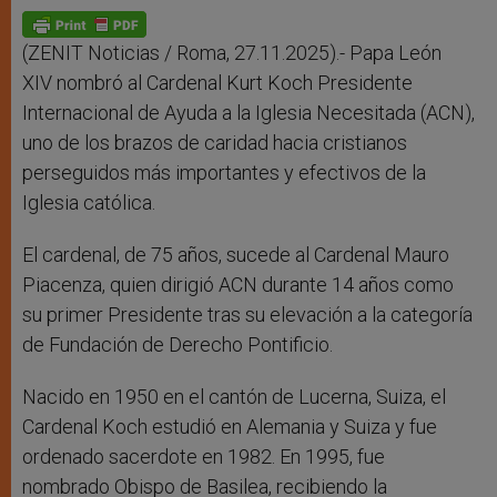
p
g
o
r
p
e
k
r
(ZENIT Noticias / Roma, 27.11.2025).- Papa León
XIV nombró al Cardenal Kurt Koch Presidente
Internacional de Ayuda a la Iglesia Necesitada (ACN),
uno de los brazos de caridad hacia cristianos
perseguidos más importantes y efectivos de la
Iglesia católica.
El cardenal, de 75 años, sucede al Cardenal Mauro
Piacenza, quien dirigió ACN durante 14 años como
su primer Presidente tras su elevación a la categoría
de Fundación de Derecho Pontificio.
Nacido en 1950 en el cantón de Lucerna, Suiza, el
Cardenal Koch estudió en Alemania y Suiza y fue
ordenado sacerdote en 1982. En 1995, fue
nombrado Obispo de Basilea, recibiendo la