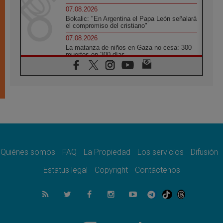
07.08.2026
Bokalic: "En Argentina el Papa León señalará
el compromiso del cristiano"
07.08.2026
La matanza de niños en Gaza no cesa: 300
muertos en 300 días
07.08.2026
Tagle: La guerra desfigura el mundo, solo la
revelación de Dios lo transfigura
07.08.2026
Presentada la Trienal de Arte de las
Universidades Católicas: «Exercises in
Empathy»
07.08.2026
Fortunatus Nwachukwu: la comunicación
como misión al servicio del Evangelio
Quiénes somos
FAQ
La Propiedad
Los servicios
Difusión
07.08.2026
Estatus legal
Copyright
Contáctenos
SIGNIS 2026, dar voz a las religiosas en el
espacio público
07.08.2026
Lanzan un proyecto de empoderamiento
digital para mujeres líderes en África
07.08.2026