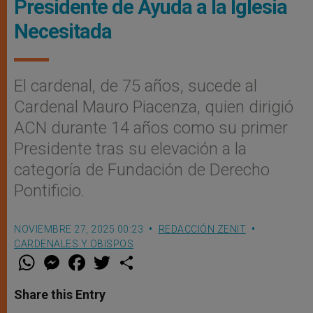
Presidente de Ayuda a la Iglesia
Necesitada
El cardenal, de 75 años, sucede al
Cardenal Mauro Piacenza, quien dirigió
ACN durante 14 años como su primer
Presidente tras su elevación a la
categoría de Fundación de Derecho
Pontificio.
NOVIEMBRE 27, 2025 00:23
REDACCIÓN ZENIT
CARDENALES Y OBISPOS
W
M
F
T
S
h
e
a
w
h
a
s
c
i
a
t
s
e
t
r
Share this Entry
s
e
b
t
e
A
n
o
e