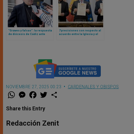
“Graves y falsas”: la respuesta
7 precisiones con respecto al
de diócesis de Cádiz ante
acuerdo entre la Iglesia y el
acusaciones de abuso a su
Gobierno de España en materia
obispo
de reparación a víctimas de
abusos sexuales
NOVIEMBRE 27, 2025 00:23
CARDENALES Y OBISPOS
W
M
F
T
S
h
e
a
w
h
a
s
c
i
a
t
s
e
t
r
Share this Entry
s
e
b
t
e
A
n
o
e
p
g
o
r
Redacción Zenit
p
e
k
r