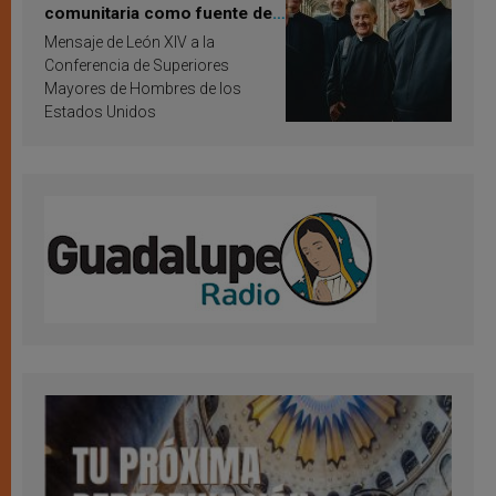
comunitaria como fuente de
inspiración y santificación
Mensaje de León XIV a la
Conferencia de Superiores
Mayores de Hombres de los
Estados Unidos