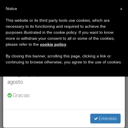
ES
Notice
×
x
Aviso importante
This website or its third party tools use cookies, which are
necessary to its functioning and required to achieve the
Del 27 de julio al 7 de agosto haremos la pausa
purposes illustrated in the cookie policy. If you want to know
anual, aprovechando que en el periodo de verano
more or withdraw your consent to all or some of the cookies,
please refer to the
cookie policy
.
se generan menos informaciones y también el
consumo de las mismas disminuye.
By closing this banner, scrolling this page, clicking a link or
continuing to browse otherwise, you agree to the use of cookies.
Retomamos el trabajo ordinario de las ediciones
en inglés y español de ZENIT el lunes 10 de
agosto.
Gracias.
Entendido