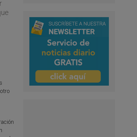
r
que
s
 otro
ración
n