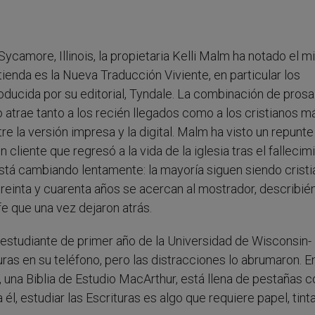
Sycamore, Illinois, la propietaria Kelli Malm ha notado el 
ienda es la Nueva Traducción Viviente, en particular los
roducida por su editorial, Tyndale. La combinación de prosa
atrae tanto a los recién llegados como a los cristianos m
e la versión impresa y la digital. Malm ha visto un repunte
liente que regresó a la vida de la iglesia tras el fallecim
stá cambiando lentamente: la mayoría siguen siendo crist
reinta y cuarenta años se acercan al mostrador, describi
 que una vez dejaron atrás.
t, estudiante de primer año de la Universidad de Wisconsin-
uras en su teléfono, pero las distracciones lo abrumaron. E
, una Biblia de Estudio MacArthur, está llena de pestañas c
l, estudiar las Escrituras es algo que requiere papel, tint