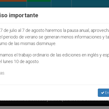
IGLESIA Y MUNDO
DOCUMENTOS
DONATIVOS
iso importante
7 de julio al 7 de agosto haremos la pausa anual, aprovec
el periodo de verano se generan menos informaciones y t
umo de las mismas disminuye.
amos el trabajo ordinario de las ediciones en inglés y es
l lunes 10 de agosto.
as.
En
e afecta a cristianos (y no sólo) en Tierra Santa