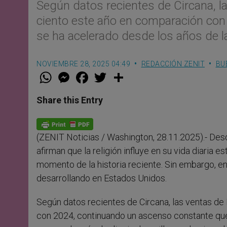
Según datos recientes de Circana, l
ciento este año en comparación co
se ha acelerado desde los años de 
NOVIEMBRE 28, 2025 04:49
REDACCIÓN ZENIT
BU
W
M
F
T
S
h
e
a
w
h
a
s
c
i
a
t
s
e
t
r
Share this Entry
s
e
b
t
e
A
n
o
e
p
g
o
r
p
e
k
(ZENIT Noticias / Washington, 28.11.2025).- Des
r
afirman que la religión influye en su vida diari
momento de la historia reciente. Sin embargo, e
desarrollando en Estados Unidos.
Según datos recientes de Circana, las ventas de
con 2024, continuando un ascenso constante que