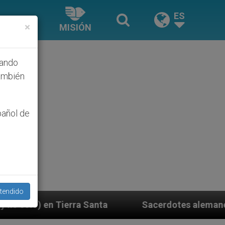
ES
×
MISIÓN
hando
ambién
pañol de
tendido
Sacerdotes alemanes fieles al Papa contestan a su 