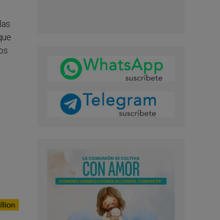
las
 que
ños