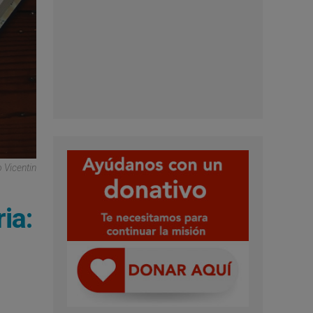
o Vicentin
ia: