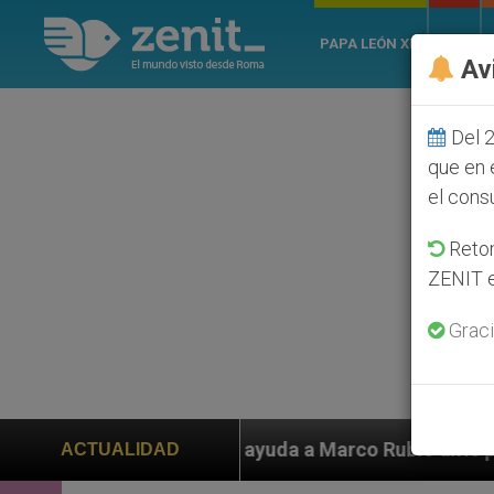
PAPA LEÓN XIV
ROMA
Av
Del 2
que en 
el cons
Retom
ZENIT e
Graci
a a Marco Rubio ante persecución de colonos judíos qu
ACTUALIDAD