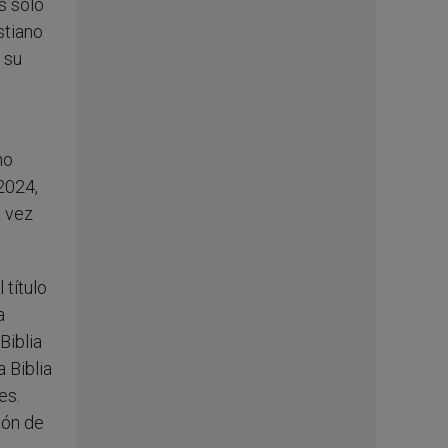
s solo
stiano
 su
no
2024,
a vez
 título
a
Biblia
 Biblia
es.
lón de