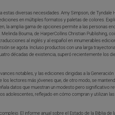
 a estas diversas necesidades. Amy Simpson, de Tyndale 
diciones en múltiples formatos y paletas de colores. Expl
ien, la amplia gama de opciones permite a las personas en
d. Melinda Bouma, de HarperCollins Christian Publishing, co
traducciones al inglés y al español en innumerables edicion
rsión se agota. Incluso productos con una larga trayectori
cuatro décadas de existencia, superó recientemente los di
avances notables, y las ediciones dirigidas a la Generación 
re los lectores más jóvenes que, de otro modo, se mantend
señala datos que muestran un modesto pero significativo r
y los adolescentes, reflejado en cómo compran y utilizan las
omplejo. El informe anual sobre el Estado de la Biblia de l