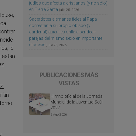
judíos que afecta a cristianos (y no sólo)
en Tierra Santa
julio 25, 2026
House,
Sacerdotes alemanes fieles al Papa
ica
contestan a su propio obispo (y
contrar
cardenal) quien les orilla a bendecir
parejas del mismo sexo en importante
incide
diócesis
julio 25, 2026
es, lo
a están
ez
PUBLICACIONES MÁS
VISTAS
Z,
rían
Himno oficial de la Jornada
Mundial de la Juventud Seúl
etorno
2027
3 Ago 2026
a