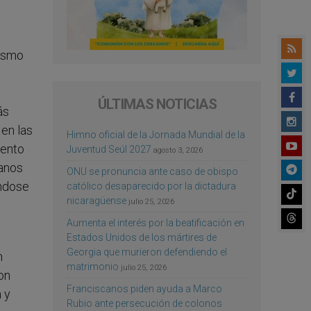
mismo
ÚLTIMAS NOTICIAS
ás
 en las
Himno oficial de la Jornada Mundial de la
iento
Juventud Seúl 2027
agosto 3, 2026
ianos
ONU se pronuncia ante caso de obispo
éndose
católico desaparecido por la dictadura
nicaragüense
julio 25, 2026
Aumenta el interés por la beatificación en
Estados Unidos de los mártires de
Georgia que murieron defendiendo el
n
matrimonio
julio 25, 2026
on
Franciscanos piden ayuda a Marco
a y
Rubio ante persecución de colonos