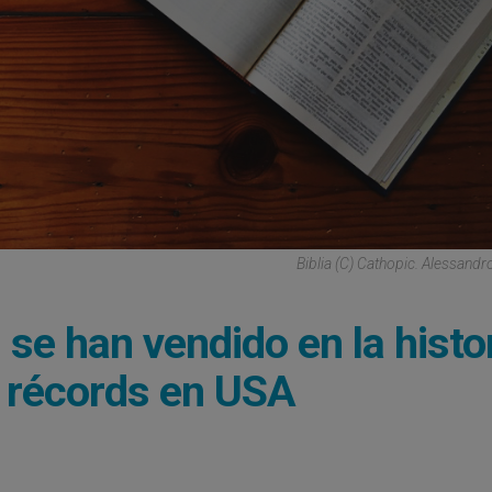
Biblia (C) Cathopic. Alessandr
 se han vendido en la histor
 récords en USA