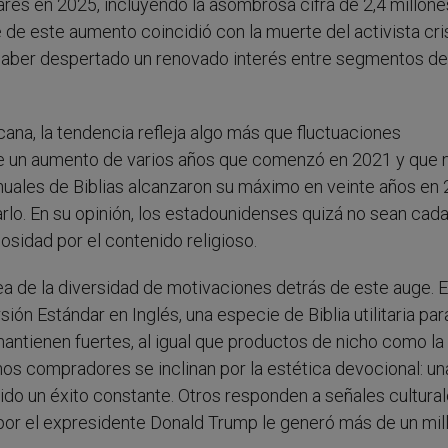
es en 2025, incluyendo la asombrosa cifra de 2,4 millone
 de este aumento coincidió con la muerte del activista cri
 haber despertado un renovado interés entre segmentos de
ana, la tendencia refleja algo más que fluctuaciones
be un aumento de varios años que comenzó en 2021 y que 
uales de Biblias alcanzaron su máximo en veinte años en 
rlo. En su opinión, los estadounidenses quizá no sean cad
iosidad por el contenido religioso.
a de la diversidad de motivaciones detrás de este auge. El
ón Estándar en Inglés, una especie de Biblia utilitaria par
mantienen fuertes, al igual que productos de nicho como la 
nos compradores se inclinan por la estética devocional: una
ido un éxito constante. Otros responden a señales cultural
por el expresidente Donald Trump le generó más de un mil