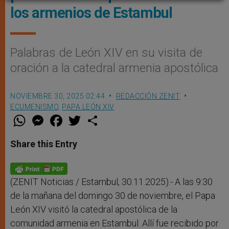
los armenios de Estambul
Palabras de León XIV en su visita de
oración a la catedral armenia apostólica
NOVIEMBRE 30, 2025 02:44
REDACCIÓN ZENIT
ECUMENISMO
,
PAPA LEÓN XIV
W
M
F
T
S
h
e
a
w
h
a
s
c
i
a
t
s
e
t
r
Share this Entry
s
e
b
t
e
A
n
o
e
p
g
o
r
p
e
k
r
(ZENIT Noticias / Estambul, 30.11.2025).- A las 9:30
de la mañana del domingo 30 de noviembre, el Papa
León XIV visitó la catedral apostólica de la
comunidad armenia en Estambul. Allí fue recibido por