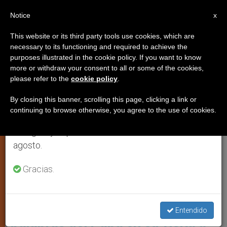
ES
Notice
×
x
Aviso importante
This website or its third party tools use cookies, which are
necessary to its functioning and required to achieve the
Del 27 de julio al 7 de agosto haremos la pausa
,
ECUMENISMO
PAPA LEÓN XIV
purposes illustrated in the cookie policy. If you want to know
anual, aprovechando que en el periodo de verano
more or withdraw your consent to all or some of the cookies,
please refer to the
cookie policy
.
se generan menos informaciones y también el
consumo de las mismas disminuye.
By closing this banner, scrolling this page, clicking a link or
continuing to browse otherwise, you agree to the use of cookies.
Retomamos el trabajo ordinario de las ediciones
en inglés y español de ZENIT el lunes 10 de
agosto.
Gracias.
El Papa León XIV Visitó La Catedral Apostólica De La Comunidad
Armenia En Estambul. Foto: Vatican Media
[Papa en Turquía (día 4)] Las
Entendido
palabras del Papa en su visita a