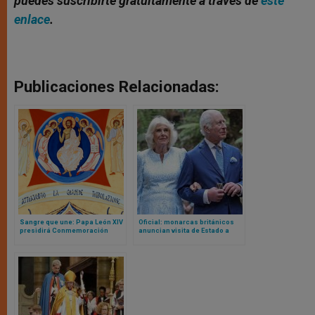
puedes suscribirte gratuitamente a través de
este
enlace
.
Publicaciones Relacionadas:
Sangre que une: Papa León XIV
Oficial: monarcas británicos
presidirá Conmemoración
anuncian visita de Estado a
Ecuménica de los Mártires
Papa León XIV
Cristianos Modernos