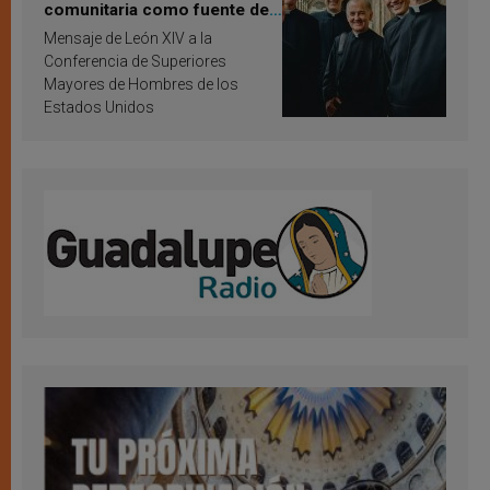
comunitaria como fuente de
inspiración y santificación
Mensaje de León XIV a la
Conferencia de Superiores
Mayores de Hombres de los
Estados Unidos