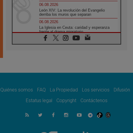
06.08.2026
León XIV: La revolución del Evangelio
derriba los muros que separan
06.08.2026
La Iglesia en Ceuta: caridad y esperanza
frente al drama migratorio
06.08.2026
La visita del Papa a Perú será un tiempo de
gracia reconciliación y esperanza
06.08.2026
Cardenal Rossi: "La llegada del Papa León a
Argentina es un homenaje a Francisco"
06.08.2026
En Asís, León XIV invita a los jóvenes a
«construir la civilización del amor»
Quiénes somos
FAQ
La Propiedad
Los servicios
Difusión
05.08.2026
El cardenal Parolin en México: Toda la
Estatus legal
Copyright
Contáctenos
sociedad necesita el mensaje del Evangelio
05.08.2026
Santa María la Mayor, Makrickas: La gracia
de Dios desciende sobre el mundo
05.08.2026
Cristianos y confucianos: Respeto y