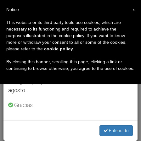
ES
Notice
×
x
Aviso importante
This website or its third party tools use cookies, which are
necessary to its functioning and required to achieve the
Del 27 de julio al 7 de agosto haremos la pausa
purposes illustrated in the cookie policy. If you want to know
anual, aprovechando que en el periodo de verano
more or withdraw your consent to all or some of the cookies,
please refer to the
cookie policy
.
se generan menos informaciones y también el
consumo de las mismas disminuye.
By closing this banner, scrolling this page, clicking a link or
continuing to browse otherwise, you agree to the use of cookies.
Retomamos el trabajo ordinario de las ediciones
en inglés y español de ZENIT el lunes 10 de
agosto.
Gracias.
Entendido