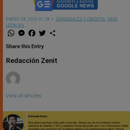
ENERO 08, 2026 01:28
CARDENALES Y OBISPOS
,
PAPA
LEÓN XIV
W
M
F
T
S
h
e
a
w
h
a
s
c
i
a
t
s
e
t
r
Share this Entry
s
e
b
t
e
A
n
o
e
p
g
o
r
Redacción Zenit
p
e
k
r
View all articles