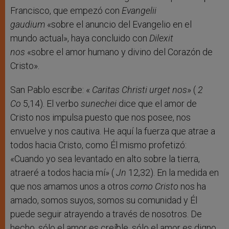
Francisco, que empezó con
Evangelii
gaudium
«sobre el anuncio del Evangelio en el
mundo actual», haya concluido con
Dilexit
nos
«sobre el amor humano y divino del Corazón de
Cristo».
San Pablo escribe: «
Caritas Christi urget nos
» (
2
Co
5,14). El verbo
sunechei
dice que el amor de
Cristo nos impulsa puesto que nos posee, nos
envuelve y nos cautiva. He aquí la fuerza que atrae a
todos hacia Cristo, como Él mismo profetizó:
«Cuando yo sea levantado en alto sobre la tierra,
atraeré a todos hacia mí» (
Jn
12,32). En la medida en
que nos amamos unos a otros
como
Cristo
nos ha
amado, somos suyos, somos su comunidad y Él
puede seguir atrayendo a través de nosotros. De
hecho, sólo el amor es creíble, sólo el amor es digno