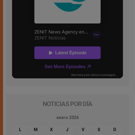
NOTICIAS POR DÍA
enero 2026
L
M
X
J
V
S
D