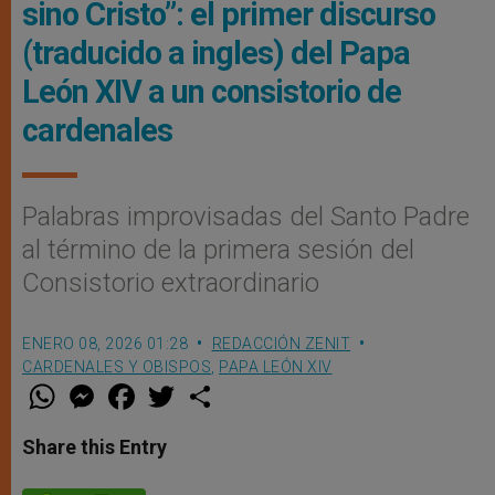
sino Cristo”: el primer discurso
(traducido a ingles) del Papa
León XIV a un consistorio de
cardenales
Palabras improvisadas del Santo Padre
al término de la primera sesión del
Consistorio extraordinario
ENERO 08, 2026 01:28
REDACCIÓN ZENIT
CARDENALES Y OBISPOS
,
PAPA LEÓN XIV
W
M
F
T
S
h
e
a
w
h
a
s
c
i
a
t
s
e
t
r
Share this Entry
s
e
b
t
e
A
n
o
e
p
g
o
r