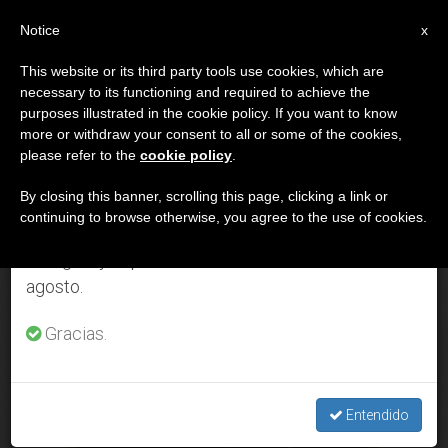
ES
Notice
×
x
Aviso importante
This website or its third party tools use cookies, which are
necessary to its functioning and required to achieve the
Del 27 de julio al 7 de agosto haremos la pausa
DÍA
purposes illustrated in the cookie policy. If you want to know
anual, aprovechando que en el periodo de verano
Enero 20th, 2026
more or withdraw your consent to all or some of the cookies,
please refer to the
cookie policy
.
se generan menos informaciones y también el
consumo de las mismas disminuye.
By closing this banner, scrolling this page, clicking a link or
continuing to browse otherwise, you agree to the use of cookies.
ÚLTIMAS NOTICIAS
Retomamos el trabajo ordinario de las ediciones
en inglés y español de ZENIT el lunes 10 de
Papa León XIV acepta renuncia de obispo al que Papa
agosto.
Francisco nombró cardenal, pero “no quiso” recibir el
nombramiento
Gracias.
JAN 20, 2026 01:32
VALENTINA DI GIORGIO
Entendido