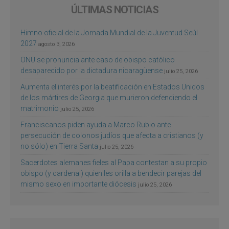
ÚLTIMAS NOTICIAS
Himno oficial de la Jornada Mundial de la Juventud Seúl
2027
agosto 3, 2026
ONU se pronuncia ante caso de obispo católico
desaparecido por la dictadura nicaragüense
julio 25, 2026
Aumenta el interés por la beatificación en Estados Unidos
de los mártires de Georgia que murieron defendiendo el
matrimonio
julio 25, 2026
Franciscanos piden ayuda a Marco Rubio ante
persecución de colonos judíos que afecta a cristianos (y
no sólo) en Tierra Santa
julio 25, 2026
Sacerdotes alemanes fieles al Papa contestan a su propio
obispo (y cardenal) quien les orilla a bendecir parejas del
mismo sexo en importante diócesis
julio 25, 2026