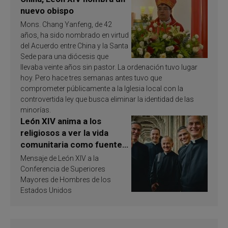
nuevo obispo
Mons. Chang Yanfeng, de 42
años, ha sido nombrado en virtud
del Acuerdo entre China y la Santa
Sede para una diócesis que
llevaba veinte años sin pastor. La ordenación tuvo lugar
hoy. Pero hace tres semanas antes tuvo que
comprometer públicamente a la Iglesia local con la
controvertida ley que busca eliminar la identidad de las
minorías.
León XIV anima a los
religiosos a ver la vida
comunitaria como fuente
de inspiración y
Mensaje de León XIV a la
santificación
Conferencia de Superiores
Mayores de Hombres de los
Estados Unidos