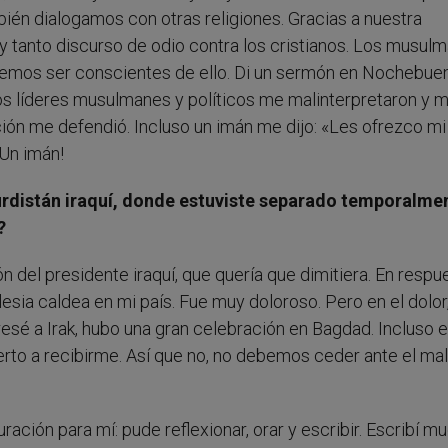
én dialogamos con otras religiones. Gracias a nuestra
y tanto discurso de odio contra los cristianos. Los musul
Debemos ser conscientes de ello. Di un sermón en Nochebue
os líderes musulmanes y políticos me malinterpretaron y 
ción me defendió. Incluso un imán me dijo: «Les ofrezco mi
¡Un imán!
urdistán iraquí, donde estuviste separado temporalme
?
 del presidente iraquí, que quería que dimitiera. En respu
 Iglesia caldea en mi país. Fue muy doloroso. Pero en el dolor
esé a Irak, hubo una gran celebración en Bagdad. Incluso e
erto a recibirme. Así que no, no debemos ceder ante el mal
ción para mí: pude reflexionar, orar y escribir. Escribí m