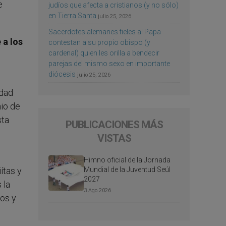
e
judíos que afecta a cristianos (y no sólo)
en Tierra Santa
julio 25, 2026
Sacerdotes alemanes fieles al Papa
 a los
contestan a su propio obispo (y
cardenal) quien les orilla a bendecir
parejas del mismo sexo en importante
diócesis
julio 25, 2026
idad
io de
sta
PUBLICACIONES MÁS
VISTAS
Himno oficial de la Jornada
Mundial de la Juventud Seúl
ítas y
2027
 la
3 Ago 2026
mos y