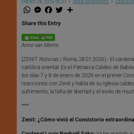
ENERO 28, 2026 00:31
ANNEVANMERRIS
CARDENA
W
M
F
T
S
h
e
a
w
h
a
s
c
i
a
t
s
e
t
r
Share this Entry
s
e
b
t
e
A
n
o
e
p
g
o
r
p
e
k
Anne van Merris
r
(ZENIT Noticias / Roma, 28.01.2026).- El cardena
católica oriental. Es el Patriarca Caldeo de Babi
los días 7 y 8 de enero de 2026 en el primer Co
reacciones con Zenit y habla de su Iglesia caldea e
sufrimiento, la falta de libertad y el exilio de muc
***
Zenit: ¿Cómo vivió el Consistorio extraordinar
Cardenal Louis Raphaël Sako:
Ya he asistido a 