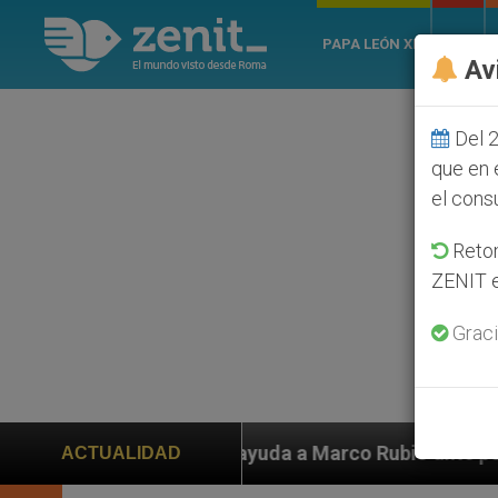
PAPA LEÓN XIV
ROMA
Av
Del 2
que en 
el cons
Retom
ZENIT e
Graci
uda a Marco Rubio ante persecución de colonos judíos 
ACTUALIDAD