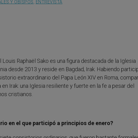
LES Y OBISPOS
,
ENTREVISTA
l Louis Raphaël Sako es una figura destacada de la Iglesia
lonia desde 2013 y reside en Bagdad, Irak. Habiendo partic
nsistorio extraordinario del Papa León XIV en Roma, compa
n Irak: una Iglesia resiliente y fuerte en la fe a pesar del
hos cristianos.
io en el que participó a principios de enero?
siete consistorios ordinarios, que fueron bastante formales