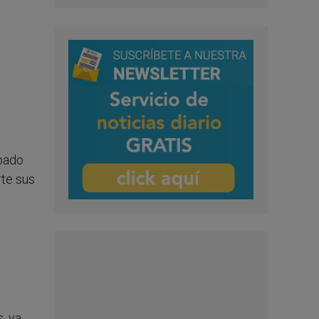
ipado
rte sus
, ya