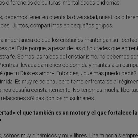
vas diferencias de culturas, mentalidades e idiomas.
 debemos tener en cuenta la diversidad, nuestros difere
idades. Juntos, compartimos en pequeños grupos.
 la importancia de que los cristianos mantengan su libertad
ses del Este porque, a pesar de las dificultades que enfre
stra fe. Somos las raíces del cristianismo; no debemos se
. Mientras llevaba camiones de comida y mantas a un cam
Sé que tu Dios es amor». Entonces, ¿qué más puedo decir?
tímida. Es muy relacional, pero teme enfrentarse al régime
ana nos desafía constantemente. No tenemos mucha liberta
relaciones sólidas con los musulmanes.
rtad» el que también es un motor y el que fortalece la
?
nos, somos muy dinámicos y muy libres. Una minoría siempre