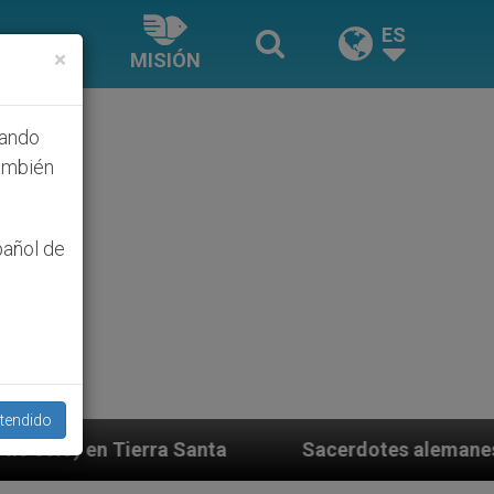
ES
×
MISIÓN
hando
ambién
pañol de
tendido
Sacerdotes alemanes fieles al Papa contestan a s