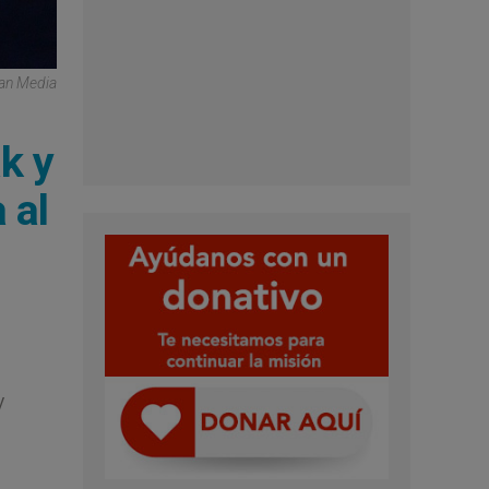
can Media
ak y
 al
y