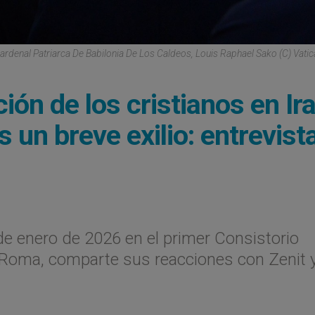
Cardenal Patriarca De Babilonia De Los Caldeos, Louis Raphael Sako (C) Vati
ción de los cristianos en Ir
 un breve exilio: entrevista
de enero de 2026 en el primer Consistorio
n Roma, comparte sus reacciones con Zenit 