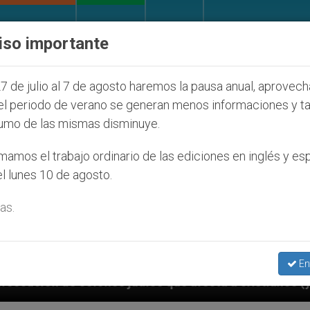
IGLESIA Y MUNDO
DOCUMENTOS
DONATIVOS
iso importante
7 de julio al 7 de agosto haremos la pausa anual, aprovec
el periodo de verano se generan menos informaciones y t
umo de las mismas disminuye.
amos el trabajo ordinario de las ediciones en inglés y es
l lunes 10 de agosto.
as.
En
que afecta a cristianos (y no sólo) en Tierra Santa