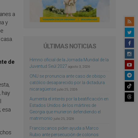
manes a
na y
me
 casa.
ÚLTIMAS NOTICIAS
Himno oficial de la Jornada Mundial de la
nte de
Juventud Seúl 2027
agosto 3, 2026
ONU se pronuncia ante caso de obispo
católico desaparecido por la dictadura
esta,
nicaragüense
julio 25, 2026
, hay
Aumenta el interés por la beatificación en
l
Estados Unidos de los mártires de
; esa
Georgia que murieron defendiendo el
matrimonio
julio 25, 2026
Franciscanos piden ayuda a Marco
uchos
Rubio ante persecución de colonos