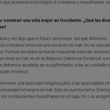
lam que presenta esta religión a cristianos y musulmanes: ¡s
r construir una vida mejor en Occidente. ¿Qué les dice
rse?
za y les digo que el futuro será mejor. Así que debemos
los cristianos tenemos una vocación en Irak. No es casual
ros. Fuimos enviados al mundo musulmán para dar testimon
ro está en Irak, no en la diáspora. Debemos fortalecer a e
én debemos ayudarla, en su sufrimiento, a dar un verdadero
 poder inmenso!
rente, una autoridad religiosa junto a las autoridades chi
comunidad extranjera en Irak. Esta es nuestra tierra. Éramos
de los combatientes musulmanes en el siglo VII. Los acogi