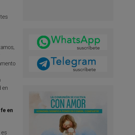
ntes
ntamos,
r
pamento
n
d en
 fe en
 es