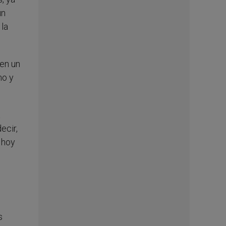
un
 la
 en un
mo y
a
ecir,
e hoy
s