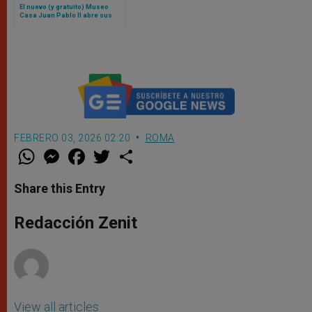
El nuevo (y gratuito) Museo
Casa Juan Pablo II abre sus
puertas en Roma
FEBRERO 03, 2026 02:20
ROMA
W
M
F
T
S
h
e
a
w
h
a
s
c
i
a
t
s
e
t
r
Share this Entry
s
e
b
t
e
A
n
o
e
p
g
o
r
Redacción Zenit
p
e
k
r
View all articles