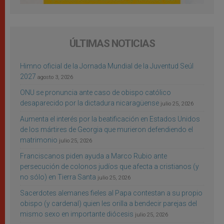
ÚLTIMAS NOTICIAS
Himno oficial de la Jornada Mundial de la Juventud Seúl
2027
agosto 3, 2026
ONU se pronuncia ante caso de obispo católico
desaparecido por la dictadura nicaragüense
julio 25, 2026
Aumenta el interés por la beatificación en Estados Unidos
de los mártires de Georgia que murieron defendiendo el
matrimonio
julio 25, 2026
Franciscanos piden ayuda a Marco Rubio ante
persecución de colonos judíos que afecta a cristianos (y
no sólo) en Tierra Santa
julio 25, 2026
Sacerdotes alemanes fieles al Papa contestan a su propio
obispo (y cardenal) quien les orilla a bendecir parejas del
mismo sexo en importante diócesis
julio 25, 2026