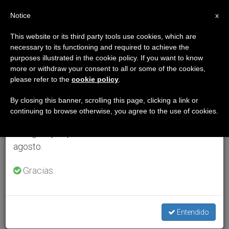
ES
Notice
×
x
Aviso importante
This website or its third party tools use cookies, which are
necessary to its functioning and required to achieve the
Del 27 de julio al 7 de agosto haremos la pausa
purposes illustrated in the cookie policy. If you want to know
anual, aprovechando que en el periodo de verano
more or withdraw your consent to all or some of the cookies,
please refer to the
cookie policy
.
se generan menos informaciones y también el
consumo de las mismas disminuye.
By closing this banner, scrolling this page, clicking a link or
continuing to browse otherwise, you agree to the use of cookies.
Retomamos el trabajo ordinario de las ediciones
en inglés y español de ZENIT el lunes 10 de
agosto.
Gracias.
Entendido