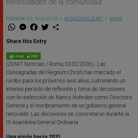
necesidades de la comunidad
FEBRERO 03, 2026 02:20
REDACCIÓN ZENIT
ROMA
W
M
F
T
S
h
e
a
w
h
a
s
c
i
a
t
s
e
t
r
Share this Entry
s
e
b
t
e
A
n
o
e
p
g
o
r
p
e
k
r
(ZENIT Noticias / Roma, 03.02.2026).- Las
Consagradas del Regnum Christi han marcado el
rumbo para los próximos seis años, culminando un
intenso período de reflexión y toma de decisiones
con la reelección de Nancy Nohrden como Directora
General y el nombramiento de un gobierno general
renovado. Las decisiones se concretaron durante la
III Asamblea General Ordinaria.
Una visión hacia 2031