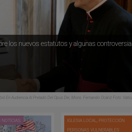
obre los nuevos estatutos y algunas controversi
bió En Audiencia Al Prelado Del Opus Dei, Mons. Fernando Ocáriz Foto: Vati
,
 NOTICIAS
IGLESIA LOCAL
PROTECCIÓN
PERSONAS VULNERABLES