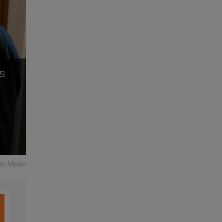
as
can Media