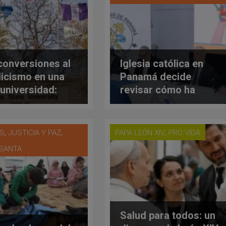
conversiones al
Iglesia católica en
licismo en una
Panamá decide
 universidad:
revisar cómo ha
 y en dónde está
actuado ante
denuncias de casos
de abusos
,
,
,
ES
JUSTICIA Y PAZ
PAPA LEÓN XIV
PRO VIDA
 SANTA
Salud para todos: un