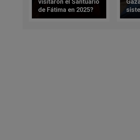
visitaron el Santuario
Gaza
de Fátima en 2025?
sist
Santuario da a
conocer los
sorprendentes datos