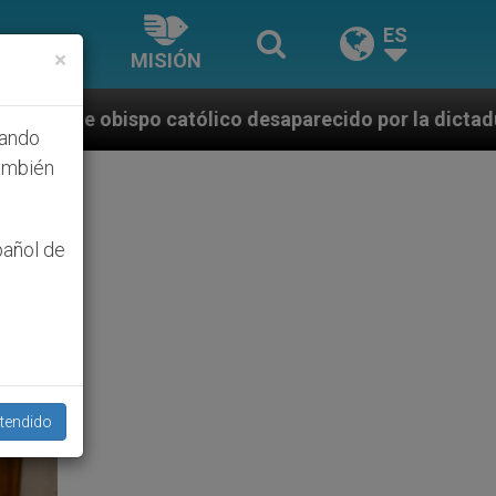
ES
×
MISIÓN
o desaparecido por la dictadura nicaragüense
hando
ambién
pañol de
tendido