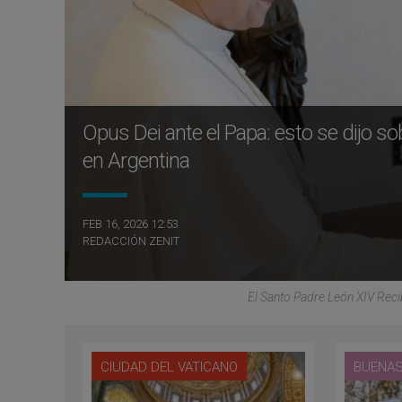
Opus Dei ante el Papa: esto se dijo s
en Argentina
FEB 16, 2026 12:53
REDACCIÓN ZENIT
El Santo Padre León XIV Reci
CIUDAD DEL VATICANO
BUENAS