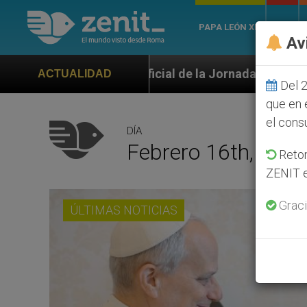
PAPA LEÓN XIV
ROMA
Av
ficial de la Jornada Mundial de la Juventud Seúl 2027
ACTUALIDAD
Del 2
que en 
el cons
DÍA
Febrero 16th, 202
Retom
ZENIT e
Graci
ÚLTIMAS NOTICIAS