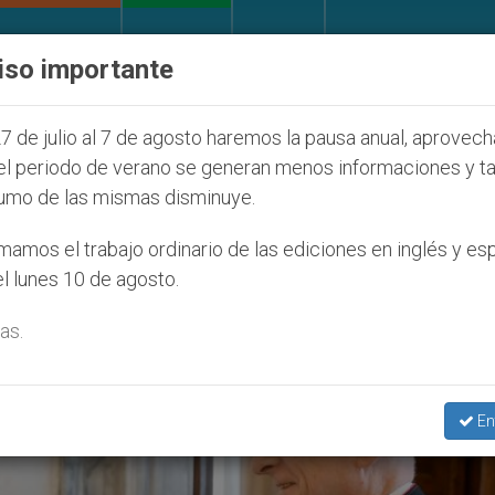
IGLESIA Y MUNDO
DOCUMENTOS
DONATIVOS
iso importante
ONU se pronuncia ante caso de obispo católic
7 de julio al 7 de agosto haremos la pausa anual, aprovec
el periodo de verano se generan menos informaciones y t
umo de las mismas disminuye.
6
amos el trabajo ordinario de las ediciones en inglés y es
l lunes 10 de agosto.
as.
En