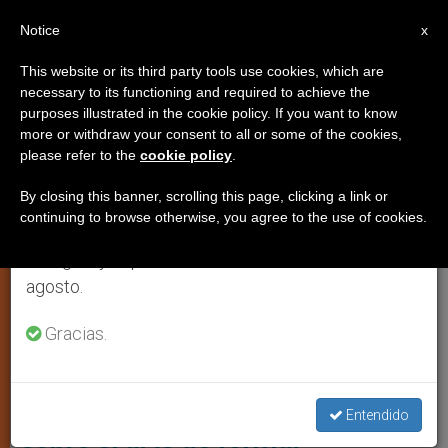
ES
Notice
×
x
Aviso importante
This website or its third party tools use cookies, which are
necessary to its functioning and required to achieve the
Del 27 de julio al 7 de agosto haremos la pausa
,
MATRIMONIO Y FAMILIA
PAPA LEÓN XIV
purposes illustrated in the cookie policy. If you want to know
anual, aprovechando que en el periodo de verano
more or withdraw your consent to all or some of the cookies,
please refer to the
cookie policy
.
se generan menos informaciones y también el
consumo de las mismas disminuye.
By closing this banner, scrolling this page, clicking a link or
continuing to browse otherwise, you agree to the use of cookies.
Retomamos el trabajo ordinario de las ediciones
en inglés y español de ZENIT el lunes 10 de
agosto.
Gracias.
A Los Participantes En La Asamblea Plenaria Del Dicasterio Para Los
Laicos, La Familia Y La Vida Foto: Vatican Media
Reflexiones del Papa León XIV
Entendido
sobre el arte de formar