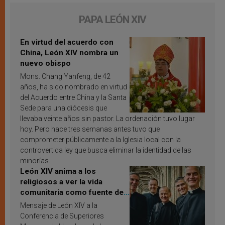
PAPA LEÓN XIV
En virtud del acuerdo con
China, León XIV nombra un
nuevo obispo
Mons. Chang Yanfeng, de 42
años, ha sido nombrado en virtud
del Acuerdo entre China y la Santa
Sede para una diócesis que
llevaba veinte años sin pastor. La ordenación tuvo lugar
hoy. Pero hace tres semanas antes tuvo que
comprometer públicamente a la Iglesia local con la
controvertida ley que busca eliminar la identidad de las
minorías.
León XIV anima a los
religiosos a ver la vida
comunitaria como fuente de
inspiración y santificación
Mensaje de León XIV a la
Conferencia de Superiores