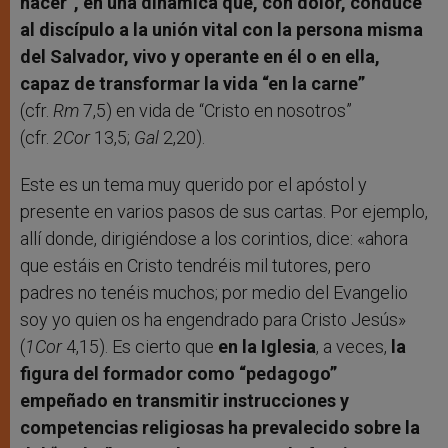
nacer”, en una dinámica que, con dolor, conduce
al discípulo a la unión vital con la persona misma
del Salvador, vivo y operante en él o en ella,
capaz de transformar la vida “en la carne”
(cfr.
Rm
7,5) en vida de “Cristo en nosotros”
(cfr.
2Cor
13,5;
Gal
2,20).
Este es un tema muy querido por el apóstol y
presente en varios pasos de sus cartas. Por ejemplo,
allí donde, dirigiéndose a los corintios, dice: «ahora
que estáis en Cristo tendréis mil tutores, pero
padres no tenéis muchos; por medio del Evangelio
soy yo quien os ha engendrado para Cristo Jesús»
(
1Cor
4,15). Es cierto que
en la Iglesia
, a veces,
la
figura del formador como “pedagogo”
empeñado en transmitir instrucciones y
competencias religiosas ha prevalecido sobre la