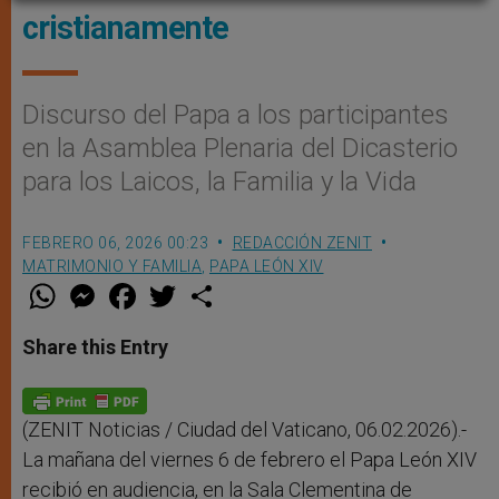
cristianamente
Discurso del Papa a los participantes
en la Asamblea Plenaria del Dicasterio
para los Laicos, la Familia y la Vida
FEBRERO 06, 2026 00:23
REDACCIÓN ZENIT
MATRIMONIO Y FAMILIA
,
PAPA LEÓN XIV
W
M
F
T
S
h
e
a
w
h
a
s
c
i
a
t
s
e
t
r
Share this Entry
s
e
b
t
e
A
n
o
e
p
g
o
r
p
e
k
r
(ZENIT Noticias / Ciudad del Vaticano, 06.02.2026).-
La mañana del viernes 6 de febrero el Papa León XIV
recibió en audiencia, en la Sala Clementina de