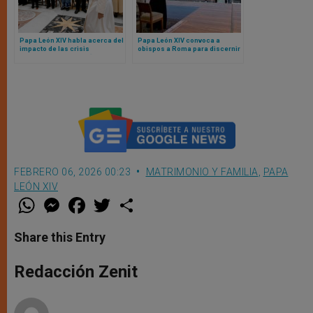
Papa León XIV habla acerca del
Papa León XIV convoca a
impacto de las crisis
obispos a Roma para discernir
mundiales sobre los “más
reimplementación de la
pequeños” de Dios
polémica Amoris Laetitia
FEBRERO 06, 2026 00:23
MATRIMONIO Y FAMILIA
,
PAPA
LEÓN XIV
W
M
F
T
S
h
e
a
w
h
a
s
c
i
a
t
s
e
t
r
Share this Entry
s
e
b
t
e
A
n
o
e
p
g
o
r
Redacción Zenit
p
e
k
r