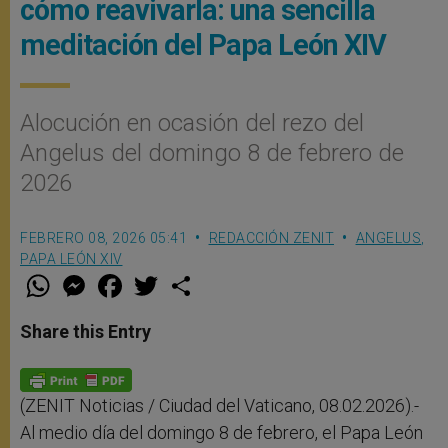
cómo reavivarla: una sencilla
meditación del Papa León XIV
Alocución en ocasión del rezo del
Angelus del domingo 8 de febrero de
2026
FEBRERO 08, 2026 05:41
REDACCIÓN ZENIT
ANGELUS
,
PAPA LEÓN XIV
W
M
F
T
S
h
e
a
w
h
a
s
c
i
a
t
s
e
t
r
Share this Entry
s
e
b
t
e
A
n
o
e
p
g
o
r
p
e
k
r
(ZENIT Noticias / Ciudad del Vaticano, 08.02.2026).-
Al medio día del domingo 8 de febrero, el Papa León