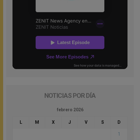
NOTICIAS POR DÍA
febrero 2026
L
M
X
J
V
S
D
1