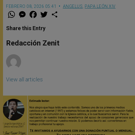
FEBRERO 08, 2026 05:41
ANGELUS
,
PAPA LEÓN XIV
W
M
F
T
S
h
e
a
w
h
a
s
c
i
a
t
s
e
t
r
Share this Entry
s
e
b
t
e
A
n
o
e
p
g
o
r
Redacción Zenit
p
e
k
r
View all articles