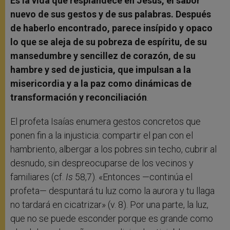
Es la vida que resplandece en Jesús, el sabor
nuevo de sus gestos y de sus palabras. Después
de haberlo encontrado, parece insípido y opaco
lo que se aleja de su pobreza de espíritu, de su
mansedumbre y sencillez de corazón, de su
hambre y sed de justicia, que impulsan a la
misericordia y a la paz como dinámicas de
transformación y reconciliación
.
El profeta Isaías enumera gestos concretos que
ponen fin a la injusticia: compartir el pan con el
hambriento, albergar a los pobres sin techo, cubrir al
desnudo, sin despreocuparse de los vecinos y
familiares (cf.
Is
58,7). «Entonces —continúa el
profeta— despuntará tu luz como la aurora y tu llaga
no tardará en cicatrizar» (v. 8). Por una parte, la luz,
que no se puede esconder porque es grande como