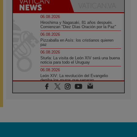
06.08.2026
Hiroshima y Nagasaki, 81 años después.
Comienzan "Diez Días Oración por la Paz"
06.08.2026
Pizzaballa en Asís: los cristianos quieren
paz
06.08.2026
Sturla: La visita de León XIV será una buena
noticia para todo el Uruguay
06.08.2026
León XIV: La revolución del Evangelio
derriba los muros que separan
06.08.2026
La Iglesia en Ceuta: caridad y esperanza
frente al drama migratorio
06.08.2026
La visita del Papa a Perú será un tiempo de
gracia reconciliación y esperanza
06.08.2026
Cardenal Rossi: "La llegada del Papa León a
Argentina es un homenaje a Francisco"