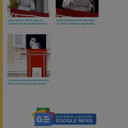
¿Qué quiere decir para el
La Conmemoración de todos
católico de hoy la fiesta de la
los fieles difuntos explicada
Exaltación de la Santa Cruz? La
por el Papa León XIV
respuesta concreta y breve de
Papa León XIV
¿Cuándo y dónde comienza la
misión de Jesús y qué tiene
que ver eso con nosotros? Las
respuestas del Papa León XIV