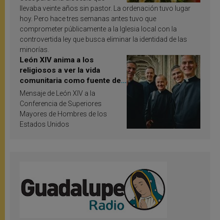
llevaba veinte años sin pastor. La ordenación tuvo lugar
hoy. Pero hace tres semanas antes tuvo que
comprometer públicamente a la Iglesia local con la
controvertida ley que busca eliminar la identidad de las
minorías.
León XIV anima a los
religiosos a ver la vida
comunitaria como fuente de
inspiración y santificación
Mensaje de León XIV a la
Conferencia de Superiores
Mayores de Hombres de los
Estados Unidos