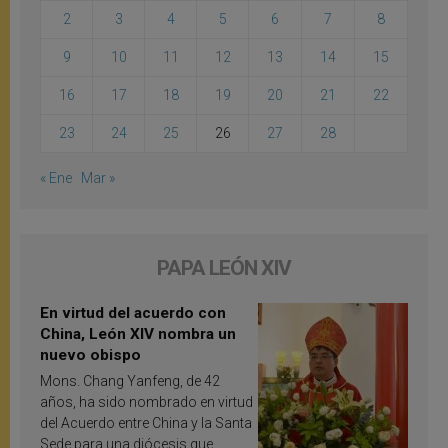
2
3
4
5
6
7
8
9
10
11
12
13
14
15
16
17
18
19
20
21
22
23
24
25
26
27
28
« Ene
Mar »
PAPA LEÓN XIV
En virtud del acuerdo con
China, León XIV nombra un
nuevo obispo
Mons. Chang Yanfeng, de 42
años, ha sido nombrado en virtud
del Acuerdo entre China y la Santa
Sede para una diócesis que