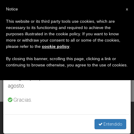
ES
Notice
×
x
Aviso importante
This website or its third party tools use cookies, which are
necessary to its functioning and required to achieve the
Del 27 de julio al 7 de agosto haremos la pausa
ETIQUETA
purposes illustrated in the cookie policy. If you want to know
anual, aprovechando que en el periodo de verano
Posts Tagged
more or withdraw your consent to all or some of the cookies,
please refer to the
cookie policy
.
se generan menos informaciones y también el
‘abuelos’
consumo de las mismas disminuye.
By closing this banner, scrolling this page, clicking a link or
continuing to browse otherwise, you agree to the use of cookies.
Retomamos el trabajo ordinario de las ediciones
en inglés y español de ZENIT el lunes 10 de
ÚLTIMAS NOTICIAS
agosto.
Gracias.
Benedicto XVI reconoce la tarea educativa de los abuelos
Entendido
JUL 26, 2009 00:00