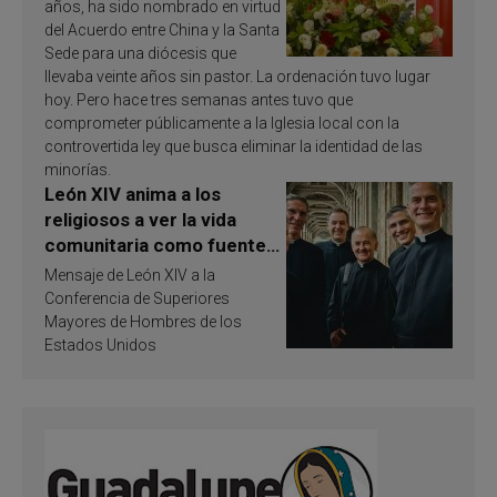
años, ha sido nombrado en virtud
del Acuerdo entre China y la Santa
Sede para una diócesis que
llevaba veinte años sin pastor. La ordenación tuvo lugar
hoy. Pero hace tres semanas antes tuvo que
comprometer públicamente a la Iglesia local con la
controvertida ley que busca eliminar la identidad de las
minorías.
León XIV anima a los
religiosos a ver la vida
comunitaria como fuente
de inspiración y
Mensaje de León XIV a la
santificación
Conferencia de Superiores
Mayores de Hombres de los
Estados Unidos