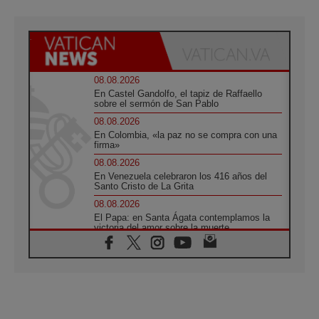
08.08.2026
En Castel Gandolfo, el tapiz de Raffaello
sobre el sermón de San Pablo
08.08.2026
En Colombia, «la paz no se compra con una
firma»
08.08.2026
En Venezuela celebraron los 416 años del
Santo Cristo de La Grita
08.08.2026
El Papa: en Santa Ágata contemplamos la
victoria del amor sobre la muerte
08.08.2026
León XIV visitará el Santuario de la Madre
del Buen Consejo de Genazzano
07.08.2026
Filipinas: el Vicariato Apostólico de Calapán
se convierte en diócesis