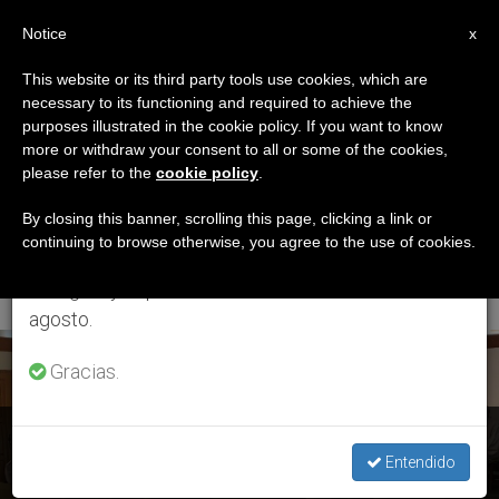
ES
Notice
×
x
Aviso importante
This website or its third party tools use cookies, which are
necessary to its functioning and required to achieve the
Del 27 de julio al 7 de agosto haremos la pausa
ETIQUETA
purposes illustrated in the cookie policy. If you want to know
anual, aprovechando que en el periodo de verano
Posts Tagged
more or withdraw your consent to all or some of the cookies,
please refer to the
cookie policy
.
se generan menos informaciones y también el
‘conferencia Episcopal
consumo de las mismas disminuye.
By closing this banner, scrolling this page, clicking a link or
continuing to browse otherwise, you agree to the use of cookies.
Peruana’
Retomamos el trabajo ordinario de las ediciones
en inglés y español de ZENIT el lunes 10 de
agosto.
ÚLTIMAS NOTICIAS
Gracias.
Perú: Monseñor Miguel Cabrejos presidirá las celebraciones
Entendido
de Semana Santa