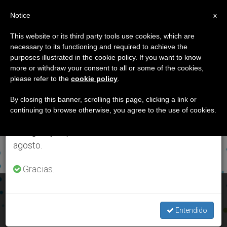
ES
Notice
×
x
Aviso importante
This website or its third party tools use cookies, which are
necessary to its functioning and required to achieve the
Del 27 de julio al 7 de agosto haremos la pausa
ETIQUETA
purposes illustrated in the cookie policy. If you want to know
anual, aprovechando que en el periodo de verano
Posts Tagged
more or withdraw your consent to all or some of the cookies,
please refer to the
cookie policy
.
se generan menos informaciones y también el
‘derecho Al Agua’
consumo de las mismas disminuye.
By closing this banner, scrolling this page, clicking a link or
continuing to browse otherwise, you agree to the use of cookies.
Retomamos el trabajo ordinario de las ediciones
en inglés y español de ZENIT el lunes 10 de
ÚLTIMAS NOTICIAS
agosto.
Gracias.
El Vaticano realiza un encuentro internacional sobre el
derecho al agua
Entendido