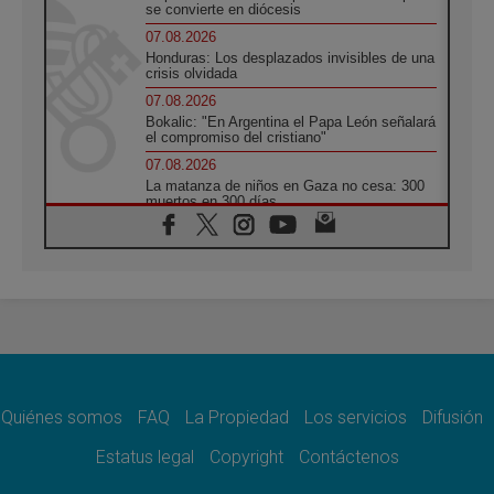
se convierte en diócesis
07.08.2026
Honduras: Los desplazados invisibles de una
crisis olvidada
07.08.2026
Bokalic: "En Argentina el Papa León señalará
el compromiso del cristiano"
07.08.2026
La matanza de niños en Gaza no cesa: 300
muertos en 300 días
07.08.2026
Tagle: La guerra desfigura el mundo, solo la
revelación de Dios lo transfigura
07.08.2026
Presentada la Trienal de Arte de las
Universidades Católicas: «Exercises in
Empathy»
07.08.2026
Fortunatus Nwachukwu: la comunicación
como misión al servicio del Evangelio
Quiénes somos
FAQ
La Propiedad
Los servicios
Difusión
07.08.2026
Estatus legal
Copyright
Contáctenos
SIGNIS 2026, dar voz a las religiosas en el
espacio público