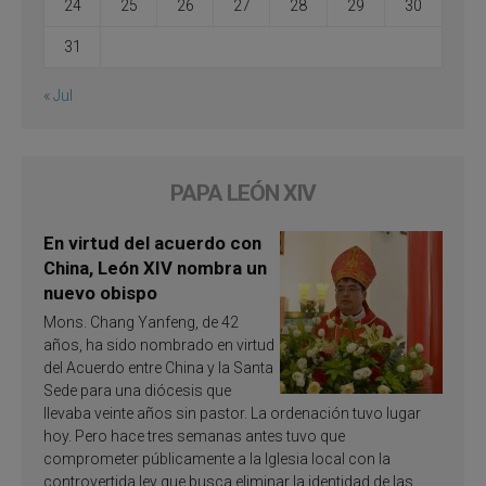
24
25
26
27
28
29
30
31
« Jul
PAPA LEÓN XIV
En virtud del acuerdo con
China, León XIV nombra un
nuevo obispo
Mons. Chang Yanfeng, de 42
años, ha sido nombrado en virtud
del Acuerdo entre China y la Santa
Sede para una diócesis que
llevaba veinte años sin pastor. La ordenación tuvo lugar
hoy. Pero hace tres semanas antes tuvo que
comprometer públicamente a la Iglesia local con la
controvertida ley que busca eliminar la identidad de las