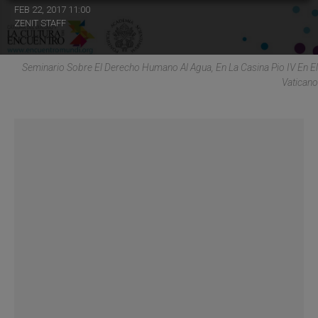
FEB 22, 2017 11:00
ZENIT STAFF
Seminario Sobre El Derecho Humano Al Agua, En La Casina Pio IV En El
Vaticano