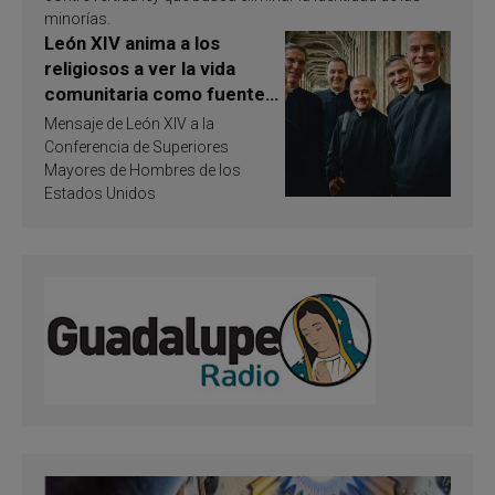
minorías.
León XIV anima a los
religiosos a ver la vida
comunitaria como fuente
de inspiración y
Mensaje de León XIV a la
santificación
Conferencia de Superiores
Mayores de Hombres de los
Estados Unidos