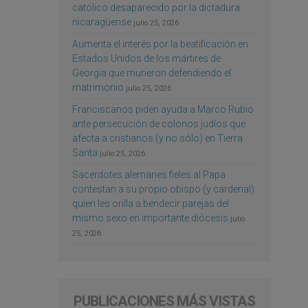
católico desaparecido por la dictadura
nicaragüense
julio 25, 2026
Aumenta el interés por la beatificación en
Estados Unidos de los mártires de
Georgia que murieron defendiendo el
matrimonio
julio 25, 2026
Franciscanos piden ayuda a Marco Rubio
ante persecución de colonos judíos que
afecta a cristianos (y no sólo) en Tierra
Santa
julio 25, 2026
Sacerdotes alemanes fieles al Papa
contestan a su propio obispo (y cardenal)
quien les orilla a bendecir parejas del
mismo sexo en importante diócesis
julio
25, 2026
PUBLICACIONES MÁS VISTAS