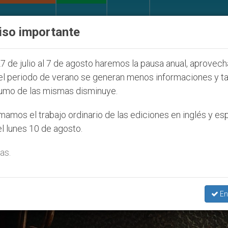
IGLESIA Y MUNDO
DOCUMENTOS
DONATIVOS
iso importante
e la Juventud Seúl 2027
ONU se pronuncia ante
7 de julio al 7 de agosto haremos la pausa anual, aprovec
el periodo de verano se generan menos informaciones y t
umo de las mismas disminuye.
cesis De Cancún-Chetumal’
amos el trabajo ordinario de las ediciones en inglés y es
l lunes 10 de agosto.
as.
En