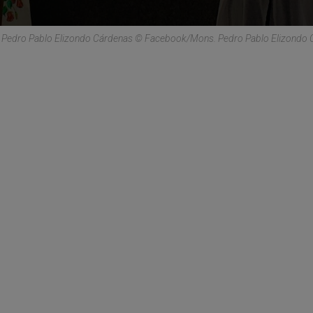
 Pedro Pablo Elizondo Cárdenas © Facebook/Mons. Pedro Pablo Elizondo 