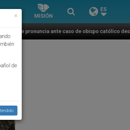
ES
×
MISIÓN
 caso de obispo católico desaparecido por la dictadu
hando
ambién
pañol de
tendido