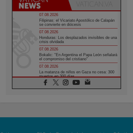
07.08.2026
Filipinas: el Vicariato Apostólico de Calapán
se convierte en diócesis
07.08.2026
Honduras: Los desplazados invisibles de una
crisis olvidada
07.08.2026
Bokalic: "En Argentina el Papa León señalará
el compromiso del cristiano"
07.08.2026
La matanza de niños en Gaza no cesa: 300
muertos en 300 días
07.08.2026
Tagle: La guerra desfigura el mundo, solo la
revelación de Dios lo transfigura
07.08.2026
Presentada la Trienal de Arte de las
Universidades Católicas: «Exercises in
Empathy»
07.08.2026
Fortunatus Nwachukwu: la comunicación
como misión al servicio del Evangelio