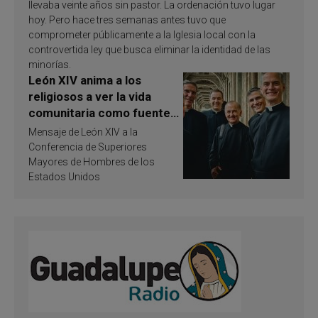
llevaba veinte años sin pastor. La ordenación tuvo lugar
hoy. Pero hace tres semanas antes tuvo que
comprometer públicamente a la Iglesia local con la
controvertida ley que busca eliminar la identidad de las
minorías.
León XIV anima a los
religiosos a ver la vida
comunitaria como fuente
de inspiración y
Mensaje de León XIV a la
santificación
Conferencia de Superiores
Mayores de Hombres de los
Estados Unidos