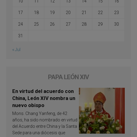
10
11
12
13
14
15
16
17
18
19
20
21
22
23
24
25
26
27
28
29
30
31
« Jul
PAPA LEÓN XIV
En virtud del acuerdo con
China, León XIV nombra un
nuevo obispo
Mons. Chang Yanfeng, de 42
años, ha sido nombrado en virtud
del Acuerdo entre China y la Santa
Sede para una diócesis que