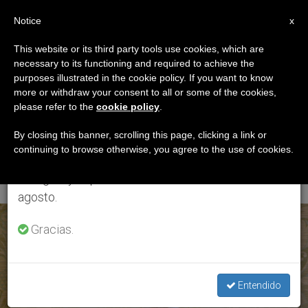
ES
Notice
×
x
Aviso importante
This website or its third party tools use cookies, which are
necessary to its functioning and required to achieve the
Del 27 de julio al 7 de agosto haremos la pausa
ETIQUETA
purposes illustrated in the cookie policy. If you want to know
anual, aprovechando que en el periodo de verano
Posts Tagged
more or withdraw your consent to all or some of the cookies,
please refer to the
cookie policy
.
se generan menos informaciones y también el
‘DOMINGO XXI DEL
consumo de las mismas disminuye.
By closing this banner, scrolling this page, clicking a link or
continuing to browse otherwise, you agree to the use of cookies.
TIEMPO ORDINARIO’
Retomamos el trabajo ordinario de las ediciones
en inglés y español de ZENIT el lunes 10 de
agosto.
ÚLTIMAS NOTICIAS
Gracias.
Entendido