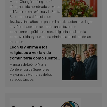
Mons. Chang Yanfeng, de 42
años, ha sido nombrado en virtud
del Acuerdo entre China y la Santa
Sede para una diócesis que
llevaba veinte años sin pastor. La ordenación tuvo lugar
hoy. Pero hace tres semanas antes tuvo que
comprometer públicamente a la Iglesia local con la
controvertida ley que busca eliminar la identidad de las
minorías.
León XIV anima a los
religiosos a ver la vida
comunitaria como fuente
de inspiración y
Mensaje de León XIV a la
santificación
Conferencia de Superiores
Mayores de Hombres de los
Estados Unidos