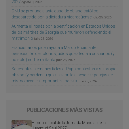
2027
agosto 3, 2026
ONU se pronuncia ante caso de obispo católico
desaparecido por la dictadura nicaragüense
julio 25, 2026
Aumenta el interés por la beatificación en Estados Unidos
de los mártires de Georgia que murieron defendiendo el
matrimonio
julio 25, 2026
Franciscanos piden ayuda a Marco Rubio ante
persecución de colonos judíos que afecta a cristianos (y
no sólo) en Tierra Santa
julio 25, 2026
Sacerdotes alemanes fieles al Papa contestan a su propio
obispo (y cardenal) quien les orilla a bendecir parejas del
mismo sexo en importante diócesis
julio 25, 2026
PUBLICACIONES MÁS VISTAS
Himno oficial de la Jornada Mundial de la
Juventud Seúl 2027