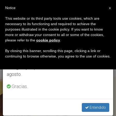
ES
Notice
×
x
Aviso importante
This website or its third party tools use cookies, which are
necessary to its functioning and required to achieve the
Del 27 de julio al 7 de agosto haremos la pausa
ETIQUETA
purposes illustrated in the cookie policy. If you want to know
anual, aprovechando que en el periodo de verano
Posts Tagged
more or withdraw your consent to all or some of the cookies,
please refer to the
cookie policy
.
se generan menos informaciones y también el
‘Ecclesiae Sponsae
consumo de las mismas disminuye.
By closing this banner, scrolling this page, clicking a link or
continuing to browse otherwise, you agree to the use of cookies.
Imago’
Retomamos el trabajo ordinario de las ediciones
en inglés y español de ZENIT el lunes 10 de
agosto.
ÚLTIMAS NOTICIAS
Gracias.
Entendido