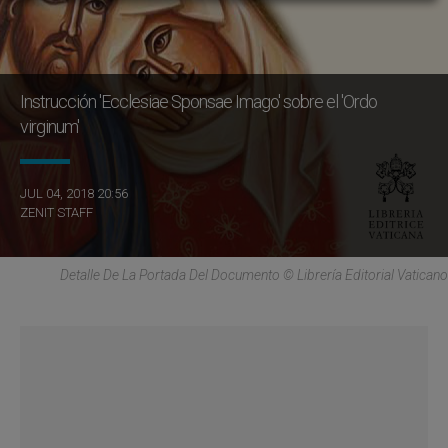
Instrucción 'Ecclesiae Sponsae Imago' sobre el 'Ordo
virginum'
JUL 04, 2018 20:56
ZENIT STAFF
Detalle De La Portada Del Documento © Librería Editorial Vaticano