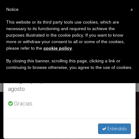
ES
Notice
×
x
Aviso importante
This website or its third party tools use cookies, which are
necessary to its functioning and required to achieve the
Del 27 de julio al 7 de agosto haremos la pausa
ETIQUETA
purposes illustrated in the cookie policy. If you want to know
anual, aprovechando que en el periodo de verano
Posts Tagged
more or withdraw your consent to all or some of the cookies,
please refer to the
cookie policy
.
se generan menos informaciones y también el
‘embajador De Israel
consumo de las mismas disminuye.
By closing this banner, scrolling this page, clicking a link or
continuing to browse otherwise, you agree to the use of cookies.
Ante La Santa Sede’
Retomamos el trabajo ordinario de las ediciones
en inglés y español de ZENIT el lunes 10 de
agosto.
ÚLTIMAS NOTICIAS
Gracias.
Entendido