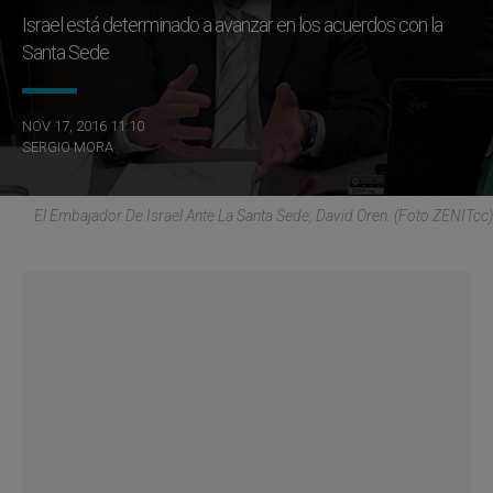
Israel está determinado a avanzar en los acuerdos con la
Santa Sede
NOV 17, 2016 11:10
SERGIO MORA
El Embajador De Israel Ante La Santa Sede, David Oren. (Foto ZENITcc)