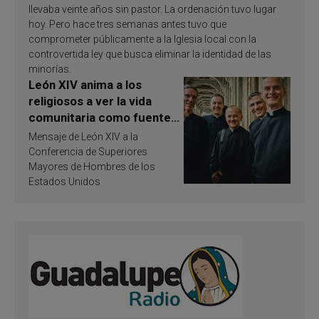
llevaba veinte años sin pastor. La ordenación tuvo lugar
hoy. Pero hace tres semanas antes tuvo que
comprometer públicamente a la Iglesia local con la
controvertida ley que busca eliminar la identidad de las
minorías.
León XIV anima a los
religiosos a ver la vida
comunitaria como fuente
de inspiración y
Mensaje de León XIV a la
santificación
Conferencia de Superiores
Mayores de Hombres de los
Estados Unidos