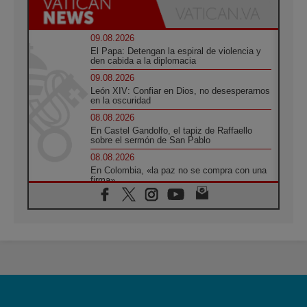
09.08.2026
El Papa: Detengan la espiral de violencia y
den cabida a la diplomacia
09.08.2026
León XIV: Confiar en Dios, no desesperarnos
en la oscuridad
08.08.2026
En Castel Gandolfo, el tapiz de Raffaello
sobre el sermón de San Pablo
08.08.2026
En Colombia, «la paz no se compra con una
firma»
08.08.2026
En Venezuela celebraron los 416 años del
Santo Cristo de La Grita
08.08.2026
El Papa: en Santa Ágata contemplamos la
victoria del amor sobre la muerte
08.08.2026
León XIV visitará el Santuario de la Madre
del Buen Consejo de Genazzano