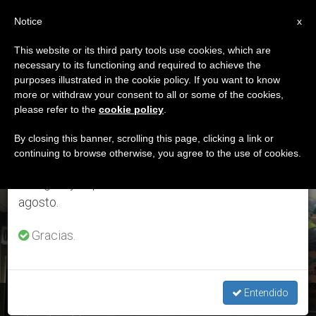
ES
Notice
×
x
Aviso importante
This website or its third party tools use cookies, which are
necessary to its functioning and required to achieve the
Del 27 de julio al 7 de agosto haremos la pausa
ETIQUETA
purposes illustrated in the cookie policy. If you want to know
anual, aprovechando que en el periodo de verano
Posts Tagged
more or withdraw your consent to all or some of the cookies,
please refer to the
cookie policy
.
se generan menos informaciones y también el
‘Emergencia Nacional’
consumo de las mismas disminuye.
By closing this banner, scrolling this page, clicking a link or
continuing to browse otherwise, you agree to the use of cookies.
Retomamos el trabajo ordinario de las ediciones
en inglés y español de ZENIT el lunes 10 de
ÚLTIMAS NOTICIAS
agosto.
Gracias.
Entendido
COVID-19: La Iglesia de Costa Rica, cercana a las familias