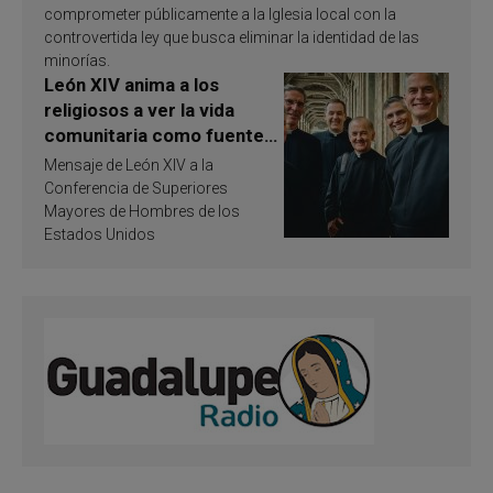
comprometer públicamente a la Iglesia local con la
controvertida ley que busca eliminar la identidad de las
minorías.
León XIV anima a los
religiosos a ver la vida
comunitaria como fuente
de inspiración y
Mensaje de León XIV a la
santificación
Conferencia de Superiores
Mayores de Hombres de los
Estados Unidos