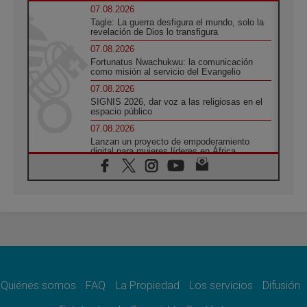
07.08.2026
Tagle: La guerra desfigura el mundo, solo la
revelación de Dios lo transfigura
07.08.2026
Fortunatus Nwachukwu: la comunicación
como misión al servicio del Evangelio
07.08.2026
SIGNIS 2026, dar voz a las religiosas en el
espacio público
07.08.2026
Lanzan un proyecto de empoderamiento
digital para mujeres líderes en África
07.08.2026
Programa oficial del Viaje Apostólico del
Papa León XIV a Francia
07.08.2026
Obispos de Ecuador: El bien de las familias
no admite premuras legislativas
06.08.2026
Cardenal Parolin: La paz comienza con la
empatía al dolor del otro
Quiénes somos
FAQ
La Propiedad
Los servicios
Difusión
06.08.2026
Fray Marco Vianelli: Aprender el Evangelio