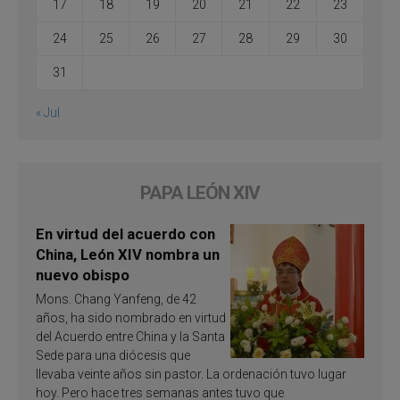
17
18
19
20
21
22
23
24
25
26
27
28
29
30
31
« Jul
PAPA LEÓN XIV
En virtud del acuerdo con
China, León XIV nombra un
nuevo obispo
Mons. Chang Yanfeng, de 42
años, ha sido nombrado en virtud
del Acuerdo entre China y la Santa
Sede para una diócesis que
llevaba veinte años sin pastor. La ordenación tuvo lugar
hoy. Pero hace tres semanas antes tuvo que