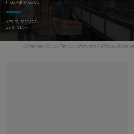
más vulnerables
APR 23, 2020 17:34
ZENIT STAFF
Solidaridad Con Las Familias Vulnerables © Diócesis De Limón