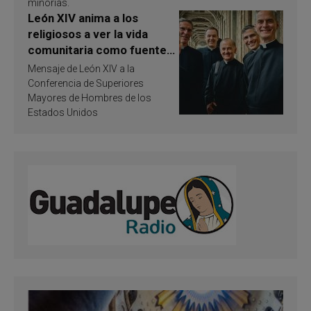
minorías.
León XIV anima a los
religiosos a ver la vida
comunitaria como fuente
de inspiración y
Mensaje de León XIV a la
santificación
Conferencia de Superiores
Mayores de Hombres de los
Estados Unidos