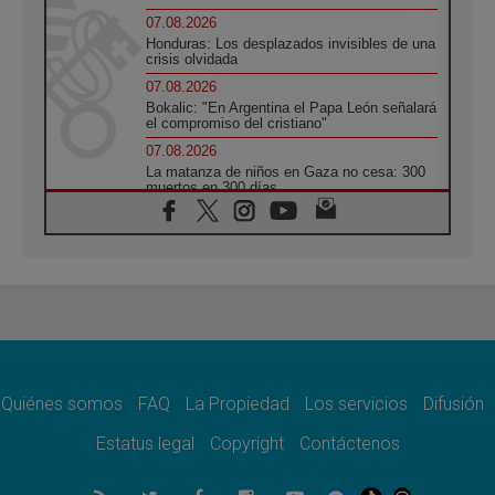
07.08.2026
Honduras: Los desplazados invisibles de una
crisis olvidada
07.08.2026
Bokalic: "En Argentina el Papa León señalará
el compromiso del cristiano"
07.08.2026
La matanza de niños en Gaza no cesa: 300
muertos en 300 días
07.08.2026
Tagle: La guerra desfigura el mundo, solo la
revelación de Dios lo transfigura
07.08.2026
Presentada la Trienal de Arte de las
Universidades Católicas: «Exercises in
Empathy»
07.08.2026
Fortunatus Nwachukwu: la comunicación
como misión al servicio del Evangelio
Quiénes somos
FAQ
La Propiedad
Los servicios
Difusión
07.08.2026
Estatus legal
Copyright
Contáctenos
SIGNIS 2026, dar voz a las religiosas en el
espacio público
07.08.2026