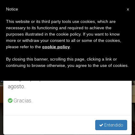
ES
Notice
×
x
Aviso importante
This website or its third party tools use cookies, which are
necessary to its functioning and required to achieve the
Del 27 de julio al 7 de agosto haremos la pausa
ETIQUETA
purposes illustrated in the cookie policy. If you want to know
anual, aprovechando que en el periodo de verano
Posts Tagged
more or withdraw your consent to all or some of the cookies,
please refer to the
cookie policy
.
se generan menos informaciones y también el
‘idiomas’
consumo de las mismas disminuye.
By closing this banner, scrolling this page, clicking a link or
continuing to browse otherwise, you agree to the use of cookies.
Retomamos el trabajo ordinario de las ediciones
en inglés y español de ZENIT el lunes 10 de
ÚLTIMAS NOTICIAS
agosto.
Gracias.
Video de misioneros del mundo: “Seguimos aquí”
Entendido
SEP 09, 2020 18:24