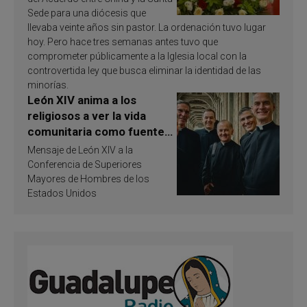
Sede para una diócesis que
llevaba veinte años sin pastor. La ordenación tuvo lugar
hoy. Pero hace tres semanas antes tuvo que
comprometer públicamente a la Iglesia local con la
controvertida ley que busca eliminar la identidad de las
minorías.
León XIV anima a los
religiosos a ver la vida
comunitaria como fuente
de inspiración y
Mensaje de León XIV a la
santificación
Conferencia de Superiores
Mayores de Hombres de los
Estados Unidos