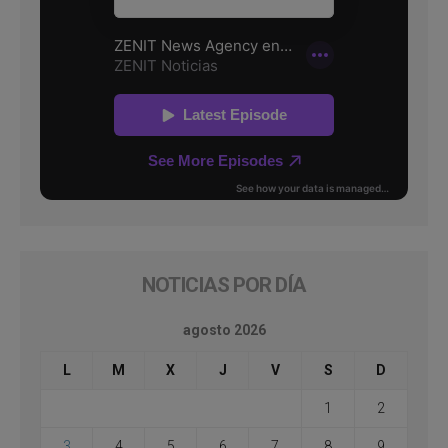
NOTICIAS POR DÍA
agosto 2026
L
M
X
J
V
S
D
1
2
3
4
5
6
7
8
9