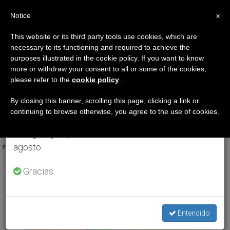
ES
Notice
×
x
Aviso importante
This website or its third party tools use cookies, which are
necessary to its functioning and required to achieve the
Del 27 de julio al 7 de agosto haremos la pausa
ETIQUETA
purposes illustrated in the cookie policy. If you want to know
anual, aprovechando que en el periodo de verano
Posts Tagged ‘Pando’
more or withdraw your consent to all or some of the cookies,
please refer to the
cookie policy
.
se generan menos informaciones y también el
consumo de las mismas disminuye.
By closing this banner, scrolling this page, clicking a link or
continuing to browse otherwise, you agree to the use of cookies.
ÚLTIMAS NOTICIAS
Retomamos el trabajo ordinario de las ediciones
en inglés y español de ZENIT el lunes 10 de
agosto.
Gracias.
Entendido