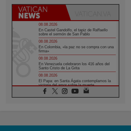
08.08.2026
En Castel Gandolfo, el tapiz de Raffaello
sobre el sermón de San Pablo
08.08.2026
En Colombia, «la paz no se compra con una
firma»
08.08.2026
En Venezuela celebraron los 416 años del
Santo Cristo de La Grita
08.08.2026
El Papa: en Santa Ágata contemplamos la
victoria del amor sobre la muerte
08.08.2026
León XIV visitará el Santuario de la Madre
del Buen Consejo de Genazzano
07.08.2026
Filipinas: el Vicariato Apostólico de Calapán
se convierte en diócesis
07.08.2026