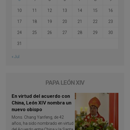
10
11
12
13
14
15
16
17
18
19
20
21
22
23
24
25
26
27
28
29
30
31
« Jul
PAPA LEÓN XIV
En virtud del acuerdo con
China, León XIV nombra un
nuevo obispo
Mons. Chang Yanfeng, de 42
años, ha sido nombrado en virtud
del Acuerdo entre China y la Santa