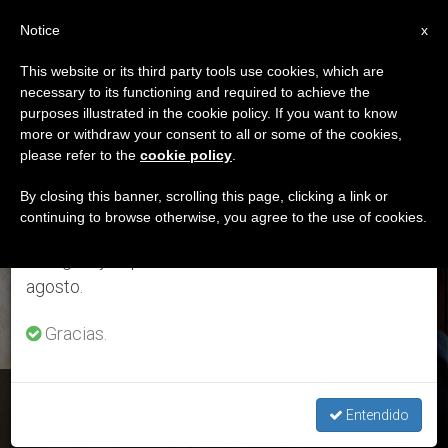
ES
Notice
×
x
Aviso importante
This website or its third party tools use cookies, which are
necessary to its functioning and required to achieve the
Del 27 de julio al 7 de agosto haremos la pausa
ETIQUETA
purposes illustrated in the cookie policy. If you want to know
anual, aprovechando que en el periodo de verano
Posts Tagged ‘Rik
more or withdraw your consent to all or some of the cookies,
please refer to the
cookie policy
.
se generan menos informaciones y también el
Daems’
consumo de las mismas disminuye.
By closing this banner, scrolling this page, clicking a link or
continuing to browse otherwise, you agree to the use of cookies.
Retomamos el trabajo ordinario de las ediciones
en inglés y español de ZENIT el lunes 10 de
ÚLTIMAS NOTICIAS
agosto.
Gracias.
Consejo de Europa: El Papa recibe al presidente de la
Entendido
Asamblea Parlamentaria