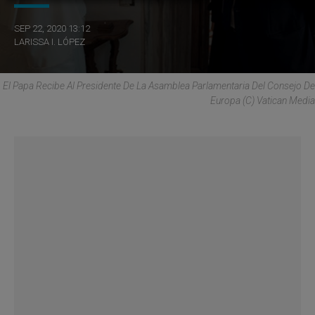
SEP 22, 2020 13:12
LARISSA I. LÓPEZ
El Papa Recibe Al Presidente De La Asamblea Parlamentaria Del Consejo De
Europa (C) Vatican Media