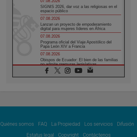
07.08.2026
SIGNIS 2026, dar voz a las religiosas en el
espacio público
07.08.2026
Lanzan un proyecto de empoderamiento
digital para mujeres líderes en África
07.08.2026
Programa oficial del Viaje Apostólico del
Papa León XIV a Francia
07.08.2026
Obispos de Ecuador: El bien de las familias
no admite premuras legislativas
06.08.2026
Cardenal Parolin: La paz comienza con la
empatía al dolor del otro
06.08.2026
Fray Marco Vianelli: Aprender el Evangelio
de la Paz en la Escuela de San Francisco
06.08.2026
La visita del Papa León XIV a Asís en un
minuto
Quiénes somos
FAQ
La Propiedad
Los servicios
Difusión
06.08.2026
El agradecimiento de los jóvenes al Papa:
Estatus legal
Copyright
Contáctenos
«Hoy nos sentimos Iglesia»