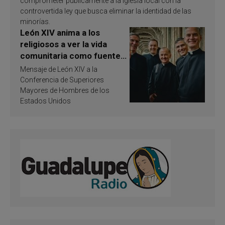
comprometer públicamente a la Iglesia local con la
controvertida ley que busca eliminar la identidad de las
minorías.
León XIV anima a los
religiosos a ver la vida
comunitaria como fuente
de inspiración y
Mensaje de León XIV a la
santificación
Conferencia de Superiores
Mayores de Hombres de los
Estados Unidos