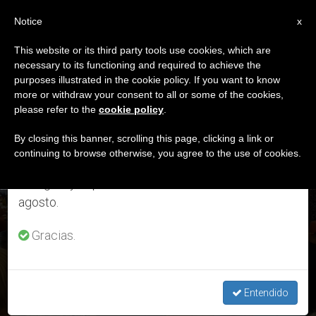
ES
Notice
×
x
Aviso importante
This website or its third party tools use cookies, which are
necessary to its functioning and required to achieve the
Del 27 de julio al 7 de agosto haremos la pausa
ETIQUETA
purposes illustrated in the cookie policy. If you want to know
anual, aprovechando que en el periodo de verano
Posts Tagged ‘salmo’
more or withdraw your consent to all or some of the cookies,
please refer to the
cookie policy
.
se generan menos informaciones y también el
consumo de las mismas disminuye.
By closing this banner, scrolling this page, clicking a link or
continuing to browse otherwise, you agree to the use of cookies.
ÚLTIMAS NOTICIAS
Retomamos el trabajo ordinario de las ediciones
en inglés y español de ZENIT el lunes 10 de
agosto.
«La esperanza de los pobres nunca se frustrará» – Mensaje
del Papa Francisco
Gracias.
JUN 13, 2019 14:21
REDACCIÓN ZENIT
Entendido