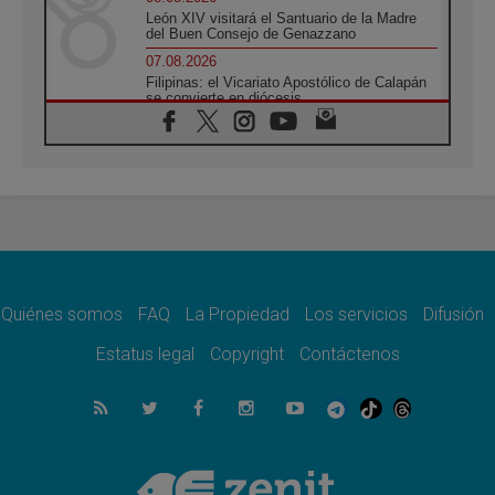
León XIV visitará el Santuario de la Madre
del Buen Consejo de Genazzano
07.08.2026
Filipinas: el Vicariato Apostólico de Calapán
se convierte en diócesis
07.08.2026
Honduras: Los desplazados invisibles de una
crisis olvidada
07.08.2026
Bokalic: "En Argentina el Papa León señalará
el compromiso del cristiano"
07.08.2026
La matanza de niños en Gaza no cesa: 300
muertos en 300 días
Quiénes somos
FAQ
La Propiedad
Los servicios
Difusión
07.08.2026
Tagle: La guerra desfigura el mundo, solo la
Estatus legal
Copyright
Contáctenos
revelación de Dios lo transfigura
07.08.2026
Presentada la Trienal de Arte de las
Universidades Católicas: «Exercises in
Empathy»
07.08.2026
Fortunatus Nwachukwu: la comunicación