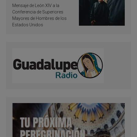
de inspiración y
Mensaje de León XIV a la
santificación
Conferencia de Superiores
Mayores de Hombres de los
Estados Unidos