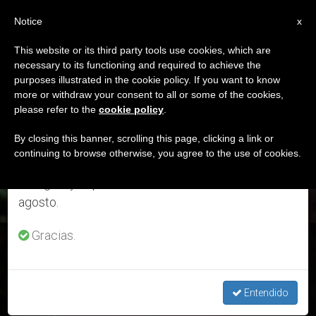
ES
Notice
×
x
Aviso importante
This website or its third party tools use cookies, which are
necessary to its functioning and required to achieve the
Del 27 de julio al 7 de agosto haremos la pausa
ETIQUETA
purposes illustrated in the cookie policy. If you want to know
anual, aprovechando que en el periodo de verano
Posts Tagged ‘Vannes’
more or withdraw your consent to all or some of the cookies,
please refer to the
cookie policy
.
se generan menos informaciones y también el
consumo de las mismas disminuye.
By closing this banner, scrolling this page, clicking a link or
continuing to browse otherwise, you agree to the use of cookies.
ÚLTIMAS NOTICIAS
Retomamos el trabajo ordinario de las ediciones
en inglés y español de ZENIT el lunes 10 de
agosto.
Gracias.
Enviado especial para la clausura del 6º centenario de la
muerte de San Vicente Ferrer
Entendido
JUN 03, 2019 13:00