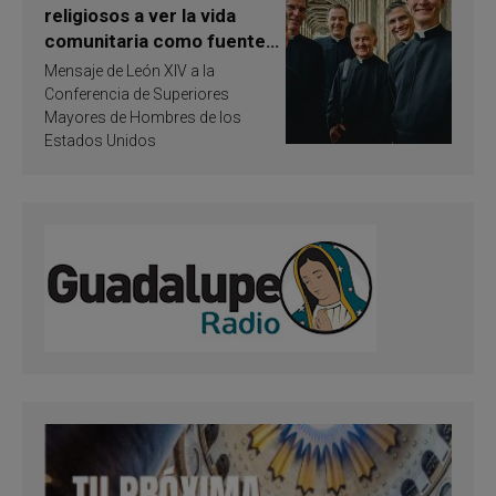
religiosos a ver la vida
comunitaria como fuente
de inspiración y
Mensaje de León XIV a la
santificación
Conferencia de Superiores
Mayores de Hombres de los
Estados Unidos