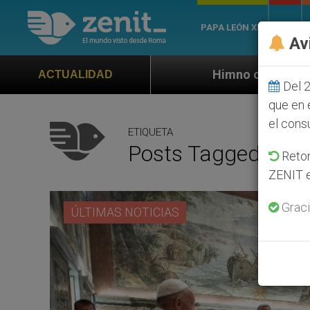
PAPA LEÓN XIV
ROMA
Av
Himno oficial de la Jornada Mundial de la
ACTUALIDAD
Del 2
que en 
el cons
ETIQUETA
Posts Tagged ‘ven
Retom
ZENIT e
Graci
ÚLTIMAS NOTICIAS