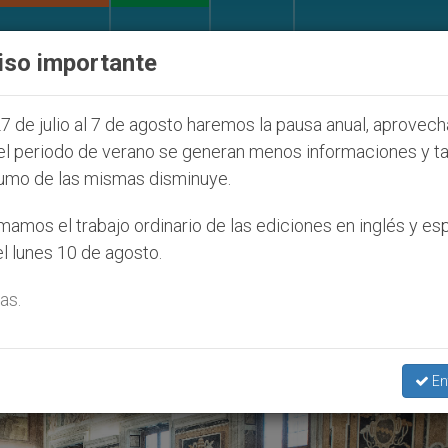
IGLESIA Y MUNDO
DOCUMENTOS
DONATIVOS
iso importante
 Juventud Seúl 2027
ONU se pronuncia ante caso
7 de julio al 7 de agosto haremos la pausa anual, aprovec
el periodo de verano se generan menos informaciones y t
umo de las mismas disminuye.
tanas’
amos el trabajo ordinario de las ediciones en inglés y es
l lunes 10 de agosto.
as.
En