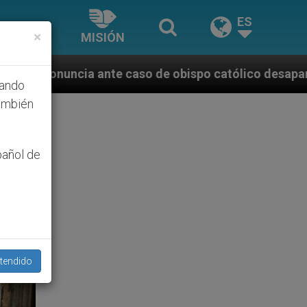
ES
×
MISIÓN
 de obispo católico desaparecido por la dictadura n
hando
ambién
pañol de
tendido