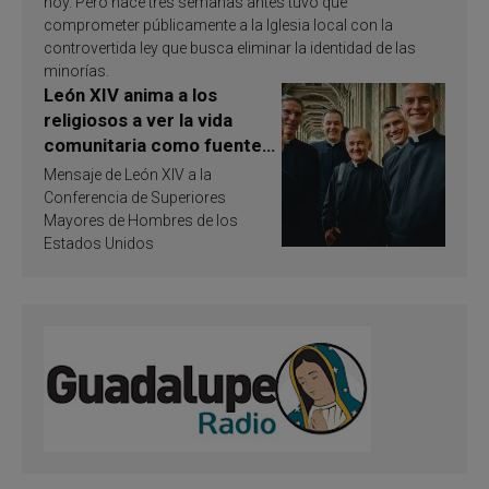
hoy. Pero hace tres semanas antes tuvo que
comprometer públicamente a la Iglesia local con la
controvertida ley que busca eliminar la identidad de las
minorías.
León XIV anima a los
religiosos a ver la vida
comunitaria como fuente
de inspiración y
Mensaje de León XIV a la
santificación
Conferencia de Superiores
Mayores de Hombres de los
Estados Unidos