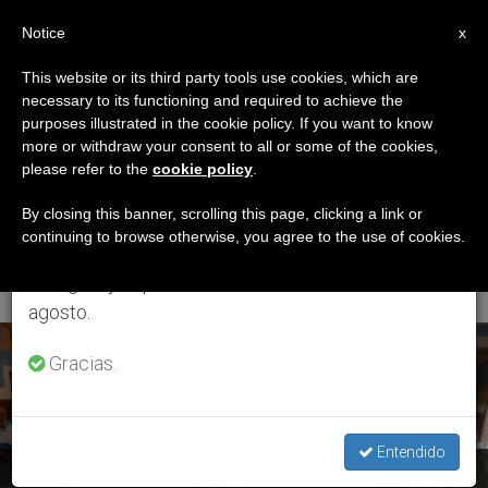
ES
Notice
×
x
Aviso importante
This website or its third party tools use cookies, which are
necessary to its functioning and required to achieve the
Del 27 de julio al 7 de agosto haremos la pausa
ETIQUETA
purposes illustrated in the cookie policy. If you want to know
anual, aprovechando que en el periodo de verano
Posts Tagged ‘XIX
more or withdraw your consent to all or some of the cookies,
please refer to the
cookie policy
.
se generan menos informaciones y también el
Asamblea General De
consumo de las mismas disminuye.
By closing this banner, scrolling this page, clicking a link or
continuing to browse otherwise, you agree to the use of cookies.
OALA’
Retomamos el trabajo ordinario de las ediciones
en inglés y español de ZENIT el lunes 10 de
agosto.
ÚLTIMAS NOTICIAS
Gracias.
Entendido
La Organización de los Agustinos de América Latina celebra