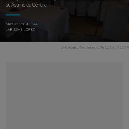
su Asamblea General
MAY 02, 2019 11:44
LARISSA I. LÓPEZ
XIX Asamblea General De OALA, © OALA