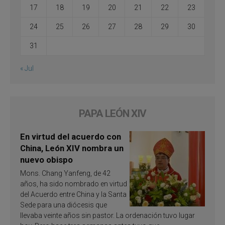
17
18
19
20
21
22
23
24
25
26
27
28
29
30
31
« Jul
PAPA LEÓN XIV
En virtud del acuerdo con
China, León XIV nombra un
nuevo obispo
Mons. Chang Yanfeng, de 42
años, ha sido nombrado en virtud
del Acuerdo entre China y la Santa
Sede para una diócesis que
llevaba veinte años sin pastor. La ordenación tuvo lugar