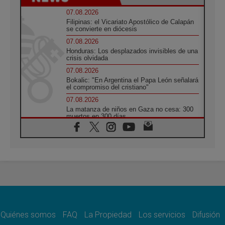
07.08.2026
Filipinas: el Vicariato Apostólico de Calapán
se convierte en diócesis
07.08.2026
Honduras: Los desplazados invisibles de una
crisis olvidada
07.08.2026
Bokalic: "En Argentina el Papa León señalará
el compromiso del cristiano"
07.08.2026
La matanza de niños en Gaza no cesa: 300
muertos en 300 días
07.08.2026
Tagle: La guerra desfigura el mundo, solo la
revelación de Dios lo transfigura
07.08.2026
Presentada la Trienal de Arte de las
Universidades Católicas: «Exercises in
Empathy»
07.08.2026
Fortunatus Nwachukwu: la comunicación
como misión al servicio del Evangelio
Quiénes somos
FAQ
La Propiedad
Los servicios
Difusión
07.08.2026