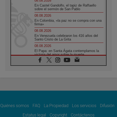
08.08.2026
En Castel Gandolfo, el tapiz de Raffaello
sobre el sermón de San Pablo
08.08.2026
En Colombia, «la paz no se compra con una
firma»
08.08.2026
En Venezuela celebraron los 416 años del
Santo Cristo de La Grita
08.08.2026
El Papa: en Santa Ágata contemplamos la
victoria del amor sobre la muerte
08.08.2026
León XIV visitará el Santuario de la Madre
del Buen Consejo de Genazzano
07.08.2026
Filipinas: el Vicariato Apostólico de Calapán
se convierte en diócesis
07.08.2026
Honduras: Los desplazados invisibles de una
crisis olvidada
Quiénes somos
FAQ
La Propiedad
Los servicios
Difusión
07.08.2026
Bokalic: "En Argentina el Papa León señalará
Estatus legal
Copyright
Contáctenos
el compromiso del cristiano"