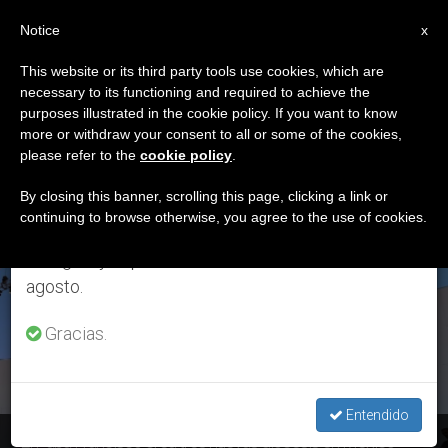
ES
Notice
×
x
Aviso importante
This website or its third party tools use cookies, which are
necessary to its functioning and required to achieve the
Del 27 de julio al 7 de agosto haremos la pausa
ETIQUETA
purposes illustrated in the cookie policy. If you want to know
anual, aprovechando que en el periodo de verano
Posts Tagged
more or withdraw your consent to all or some of the cookies,
please refer to the
cookie policy
.
se generan menos informaciones y también el
‘Xochimilco’
consumo de las mismas disminuye.
By closing this banner, scrolling this page, clicking a link or
continuing to browse otherwise, you agree to the use of cookies.
Retomamos el trabajo ordinario de las ediciones
en inglés y español de ZENIT el lunes 10 de
ÚLTIMAS NOTICIAS
agosto.
Gracias.
Entendido
El Papa Francisco crea tres nuevas diócesis en México