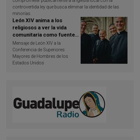
comprometer públicamente a la Iglesia local con la
controvertida ley que busca eliminar la identidad de las
minorías.
León XIV anima a los
religiosos a ver la vida
comunitaria como fuente
de inspiración y
Mensaje de León XIV a la
santificación
Conferencia de Superiores
Mayores de Hombres de los
Estados Unidos