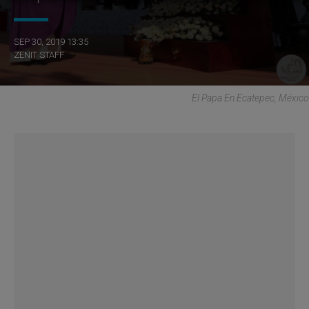
SEP 30, 2019 13:35
ZENIT STAFF
El Papa En Ecatepec, México