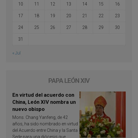
10
11
12
13
14
15
16
17
18
19
20
21
22
23
24
25
26
27
28
29
30
31
« Jul
PAPA LEÓN XIV
En virtud del acuerdo con
China, León XIV nombra un
nuevo obispo
Mons. Chang Yanfeng, de 42
años, ha sido nombrado en virtud
del Acuerdo entre China y la Santa
Sede para una diócesis que