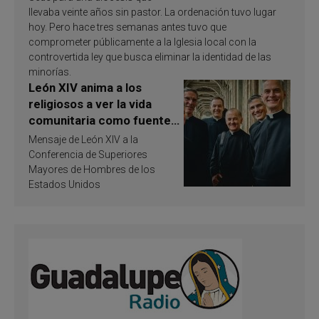
llevaba veinte años sin pastor. La ordenación tuvo lugar
hoy. Pero hace tres semanas antes tuvo que
comprometer públicamente a la Iglesia local con la
controvertida ley que busca eliminar la identidad de las
minorías.
León XIV anima a los
religiosos a ver la vida
comunitaria como fuente
de inspiración y
Mensaje de León XIV a la
santificación
Conferencia de Superiores
Mayores de Hombres de los
Estados Unidos