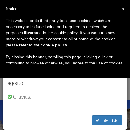
ES
Notice
×
x
Aviso importante
This website or its third party tools use cookies, which are
necessary to its functioning and required to achieve the
Del 27 de julio al 7 de agosto haremos la pausa
ETIQUETA
purposes illustrated in the cookie policy. If you want to know
anual, aprovechando que en el periodo de verano
Posts Tagged ‘XVIII
more or withdraw your consent to all or some of the cookies,
please refer to the
cookie policy
.
se generan menos informaciones y también el
Edición De Los Juegos
consumo de las mismas disminuye.
By closing this banner, scrolling this page, clicking a link or
continuing to browse otherwise, you agree to the use of cookies.
De Los Pequeños
Retomamos el trabajo ordinario de las ediciones
en inglés y español de ZENIT el lunes 10 de
Estados De Europa’
agosto.
Gracias.
ÚLTIMAS NOTICIAS
Entendido