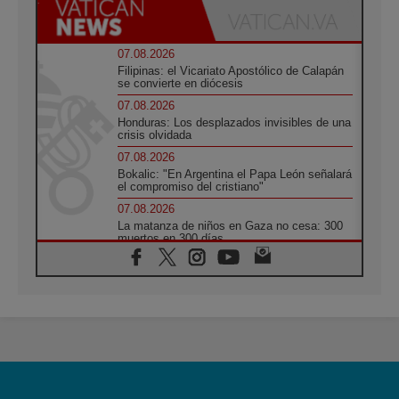
07.08.2026
Filipinas: el Vicariato Apostólico de Calapán
se convierte en diócesis
07.08.2026
Honduras: Los desplazados invisibles de una
crisis olvidada
07.08.2026
Bokalic: "En Argentina el Papa León señalará
el compromiso del cristiano"
07.08.2026
La matanza de niños en Gaza no cesa: 300
muertos en 300 días
07.08.2026
Tagle: La guerra desfigura el mundo, solo la
revelación de Dios lo transfigura
07.08.2026
Presentada la Trienal de Arte de las
Universidades Católicas: «Exercises in
Empathy»
07.08.2026
Fortunatus Nwachukwu: la comunicación