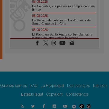
08.08.2026
En Colombia, «la paz no se compra con una
firma»
08.08.2026
En Venezuela celebraron los 416 años del
Santo Cristo de La Grita
08.08.2026
El Papa: en Santa Ágata contemplamos la
victoria del amor sobre la muerte
08.08.2026
León XIV visitará el Santuario de la Madre
del Buen Consejo de Genazzano
07.08.2026
Filipinas: el Vicariato Apostólico de Calapán
se convierte en diócesis
07.08.2026
Honduras: Los desplazados invisibles de una
crisis olvidada
Quiénes somos
FAQ
La Propiedad
Los servicios
Difusión
07.08.2026
Bokalic: "En Argentina el Papa León señalará
Estatus legal
Copyright
Contáctenos
el compromiso del cristiano"
07.08.2026
La matanza de niños en Gaza no cesa: 300
muertos en 300 días