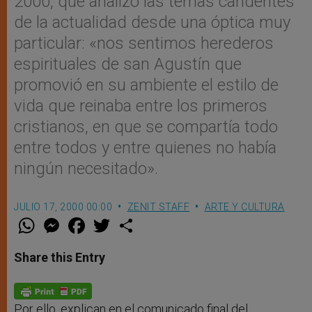
2000, que analizó las temas candentes
de la actualidad desde una óptica muy
particular: «nos sentimos herederos
espirituales de san Agustín que
promovió en su ambiente el estilo de
vida que reinaba entre los primeros
cristianos, en que se compartía todo
entre todos y entre quienes no había
ningún necesitado».
JULIO 17, 2000 00:00
ZENIT STAFF
ARTE Y CULTURA
W
M
F
T
S
h
e
a
w
h
a
s
c
i
a
t
s
e
t
r
Share this Entry
s
e
b
t
e
A
n
o
e
p
g
o
r
p
e
k
r
Por ello, explican en el comunicado final del