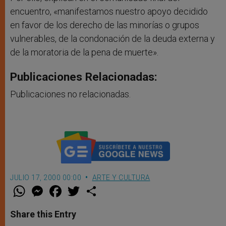
encuentro, «manifestamos nuestro apoyo decidido
en favor de los derecho de las minorías o grupos
vulnerables, de la condonación de la deuda externa y
de la moratoria de la pena de muerte».
Publicaciones Relacionadas:
Publicaciones no relacionadas.
JULIO 17, 2000 00:00
ARTE Y CULTURA
W
M
F
T
S
h
e
a
w
h
a
s
c
i
a
t
s
e
t
r
Share this Entry
s
e
b
t
e