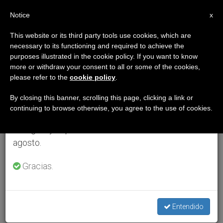
ES
Notice
×
x
Aviso importante
This website or its third party tools use cookies, which are
necessary to its functioning and required to achieve the
Del 27 de julio al 7 de agosto haremos la pausa
purposes illustrated in the cookie policy. If you want to know
anual, aprovechando que en el periodo de verano
more or withdraw your consent to all or some of the cookies,
please refer to the
cookie policy
.
se generan menos informaciones y también el
consumo de las mismas disminuye.
By closing this banner, scrolling this page, clicking a link or
continuing to browse otherwise, you agree to the use of cookies.
Retomamos el trabajo ordinario de las ediciones
en inglés y español de ZENIT el lunes 10 de
agosto.
Gracias.
Entendido