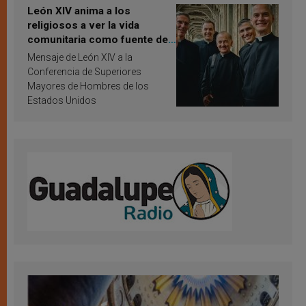
León XIV anima a los
religiosos a ver la vida
comunitaria como fuente de
inspiración y santificación
Mensaje de León XIV a la
Conferencia de Superiores
Mayores de Hombres de los
Estados Unidos