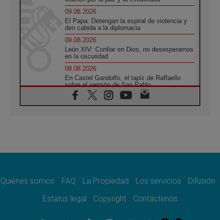
09.08.2026
El Papa: Detengan la espiral de violencia y
den cabida a la diplomacia
09.08.2026
León XIV: Confiar en Dios, no desesperarnos
en la oscuridad
08.08.2026
En Castel Gandolfo, el tapiz de Raffaello
sobre el sermón de San Pablo
08.08.2026
En Colombia, «la paz no se compra con una
firma»
08.08.2026
En Venezuela celebraron los 416 años del
Santo Cristo de La Grita
08.08.2026
El Papa: en Santa Ágata contemplamos la
victoria del amor sobre la muerte
Quiénes somos
FAQ
La Propiedad
Los servicios
Difusión
08.08.2026
León XIV visitará el Santuario de la Madre
Estatus legal
Copyright
Contáctenos
del Buen Consejo de Genazzano
07.08.2026