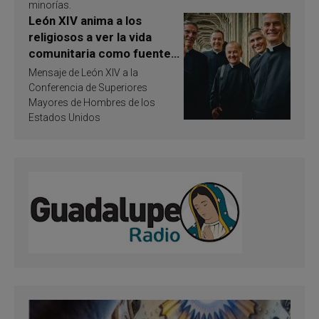
minorías.
León XIV anima a los
religiosos a ver la vida
comunitaria como fuente
de inspiración y
Mensaje de León XIV a la
santificación
Conferencia de Superiores
Mayores de Hombres de los
Estados Unidos