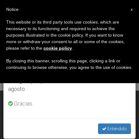
ES
Notice
×
x
Aviso importante
This website or its third party tools use cookies, which are
necessary to its functioning and required to achieve the
Del 27 de julio al 7 de agosto haremos la pausa
DÍA
purposes illustrated in the cookie policy. If you want to know
anual, aprovechando que en el periodo de verano
Julio 30th, 2000
more or withdraw your consent to all or some of the cookies,
please refer to the
cookie policy
.
se generan menos informaciones y también el
consumo de las mismas disminuye.
By closing this banner, scrolling this page, clicking a link or
continuing to browse otherwise, you agree to the use of cookies.
ÚLTIMAS NOTICIAS
Retomamos el trabajo ordinario de las ediciones
en inglés y español de ZENIT el lunes 10 de
agosto.
¿Milagro en Moscú?
Gracias.
JUL 30, 2000 00:00
ZENIT STAFF
Entendido