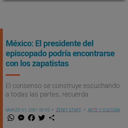
México: El presidente del
episcopado podría encontrarse
con los zapatistas
El consenso se construye escuchando
a todas las partes, recuerda
MARZO 01, 2001 00:00
ZENIT STAFF
ARTE Y CULTURA
W
M
F
T
S
h
e
a
w
h
a
s
c
i
a