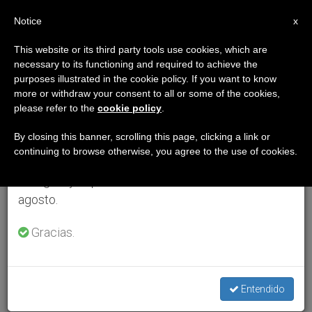
ES
Notice
×
x
Aviso importante
This website or its third party tools use cookies, which are
necessary to its functioning and required to achieve the
Del 27 de julio al 7 de agosto haremos la pausa
purposes illustrated in the cookie policy. If you want to know
anual, aprovechando que en el periodo de verano
more or withdraw your consent to all or some of the cookies,
please refer to the
cookie policy
.
se generan menos informaciones y también el
consumo de las mismas disminuye.
By closing this banner, scrolling this page, clicking a link or
continuing to browse otherwise, you agree to the use of cookies.
Retomamos el trabajo ordinario de las ediciones
en inglés y español de ZENIT el lunes 10 de
agosto.
Gracias.
Entendido