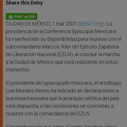
t
s
e
t
r
Share this Entry
s
e
b
t
e
A
n
o
e
p
g
o
r
p
e
k
r
CIUDAD DE MÉXICO, 1 mar 2001 (
ZENIT.org
).- La
presidencia de la Conferencia Episcopal Mexicana
ha manifestado su disponibilidad para reunirse con el
subcomandante Marcos, líder del Ejército Zapatista
de Liberación Nacional (EZLN), al concluir la marcha
a la Ciudad de México que está realizando en estos
momentos.
El presidente del episcopado mexicano, el arzobispo
Luis Morales Reyes, ha indicado en declaraciones a
la prensa mexicana que la jerarquía católica del país
está dispuesta, si las condiciones se concretan, a
reunirse con la comandancia del EZLN.
El prelado revela que tanto él como los otros cinco