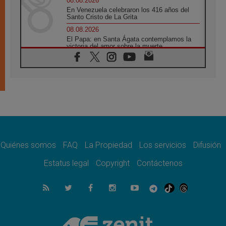
08.08.2026
En Venezuela celebraron los 416 años del
Santo Cristo de La Grita
08.08.2026
El Papa: en Santa Ágata contemplamos la
victoria del amor sobre la muerte
08.08.2026
León XIV visitará el Santuario de la Madre
del Buen Consejo de Genazzano
07.08.2026
Filipinas: el Vicariato Apostólico de Calapán
se convierte en diócesis
07.08.2026
Honduras: Los desplazados invisibles de una
crisis olvidada
Quiénes somos
FAQ
La Propiedad
Los servicios
Difusión
07.08.2026
Bokalic: "En Argentina el Papa León señalará
Estatus legal
Copyright
Contáctenos
el compromiso del cristiano"
07.08.2026
La matanza de niños en Gaza no cesa: 300
muertos en 300 días
07.08.2026
Tagle: La guerra desfigura el mundo, solo la
revelación de Dios lo transfigura