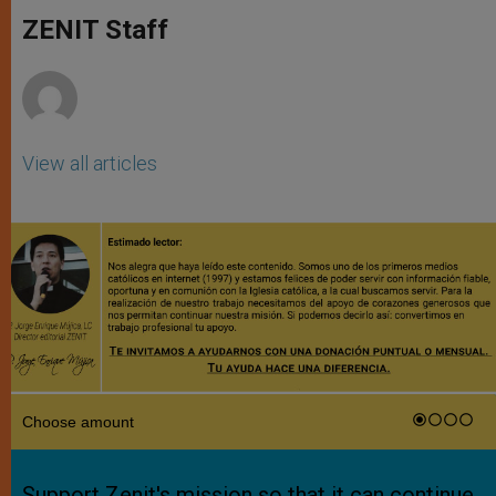
A
n
o
e
p
g
o
r
ZENIT Staff
p
e
k
r
View all articles