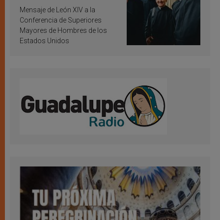
inspiración y santificación
Mensaje de León XIV a la
Conferencia de Superiores
Mayores de Hombres de los
Estados Unidos