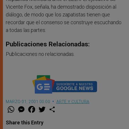
Vicente Fox, señala, ha demostrado disposición al
diálogo, de modo que los zapatistas tienen que
recordar que el consenso se construye escuchando
a todas las partes.
Publicaciones Relacionadas:
Publicaciones no relacionadas.
MARZO 01, 2001 00:00
ARTE Y CULTURA
W
M
F
T
S
h
e
a
w
h
a
s
c
i
a
t
s
e
t
r
Share this Entry
s
e
b
t
e