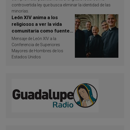
controvertida ley que busca eliminar la identidad de las
minorías.
León XIV anima a los
religiosos a ver la vida
comunitaria como fuente
de inspiración y
Mensaje de León XIV a la
santificación
Conferencia de Superiores
Mayores de Hombres de los
Estados Unidos