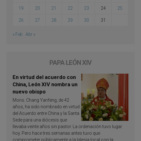
19
20
21
22
23
24
25
26
27
28
29
30
31
« Feb
Abr »
PAPA LEÓN XIV
En virtud del acuerdo con
China, León XIV nombra un
nuevo obispo
Mons. Chang Yanfeng, de 42
años, ha sido nombrado en virtud
del Acuerdo entre China y la Santa
Sede para una diócesis que
llevaba veinte años sin pastor. La ordenación tuvo lugar
hoy. Pero hace tres semanas antes tuvo que
comprometer públicamente a la Iglesia local con la