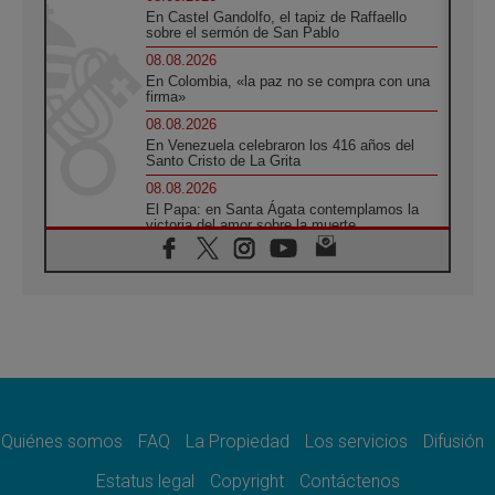
En Castel Gandolfo, el tapiz de Raffaello
sobre el sermón de San Pablo
08.08.2026
En Colombia, «la paz no se compra con una
firma»
08.08.2026
En Venezuela celebraron los 416 años del
Santo Cristo de La Grita
08.08.2026
El Papa: en Santa Ágata contemplamos la
victoria del amor sobre la muerte
08.08.2026
León XIV visitará el Santuario de la Madre
del Buen Consejo de Genazzano
07.08.2026
Filipinas: el Vicariato Apostólico de Calapán
se convierte en diócesis
07.08.2026
Honduras: Los desplazados invisibles de una
crisis olvidada
Quiénes somos
FAQ
La Propiedad
Los servicios
Difusión
07.08.2026
Bokalic: "En Argentina el Papa León señalará
Estatus legal
Copyright
Contáctenos
el compromiso del cristiano"