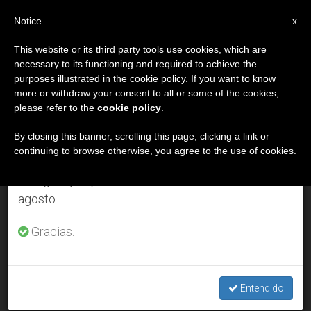
ES
Notice
×
x
Aviso importante
This website or its third party tools use cookies, which are
necessary to its functioning and required to achieve the
Del 27 de julio al 7 de agosto haremos la pausa
DÍA
purposes illustrated in the cookie policy. If you want to know
anual, aprovechando que en el periodo de verano
Marzo 27th, 2001
more or withdraw your consent to all or some of the cookies,
please refer to the
cookie policy
.
se generan menos informaciones y también el
consumo de las mismas disminuye.
By closing this banner, scrolling this page, clicking a link or
continuing to browse otherwise, you agree to the use of cookies.
ÚLTIMAS NOTICIAS
Retomamos el trabajo ordinario de las ediciones
en inglés y español de ZENIT el lunes 10 de
agosto.
Cuatrocientos mexicanos muertos desde 1995 al intentan
pasar a EE. UU.
Gracias.
MAR 27, 2001 00:00
ZENIT STAFF
Entendido