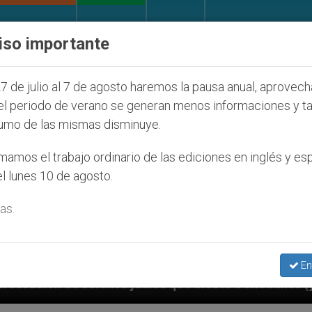
IGLESIA Y MUNDO
DOCUMENTOS
DONATIVOS
iso importante
7 de julio al 7 de agosto haremos la pausa anual, aprovec
el periodo de verano se generan menos informaciones y t
umo de las mismas disminuye.
amos el trabajo ordinario de las ediciones en inglés y es
l lunes 10 de agosto.
as.
En
udíos que afecta a cristianos (y no sólo) en Tierra S