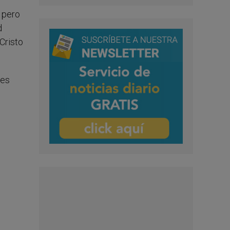
, pero
d
 Cristo
 es