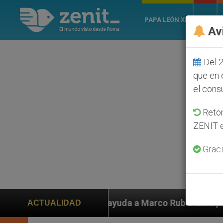
PAPA LEÓN XIV
ROMA
Av
Del 2
que en 
el cons
Retom
ZENIT e
Graci
den ayuda a Marco Rubio ante persecución de colonos j
ACTUALIDAD