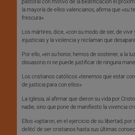
pastoral con motivo de la beatificación el próxi
la mayoría de ellos valencianos, afirma que «su t
frescura».
Los mártires, dice, «con su modo de ser, de vivi
injusticias y la violencia y reclaman que desaparez
Por ello, «en su honor, hemos de sostener, a la l
disuasorio ni se puede justificar de ninguna mane
Los cristianos católicos «tenemos que estar con
de justicia para con ellos».
La Iglesia, al afirmar que dieron su vida por Cri
nadie, sino que pone de manifiesto la vivencia cri
Ellos «optaron, en el ejercicio de su libertad, po
delito’ de ser cristianos hasta sus últimas conse