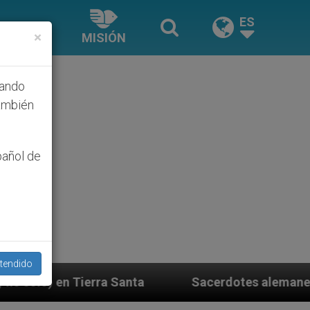
ES
×
MISIÓN
hando
ambién
pañol de
tendido
anta
Sacerdotes alemanes fieles al Papa contest