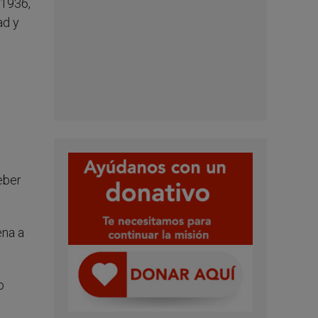
 1936,
ad y
s
eber
ena a
o