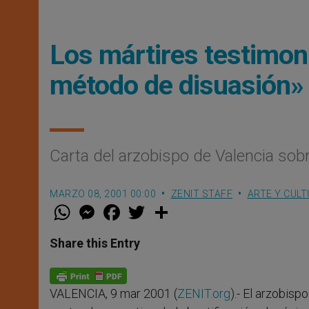
Los mártires testimoni
método de disuasión»
Carta del arzobispo de Valencia sob
MARZO 08, 2001 00:00
ZENIT STAFF
ARTE Y CUL
W
M
F
T
S
h
e
a
w
h
a
s
c
i
a
t
s
e
t
r
Share this Entry
s
e
b
t
e
A
n
o
e
p
g
o
r
p
e
k
VALENCIA, 9 mar 2001 (
ZENIT.org
).- El arzobis
r