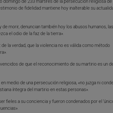
mo domingo de 233 mártires de la persecución religiosa de
estimonio de fidelidad mantiene hoy inalterable su actualid
r y de morir, denuncian también hoy los abusos humanos, la
ca el odio de la faz de la tierra».
uz de la verdad, que la violencia no es válida como método
ra».
vencidos de que el reconocimiento de su martirio es un d
sto en medio de una persecución religiosa, «no juzga ni cond
stiana íntegra del martirio en estas personas».
r ser fieles a su conciencia y fueron condenados por el ‘únic
cuencias».