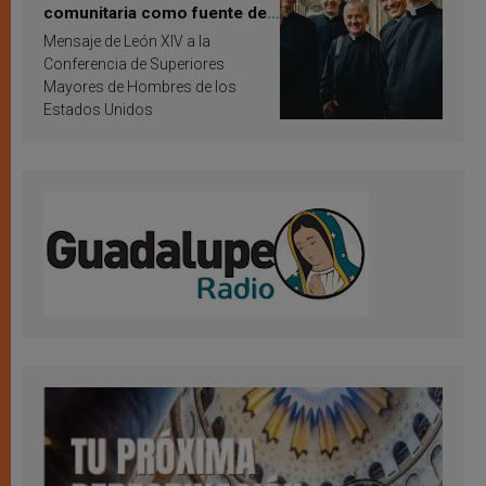
comunitaria como fuente de
inspiración y santificación
Mensaje de León XIV a la
Conferencia de Superiores
Mayores de Hombres de los
Estados Unidos