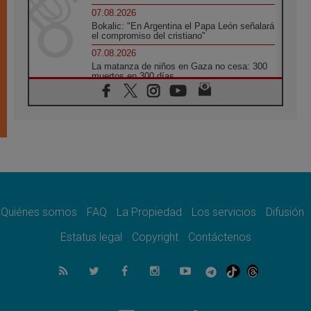
07.08.2026
Bokalic: "En Argentina el Papa León señalará
el compromiso del cristiano"
07.08.2026
La matanza de niños en Gaza no cesa: 300
muertos en 300 días
07.08.2026
Tagle: La guerra desfigura el mundo, solo la
revelación de Dios lo transfigura
07.08.2026
Presentada la Trienal de Arte de las
Universidades Católicas: «Exercises in
Empathy»
07.08.2026
Fortunatus Nwachukwu: la comunicación
como misión al servicio del Evangelio
Quiénes somos
FAQ
La Propiedad
Los servicios
Difusión
07.08.2026
Estatus legal
Copyright
Contáctenos
SIGNIS 2026, dar voz a las religiosas en el
espacio público
07.08.2026
Lanzan un proyecto de empoderamiento
digital para mujeres líderes en África
07.08.2026