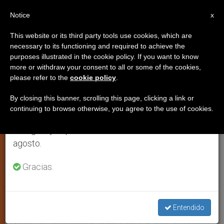
ES
Notice
×
x
Aviso importante
This website or its third party tools use cookies, which are
necessary to its functioning and required to achieve the
Del 27 de julio al 7 de agosto haremos la pausa
purposes illustrated in the cookie policy. If you want to know
Avanza la causa de beatificación
anual, aprovechando que en el periodo de verano
more or withdraw your consent to all or some of the cookies,
please refer to the
cookie policy
.
se generan menos informaciones y también el
de la Madre Teresa
consumo de las mismas disminuye.
By closing this banner, scrolling this page, clicking a link or
continuing to browse otherwise, you agree to the use of cookies.
Retomamos el trabajo ordinario de las ediciones
ROMA, 30 mar 2001 (
ZENIT.org
).- La
en inglés y español de ZENIT el lunes 10 de
causa de canonización de la Madre
agosto.
Teresa de Calcuta ha continuado
avanzando, según informó en días
Gracias.
pasados la agencia católica asiática
UCAN.
Entendido