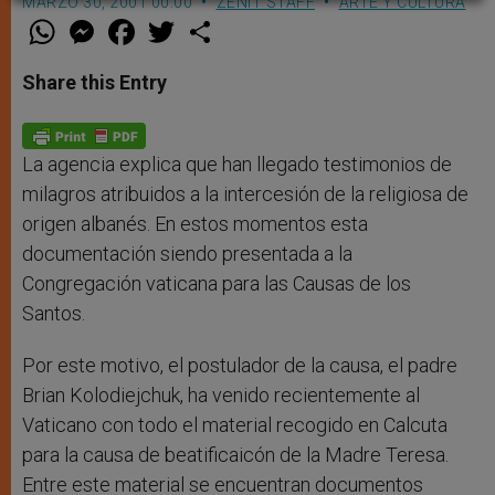
MARZO 30, 2001 00:00
ZENIT STAFF
ARTE Y CULTURA
W
M
F
T
S
h
e
a
w
h
a
s
c
i
a
t
s
e
t
r
Share this Entry
s
e
b
t
e
A
n
o
e
p
g
o
r
p
e
k
r
La agencia explica que han llegado testimonios de
milagros atribuidos a la intercesión de la religiosa de
origen albanés. En estos momentos esta
documentación siendo presentada a la
Congregación vaticana para las Causas de los
Santos.
Por este motivo, el postulador de la causa, el padre
Brian Kolodiejchuk, ha venido recientemente al
Vaticano con todo el material recogido en Calcuta
para la causa de beatificaicón de la Madre Teresa.
Entre este material se encuentran documentos