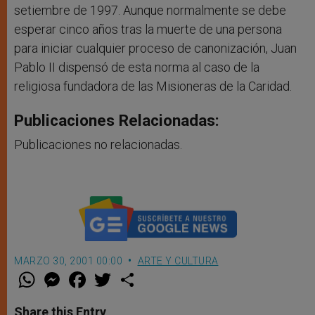
setiembre de 1997. Aunque normalmente se debe
esperar cinco años tras la muerte de una persona
para iniciar cualquier proceso de canonización, Juan
Pablo II dispensó de esta norma al caso de la
religiosa fundadora de las Misioneras de la Caridad.
Publicaciones Relacionadas:
Publicaciones no relacionadas.
MARZO 30, 2001 00:00
ARTE Y CULTURA
W
M
F
T
S
h
e
a
w
h
a
s
c
i
a
t
s
e
t
r
Share this Entry