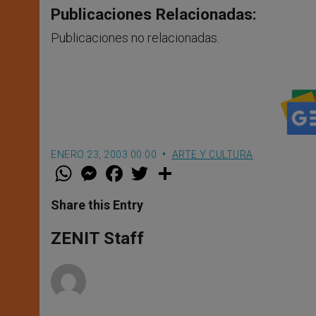
Publicaciones Relacionadas:
Publicaciones no relacionadas.
ENERO 23, 2003 00:00
ARTE Y CULTURA
W
M
F
T
S
h
e
a
w
h
a
s
c
i
a
t
s
e
t
r
Share this Entry
s
e
b
t
e
A
n
o
e
p
g
o
r
ZENIT Staff
p
e
k
r