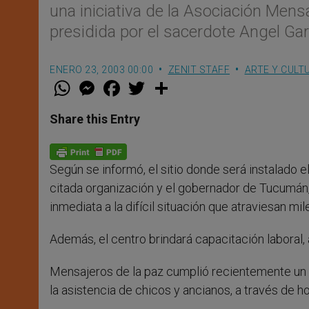
una iniciativa de la Asociación Mens
presidida por el sacerdote Angel Gar
ENERO 23, 2003 00:00
ZENIT STAFF
ARTE Y CULT
W
M
F
T
S
h
e
a
w
h
a
s
c
i
a
t
s
e
t
r
Share this Entry
s
e
b
t
e
A
n
o
e
p
g
o
r
p
e
k
Según se informó, el sitio donde será instalado e
r
citada organización y el gobernador de Tucumán, 
inmediata a la difícil situación que atraviesan m
Además, el centro brindará capacitación laboral
Mensajeros de la paz cumplió recientemente un a
la asistencia de chicos y ancianos, a través de 