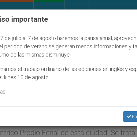
IGLESIA Y MUNDO
DOCUMENTOS
DONATIVOS
iso importante
judíos que afecta a cristianos (y no sólo) en Tierra 
7 de julio al 7 de agosto haremos la pausa anual, aprovec
el periodo de verano se generan menos informaciones y t
umo de las mismas disminuye.
 de la Paz abre un comedo
amos el trabajo ordinario de las ediciones en inglés y es
l lunes 10 de agosto.
as.
IT.org
–
Aica
).- El próximo 31 de enero, en S
En
evo comedor solidario para 1.000 chicos
trico Predio Ferial de esta ciudad. Se trata