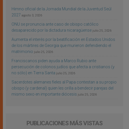
Himno oficial de la Jornada Mundial de la Juventud Seúl
2027
agosto 3, 2026
ONU se pronuncia ante caso de obispo católico
desaparecido por la dictadura nicaragüense
julio 25, 2026
Aumenta el interés por la beatificación en Estados Unidos
de los mártires de Georgia que murieron defendiendo el
matrimonio
julio 25, 2026
Franciscanos piden ayuda a Marco Rubio ante
persecución de colonos judíos que afecta a cristianos (y
no sólo) en Tierra Santa
julio 25, 2026
Sacerdotes alemanes fieles al Papa contestan a su propio
obispo (y cardenal) quien les orilla a bendecir parejas del
mismo sexo en importante diócesis
julio 25, 2026
PUBLICACIONES MÁS VISTAS