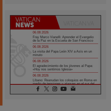
06.08.2026
Fray Marco Vianelli: Aprender el Evangelio
de la Paz en la Escuela de San Francisco
06.08.2026
La visita del Papa León XIV a Asís en un
minuto
06.08.2026
El agradecimiento de los jóvenes al Papa:
«Hoy nos sentimos Iglesia»
06.08.2026
Líbano: Reanudan los coloquios en Roma en
medio de tensiones y ataques en el sur del
país
06.08.2026
Hiroshima y Nagasaki, 81 años después.
Comienzan "Diez Días Oración por la Paz"
06.08.2026