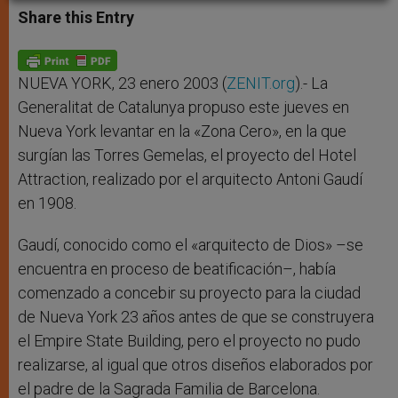
t
s
e
t
r
Share this Entry
s
e
b
t
e
A
n
o
e
p
g
o
r
p
e
k
r
NUEVA YORK, 23 enero 2003 (
ZENIT.org
).- La
Generalitat de Catalunya propuso este jueves en
Nueva York levantar en la «Zona Cero», en la que
surgían las Torres Gemelas, el proyecto del Hotel
Attraction, realizado por el arquitecto Antoni Gaudí
en 1908.
Gaudí, conocido como el «arquitecto de Dios» –se
encuentra en proceso de beatificación–, había
comenzado a concebir su proyecto para la ciudad
de Nueva York 23 años antes de que se construyera
el Empire State Building, pero el proyecto no pudo
realizarse, al igual que otros diseños elaborados por
el padre de la Sagrada Familia de Barcelona.