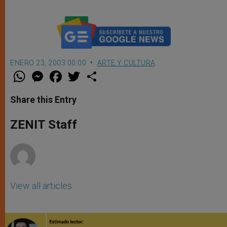
ENERO 23, 2003 00:00
ARTE Y CULTURA
W
M
F
T
S
h
e
a
w
h
a
s
c
i
a
t
s
e
t
r
Share this Entry
s
e
b
t
e
A
n
o
e
p
g
o
r
ZENIT Staff
p
e
k
r
View all articles