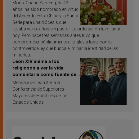
Mons. Chang Yanfeng, de 42
años, ha sido nombrado en virtud
del Acuerdo entre China y la Santa
Sede para una diócesis que
llevaba veinte años sin pastor. La ordenación tuvo lugar
hoy. Pero hace tres semanas antes tuvo que
comprometer públicamente a la Iglesia local con la
controvertida ley que busca eliminar la identidad de las
minorías.
León XIV anima a los
religiosos a ver la vida
comunitaria como fuente de
inspiración y santificación
Mensaje de León XIV a la
Conferencia de Superiores
Mayores de Hombres de los
Estados Unidos