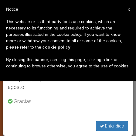
ES
Notice
×
x
Aviso importante
This website or its third party tools use cookies, which are
necessary to its functioning and required to achieve the
Del 27 de julio al 7 de agosto haremos la pausa
purposes illustrated in the cookie policy. If you want to know
Proponen un proyecto de Gaudí
anual, aprovechando que en el periodo de verano
more or withdraw your consent to all or some of the cookies,
please refer to the
cookie policy
.
se generan menos informaciones y también el
para la «Zona Cero» en Nueva
consumo de las mismas disminuye.
York
By closing this banner, scrolling this page, clicking a link or
continuing to browse otherwise, you agree to the use of cookies.
Retomamos el trabajo ordinario de las ediciones
en inglés y español de ZENIT el lunes 10 de
El Hotel Attraction debía ser un
agosto.
encuentro de culturas, abierto a la
Gracias.
trascendencia
ENERO 23, 2003 00:00
ZENIT STAFF
ARTE Y CULTURA
W
M
F
T
S
Entendido
h
e
a
w
h
a
s
c
i
a